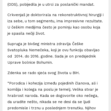
(ODS), pobijedila je u utrci za poslanički mandat.
Crkvenjaš je doktorirala na rekonstruktivnoj hirurgiji i
iza sebe, u tom segmentu, ima impresivne rezultate.
U češkim medijima često je pominju kao osobu koja
je spasila nečiji život.
Supruga je bivšeg ministra zdravlja Češke
Svatopluka Nemečeka, koji je ovu funkciju obavljao
od 2014. do 2016. godine. Sada je on predsjednik
Uprave bolnice Bohumin.
Zdenka se rado sjeća svog života u BiH.
“Porodica i kohezija između pojedinih članova, ali i
komšija i kolega na poslu je temelj. Velika stvar je
hrabrost naroda. Kada se dogovorite oko nečega,
da uradite nešto, nikada se ne desi da se ljudi
predomisle i trznu u poslednjem trenutku. Njihov