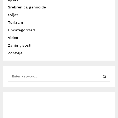
Srebrenica genocide
Svijet
Turizam
Uncategorized
Video
Zanimljivosti
Zdravlje
S
e
a
S
r
c
E
h
f
A
o