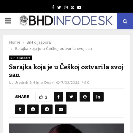
Facebook
Twitter
Instagram
Pinterest
Youtube
PRIMARY
MENU
Home
BiH dijaspora
Sarajka koja je u Češkoj ostvarila svoj san
BiH dijaspora
Sarajka koja je u Češkoj ostvarila svoj
san
by
Urednik BiH Info Desk
17/03/2022
0
SHARE
2