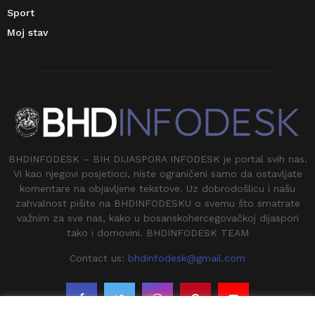
Sport
Moj stav
BHDINFODESK – BIH DIJASPORA INFODESK je portal svih nas.
Vi kao njegovi posjetioci, niste ograničeni samo da ostavljate
komentare na objavljene tekstove. Uz dobrodošlicu i našu
zahvalnost pišite na BHDINFODESKU o svemu što smatrate
važnim za sve nas, kako u bosanskohercegovačkoj dijaspori
tako i domovini. BHDINFODESK TEAM
Contact us:
bhdinfodesk@gmail.com