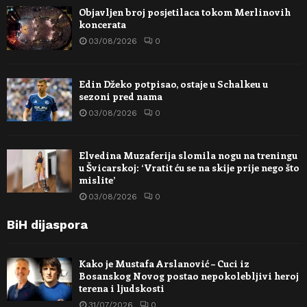
Objavljen broj posjetilaca tokom Merlinovih
koncerata
03/08/2026
0
Edin Džeko potpisao, ostaje u Schalkeu u
sezoni pred nama
03/08/2026
0
Elvedina Muzaferija slomila nogu na treningu
u Švicarskoj: ‘Vratit ću se na skije prije nego što
mislite’
03/08/2026
0
BiH dijaspora
Kako je Mustafa Arslanović – Cuci iz
Bosanskog Novog postao nepokolebljivi heroj
terena i ljudskosti
31/07/2026
0