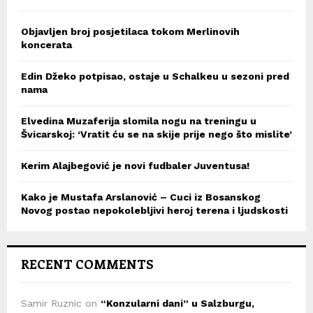
Objavljen broj posjetilaca tokom Merlinovih
koncerata
Edin Džeko potpisao, ostaje u Schalkeu u sezoni pred
nama
Elvedina Muzaferija slomila nogu na treningu u
Švicarskoj: ‘Vratit ću se na skije prije nego što mislite’
Kerim Alajbegović je novi fudbaler Juventusa!
Kako je Mustafa Arslanović – Cuci iz Bosanskog
Novog postao nepokolebljivi heroj terena i ljudskosti
RECENT COMMENTS
Samir Ruznic
on
“Konzularni dani” u Salzburgu,