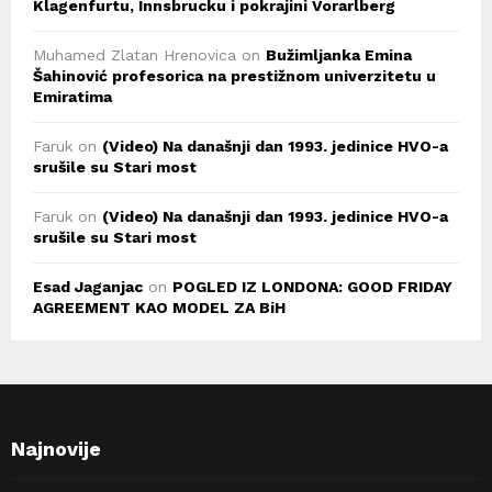
Klagenfurtu, Innsbrucku i pokrajini Vorarlberg
Muhamed Zlatan Hrenovica
on
Bužimljanka Emina
Šahinović profesorica na prestižnom univerzitetu u
Emiratima
Faruk
on
(Video) Na današnji dan 1993. jedinice HVO-a
srušile su Stari most
Faruk
on
(Video) Na današnji dan 1993. jedinice HVO-a
srušile su Stari most
Esad Jaganjac
on
POGLED IZ LONDONA: GOOD FRIDAY
AGREEMENT KAO MODEL ZA BiH
Najnovije