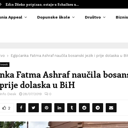
Edin Džeko potpisao, ostaje u Schalkeu u…
snia Appeal
Dopunske škole
Društvo
Biznis
tvo
Egipćanka Fatma Ashraf naučila bosanski jezik i prije dolaska u Bi
ivosti
nka Fatma Ashraf naučila bosan
 prije dolaska u BiH
 Info Desk
28/07/2019
0
2