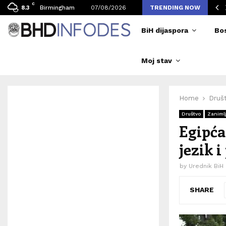
C
vljen broj posjetilaca tokom Merlinovih koncerata
Birmingham
07/08/2026
TRENDING NOW
8.3
BiH dijaspora
Bo
Moj stav
Home
Druš
Društvo
Zanimlj
Egipća
jezik i
by
Urednik BiH
SHARE