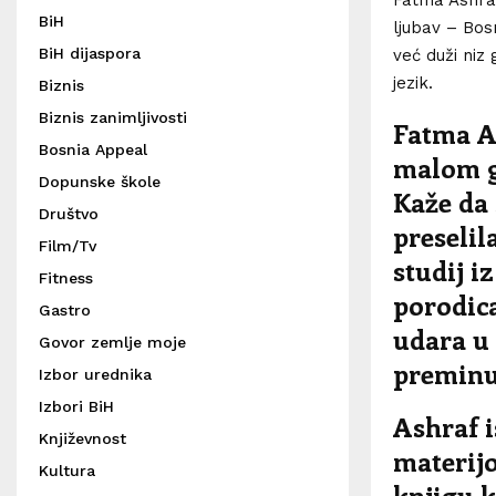
BiH
ljubav – Bo
BiH dijaspora
već duži niz 
jezik.
Biznis
Biznis zanimljivosti
Fatma As
Bosnia Appeal
malom g
Dopunske škole
Kaže da
Društvo
preselil
Film/Tv
studij i
Fitness
porodic
Gastro
udara u 
Govor zemlje moje
preminu
Izbor urednika
Izbori BiH
Ashraf i
Književnost
materijo
Kultura
knjigu k