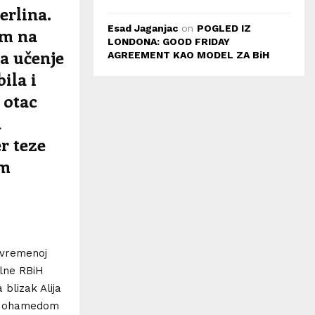
rlina.
Esad Jaganjac
on
POGLED IZ
am na
LONDONA: GOOD FRIDAY
za učenje
AGREEMENT KAO MODEL ZA BiH
ila i
 otac
a
r teze
om
avremenoj
alne RBiH
 blizak Alija
m Mohamedom