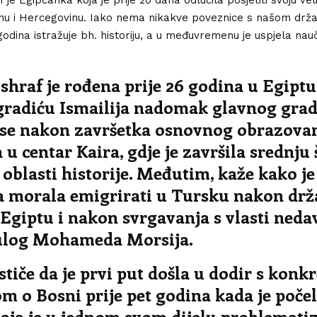
snu i Hercegovinu. Iako nema nikakve poveznice s našom drž
godina istražuje bh. historiju, a u međuvremenu je uspjela nauč
hraf je rođena prije 26 godina u Egiptu
radiću Ismailija nadomak glavnog grad
 se nakon završetka osnovnog obrazova
a u centar Kaira, gdje je završila srednju 
z oblasti historije. Međutim, kaže kako j
a morala emigrirati u Tursku nakon dr
Egiptu i nakon svrgavanja s vlasti ned
log Mohameda Morsija.
stiče da je prvi put došla u dodir s kon
m o Bosni prije pet godina kada je počela
oja je u jednom svom dijelu problematiz