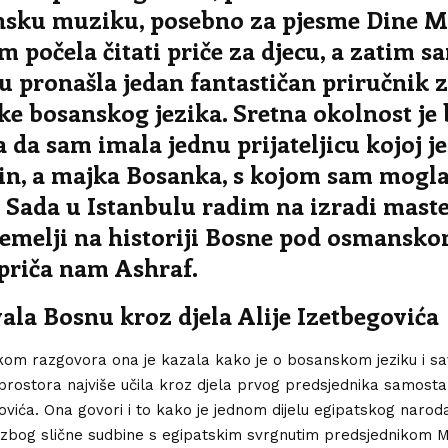
nsku muziku, posebno za pjesme Dine Me
 počela čitati priče za djecu, a zatim s
u pronašla jedan fantastičan priručnik 
e bosanskog jezika. Sretna okolnost je b
a da sam imala jednu prijateljicu kojoj je
in, a majka Bosanka, s kojom sam mogl
. Sada u Istanbulu radim na izradi maste
temelji na historiji Bosne pod osmansk
 priča nam Ashraf.
la Bosnu kroz djela Alije Izetbegovića
kom razgovora ona je kazala kako je o bosanskom jeziku i s
ih prostora najviše učila kroz djela prvog predsjednika samost
ovića. Ona govori i to kako je jednom dijelu egipatskog naroda
, zbog slične sudbine s egipatskim svrgnutim predsjedniko