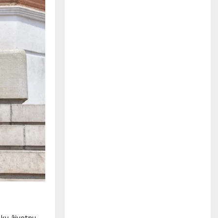
H
iku životnu