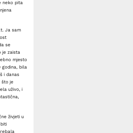
e neko pita
 njena
at. Ja sam
lost
da se
 je zaista
osebno mjesto
 godina, bila
š i danas
 što je
la uživo, i
tastična,
e živjeti u
biti
trebala