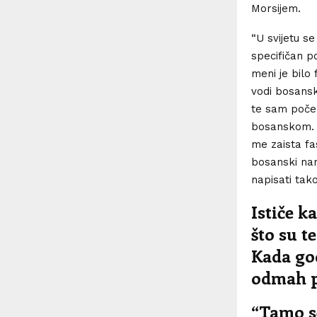
Morsijem.
“U svijetu s
specifičan p
meni je bilo
vodi bosanski
te sam počela
bosanskom. S
me zaista fas
bosanski na
napisati tak
Ističe k
što su t
Kada go
odmah po
“Tamo se