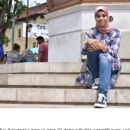
je Egipćanka koja je prije 20 dana odlučila posjetiti svoju vel