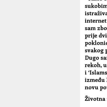
sukobim
istraživ
internet
sam zbog
prije dvi
poklonio
svakog p
Dugo sam
rekoh, u
i ‘Islam
između 
novu po
Životna 