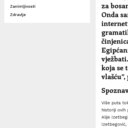
za bosa
Zanimljivosti
Onda sam
Zdravlje
internet
gramatik
činjenic
Egipćan
vježbati
koja se 
vlašću”,
Spoznava
Više puta to
historiji ov
Alije Izetbeg
Izetbegović