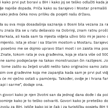
 kako prvi put boravi u BiH i kako joj se teško odlučiti kada j
vdje najviše dopada. Priča kako su Sarajevo i Mostar premašili
 kako jedva čeka novu priliku da posjeti našu državu.
a su sva moja dosadašnja saznanja o Bosni bila vezana za r
uru znala šta se u ratu dešavalo na Dobrinji, znam ratnu proš
Markala, ali kada sam ta mjesta vidjela uživo bilo mi je jasno 
mijenilo. Ista je stvar i sa Starim mostom u Mostaru. Sarajevo
li posebno me se dojmio upravo Stari most i on zaista ima p
Znate, tokom rata je ova građevina, koja je stara više od 500
ne samo podsjećanje na takav monstruozan čin razbjesni. Jo
 tome zašto su željeli srušiti nešto tako originalno samo zato
im ove građevine koja me zapanjila kada sam je prvi put vidje
a će mi vječno ostati u pamćenju. Također, ovdje je i hrana fan
pi i sarme”, dodaje ona.
 govori kako je njen životni san da jednog dana dođe i da počn
pominje kako je to teško ostvariti. Govori kako je preteško do
volu za BiH. Ističe kako joj je čak i za turističku posjetu BiH 