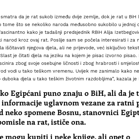
e smatra da je rat sukob između dvije zemlje, dok je rat u BiH 
o tome što se nekoliko naroda međusobno sukobilo u jednoj d
 fascinantno kako je tadašnji predsjednik RBiH Alija Izetbego
 narod kroz ovaj rat. Poslije sam se počela interesirati i za 
 iščitavati njegova djela, ali ne prijevode, već isključivo tek
last je čitati djela na jeziku na kojem je pisac izvorno pisao.
cinira zbog svoje osebujne ličnosti i zbog hrabrosti i smjelos
rod vodi u tako teškom vremenu. Uvijek me zanimalo kako 
o duboka djela u tako teškim životnim razdobljima”, kazala je
ako Egipćani puno znaju o BiH, ali da je
e informacije uglavnom vezane za ratni 
d neko spomene Bosnu, stanovnici Egip
misle na rat, ističe ona.
 mogu kupiti i neke knjige, ali opet o