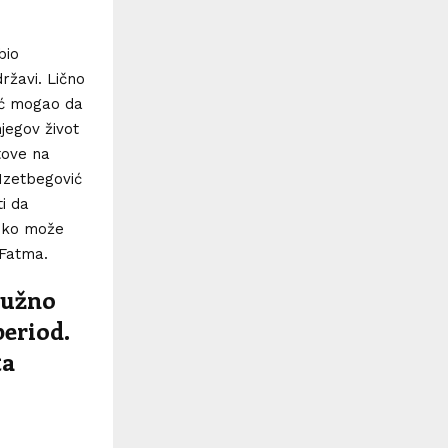
bio
ržavi. Lično
vić mogao da
njegov život
stove na
 Izetbegović
ti da
neko može
 Fatma.
 tužno
period.
ta