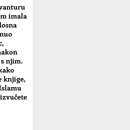
avanturu
sam imala
adosna
inuo
c,
 nakon
s njim.
 kako
 knjige,
 ‘Islamu
izvučete