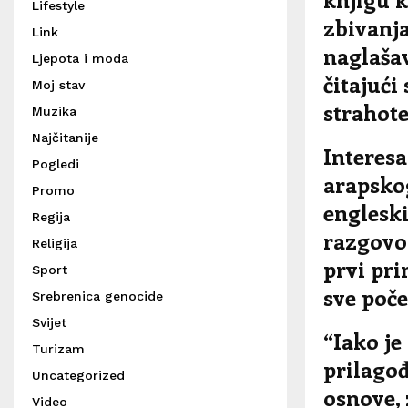
Lifestyle
zbivanja
Link
naglašav
Ljepota i moda
čitajući
Moj stav
strahot
Muzika
Najčitanije
Interesa
Pogledi
arapskog 
Promo
engleski
Regija
razgovor
Religija
prvi pri
Sport
sve poče
Srebrenica genocide
Svijet
“Iako j
Turizam
prilagođ
Uncategorized
osnove, 
Video