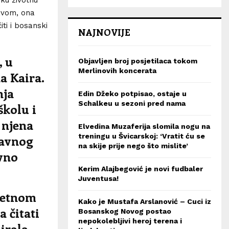
avom, ona
iti i bosanski
NAJNOVIJE
, u
Objavljen broj posjetilaca tokom
Merlinovih koncerata
a Kaira.
nja
Edin Džeko potpisao, ostaje u
Schalkeu u sezoni pred nama
školu i
e njena
Elvedina Muzaferija slomila nogu na
treningu u Švicarskoj: ‘Vratit ću se
žavnog
na skije prije nego što mislite’
avno
Kerim Alajbegović je novi fudbaler
Juventusa!
kretnom
Kako je Mustafa Arslanović – Cuci iz
 čitati
Bosanskog Novog postao
nepokolebljivi heroj terena i
irala