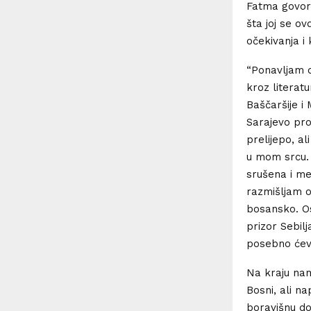
Fatma govori
šta joj se o
očekivanja i
“Ponavljam d
kroz literat
Baščaršije i 
Sarajevo pro
prelijepo, a
u mom srcu. 
srušena i me
razmišljam o
bosansko. Os
prizor Sebilj
posebno ćeva
Na kraju nam
Bosni, ali na
boravišnu doz