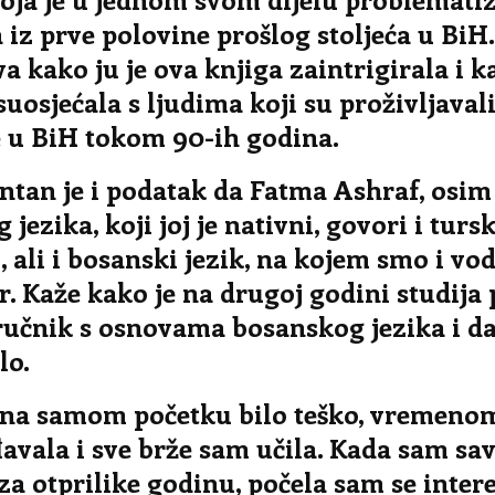
 iz prve polovine prošlog stoljeća u BiH
a kako ju je ova knjiga zaintrigirala i k
 suosjećala s ljudima koji su proživljaval
e u BiH tokom 90-ih godina.
ntan je i podatak da Fatma Ashraf, osim
jezika, koji joj je nativni, govori i tursk
, ali i bosanski jezik, na kojem smo i vod
. Kaže kako je na drugoj godini studija
ručnik s osnovama bosanskog jezika i da
lo.
e na samom početku bilo teško, vremeno
avala i sve brže sam učila. Kada sam sa
za otprilike godinu, počela sam se intere