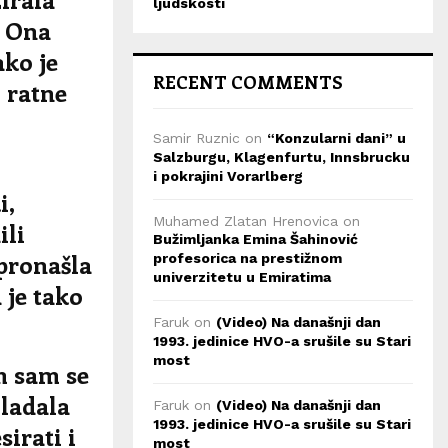
ljudskosti
. Ona
ako je
RECENT COMMENTS
i ratne
Samir Ruznic
on
“Konzularni dani” u
Salzburgu, Klagenfurtu, Innsbrucku
i pokrajini Vorarlberg
i,
Muhamed Zlatan Hrenovica
on
ili
Bužimljanka Emina Šahinović
 pronašla
profesorica na prestižnom
univerzitetu u Emiratima
 je tako
Faruk
on
(Video) Na današnji dan
1993. jedinice HVO-a srušile su Stari
most
m sam se
vladala
Faruk
on
(Video) Na današnji dan
1993. jedinice HVO-a srušile su Stari
sirati i
most