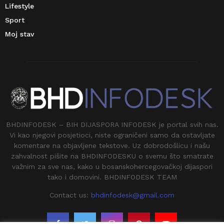
Lifestyle
Sport
Moj stav
BHDINFODESK – BIH DIJASPORA INFODESK je portal svih nas.
Vi kao njegovi posjetioci, niste ograničeni samo da ostavljate
komentare na objavljene tekstove. Uz dobrodošlicu i našu
zahvalnost pišite na BHDINFODESKU o svemu što smatrate
važnim za sve nas, kako u bosanskohercegovačkoj dijaspori
tako i domovini. BHDINFODESK TEAM
Contact us:
bhdinfodesk@gmail.com