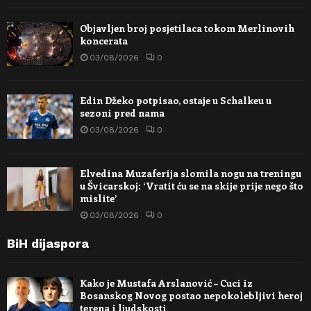
Objavljen broj posjetilaca tokom Merlinovih
koncerata
03/08/2026
0
Edin Džeko potpisao, ostaje u Schalkeu u
sezoni pred nama
03/08/2026
0
Elvedina Muzaferija slomila nogu na treningu
u Švicarskoj: ‘Vratit ću se na skije prije nego što
mislite’
03/08/2026
0
BiH dijaspora
Kako je Mustafa Arslanović – Cuci iz
Bosanskog Novog postao nepokolebljivi heroj
terena i ljudskosti