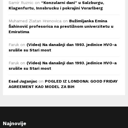
Samir Ruznic
on
“Konzularni dani” u Salzburgu,
Klagenfurtu, Innsbrucku i pokrajini Vorarlberg
Muhamed Zlatan Hrenovica
on
Bužimljanka Emina
Šahinović profesorica na prestižnom univerzitetu u
Emiratima
Faruk
on
(Video) Na današnji dan 1993. jedinice HVO-a
srušile su Stari most
Faruk
on
(Video) Na današnji dan 1993. jedinice HVO-a
srušile su Stari most
Esad Jaganjac
on
POGLED IZ LONDONA: GOOD FRIDAY
AGREEMENT KAO MODEL ZA BiH
Najnovije