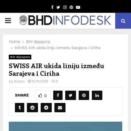
Facebook
Twitter
Instagram
Pinterest
Youtube
PRIMARY
MENU
Home
BiH dijaspora
SWISS AIR ukida liniju između Sarajeva i Ciriha
BiH dijaspora
SWISS AIR ukida liniju između
Sarajeva i Ciriha
by
Editor
10/11/2019
0
SHARE
0