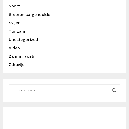
Sport
Srebrenica genocide
Svijet
Turizam
Uncategorized
Video
Zanimljivosti
Zdravlje
S
e
a
S
r
c
E
h
f
A