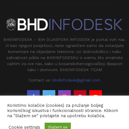
BHDINFODESK – BIH DIJASPORA INFODESK je portal svih nas.
Vi kao njegovi posjetioci, niste ograničeni samo da ostavljate
komentare na objavljene tekstove. Uz dobrodošlicu i našu
zahvalnost pišite na BHDINFODESKU o svemu što smatrate
važnim za sve nas, kako u bosanskohercegovačkoj dijaspori
tako i domovini. BHDINFODESK TEAM
Contact us:
bhdinfodesk@gmail.com
Koristimo kolačiće (cookies) za pružanje boljeg
korisničkog iskustva i funkcionalnosti stranice. Klikom
na "Slažem se" pristajete na upotrebu kolačića.
@2020 - BHDINFODESK. All Right Reserved.
Cookie settings
Slažem se