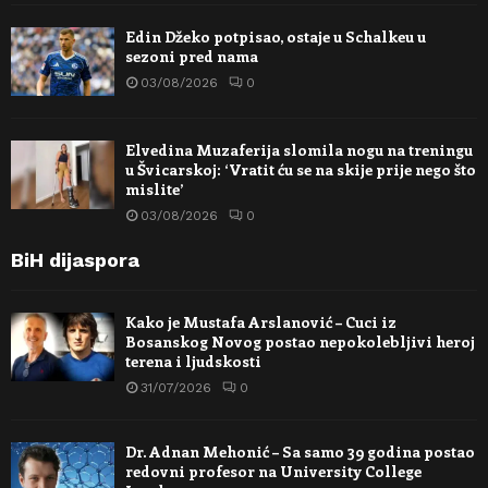
Edin Džeko potpisao, ostaje u Schalkeu u
sezoni pred nama
03/08/2026
0
Elvedina Muzaferija slomila nogu na treningu
u Švicarskoj: ‘Vratit ću se na skije prije nego što
mislite’
03/08/2026
0
BiH dijaspora
Kako je Mustafa Arslanović – Cuci iz
Bosanskog Novog postao nepokolebljivi heroj
terena i ljudskosti
31/07/2026
0
Dr. Adnan Mehonić – Sa samo 39 godina postao
redovni profesor na University College