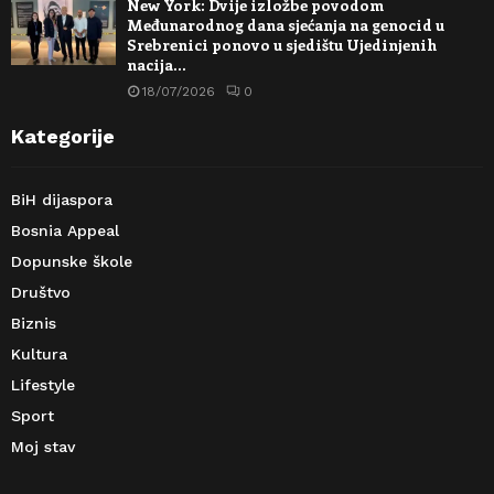
New York: Dvije izložbe povodom
Međunarodnog dana sjećanja na genocid u
Srebrenici ponovo u sjedištu Ujedinjenih
nacija…
18/07/2026
0
Kategorije
BiH dijaspora
Bosnia Appeal
Dopunske škole
Društvo
Biznis
Kultura
Lifestyle
Sport
Moj stav