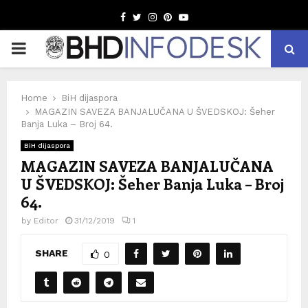
Facebook
Twitter
Instagram
Pinterest
Youtube
PRIMARY
MENU
Home
BiH dijaspora
MAGAZIN SAVEZA BANJALUČANA U ŠVEDSKOJ: Šeher
Banja Luka – Broj 64.
BiH dijaspora
MAGAZIN SAVEZA BANJALUČANA
U ŠVEDSKOJ: Šeher Banja Luka – Broj
64.
by
Editor
31/12/2019
1
SHARE
0