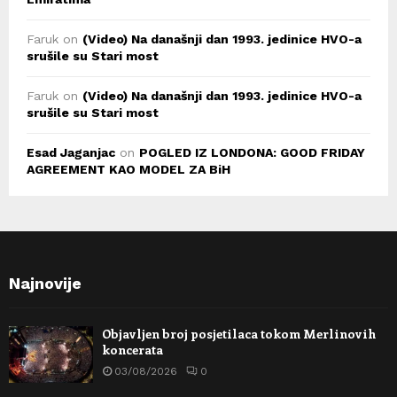
Faruk
on
(Video) Na današnji dan 1993. jedinice HVO-a
srušile su Stari most
Faruk
on
(Video) Na današnji dan 1993. jedinice HVO-a
srušile su Stari most
Esad Jaganjac
on
POGLED IZ LONDONA: GOOD FRIDAY
AGREEMENT KAO MODEL ZA BiH
Najnovije
Objavljen broj posjetilaca tokom Merlinovih
koncerata
03/08/2026
0