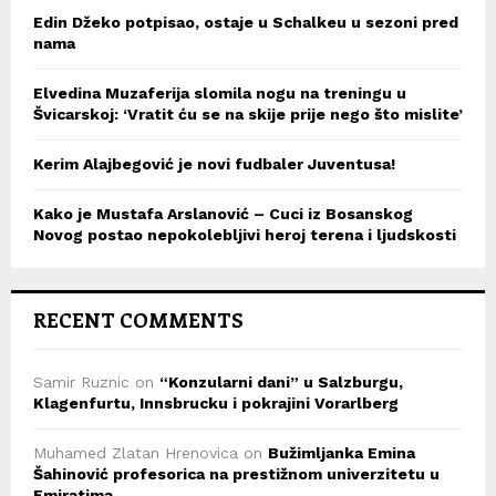
Edin Džeko potpisao, ostaje u Schalkeu u sezoni pred
nama
Elvedina Muzaferija slomila nogu na treningu u
Švicarskoj: ‘Vratit ću se na skije prije nego što mislite’
Kerim Alajbegović je novi fudbaler Juventusa!
Kako je Mustafa Arslanović – Cuci iz Bosanskog
Novog postao nepokolebljivi heroj terena i ljudskosti
RECENT COMMENTS
Samir Ruznic
on
“Konzularni dani” u Salzburgu,
Klagenfurtu, Innsbrucku i pokrajini Vorarlberg
Muhamed Zlatan Hrenovica
on
Bužimljanka Emina
Šahinović profesorica na prestižnom univerzitetu u
Emiratima