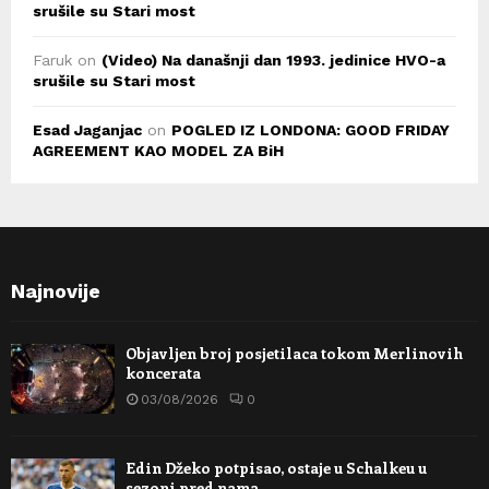
srušile su Stari most
Faruk
on
(Video) Na današnji dan 1993. jedinice HVO-a
srušile su Stari most
Esad Jaganjac
on
POGLED IZ LONDONA: GOOD FRIDAY
AGREEMENT KAO MODEL ZA BiH
Najnovije
Objavljen broj posjetilaca tokom Merlinovih
koncerata
03/08/2026
0
Edin Džeko potpisao, ostaje u Schalkeu u
sezoni pred nama