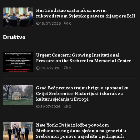
Hurtić održao sastanak sa novim
rukovodstvom Svjetskog saveza dijaspore BiH
16/07/2026
0
Društvo
Urgent Concern: Growing Institutional
Pressure on the Srebrenica Memorial Center
31/07/2026
0
Grad Beč preuzeo trajnu brigu o spomeniku
Cvijet Srebrenice-Historijski iskorak za
kulturu sjećanja u Evropi
31/07/2026
0
New York: Dvije izložbe povodom
Međunarodnog dana sjećanja na genocid u
Srebrenici ponovo u sjedištu Ujedinjenih