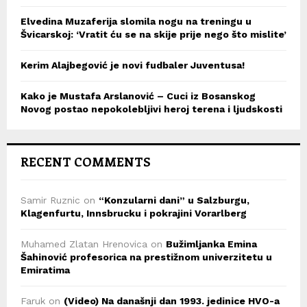
Elvedina Muzaferija slomila nogu na treningu u
Švicarskoj: ‘Vratit ću se na skije prije nego što mislite’
Kerim Alajbegović je novi fudbaler Juventusa!
Kako je Mustafa Arslanović – Cuci iz Bosanskog
Novog postao nepokolebljivi heroj terena i ljudskosti
RECENT COMMENTS
Samir Ruznic
on
“Konzularni dani” u Salzburgu,
Klagenfurtu, Innsbrucku i pokrajini Vorarlberg
Muhamed Zlatan Hrenovica
on
Bužimljanka Emina
Šahinović profesorica na prestižnom univerzitetu u
Emiratima
Faruk
on
(Video) Na današnji dan 1993. jedinice HVO-a