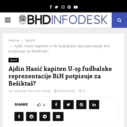
Facebook
Twitter
Instagram
Pinterest
Youtube
PRIMARY
MENU
Home
Sport
Ajdin Hasić kapiten U-19 fudbalske reprezentacije BiH
potpisuje za Bešiktaš?
Sport
Ajdin Hasić kapiten U-19 fudbalske
reprezentacije BiH potpisuje za
Bešiktaš?
by
Urednik BiH Info Desk
15/01/2020
0
SHARE
0