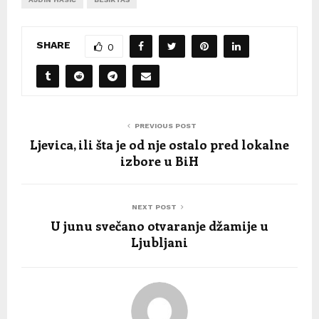
SHARE
0
PREVIOUS POST
Ljevica, ili šta je od nje ostalo pred lokalne
izbore u BiH
NEXT POST
U junu svečano otvaranje džamije u
Ljubljani