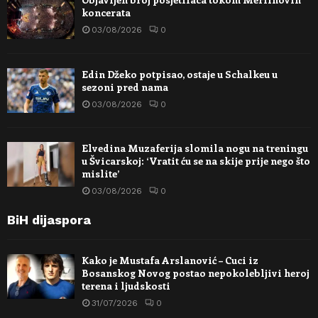
koncerata
03/08/2026
0
Edin Džeko potpisao, ostaje u Schalkeu u
sezoni pred nama
03/08/2026
0
Elvedina Muzaferija slomila nogu na treningu
u Švicarskoj: ‘Vratit ću se na skije prije nego što
mislite’
03/08/2026
0
BiH dijaspora
Kako je Mustafa Arslanović – Cuci iz
Bosanskog Novog postao nepokolebljivi heroj
terena i ljudskosti
31/07/2026
0