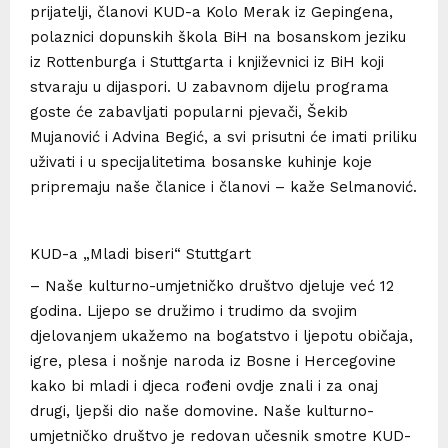
prijatelji, članovi KUD-a Kolo Merak iz Gepingena,
polaznici dopunskih škola BiH na bosanskom jeziku
iz Rottenburga i Stuttgarta i književnici iz BiH koji
stvaraju u dijaspori. U zabavnom dijelu programa
goste će zabavljati popularni pjevači, Šekib
Mujanović i Advina Begić, a svi prisutni će imati priliku
uživati i u specijalitetima bosanske kuhinje koje
pripremaju naše članice i članovi – kaže Selmanović.
KUD-a „Mladi biseri“ Stuttgart
– Naše kulturno-umjetničko društvo djeluje već 12
godina. Lijepo se družimo i trudimo da svojim
djelovanjem ukažemo na bogatstvo i ljepotu običaja,
igre, plesa i nošnje naroda iz Bosne i Hercegovine
kako bi mladi i djeca rođeni ovdje znali i za onaj
drugi, ljepši dio naše domovine. Naše kulturno-
umjetničko društvo je redovan učesnik smotre KUD-