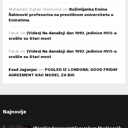
Muhamed Zlatan Hrenovica
on
Bužimljanka Emina
Šahinović profesorica na prestižnom univerzitetu u
Emiratima
Faruk
on
(Video) Na današnji dan 1993. jedinice HVO-a
srušile su Stari most
Faruk
on
(Video) Na današnji dan 1993. jedinice HVO-a
srušile su Stari most
Esad Jaganjac
on
POGLED IZ LONDONA: GOOD FRIDAY
AGREEMENT KAO MODEL ZA BiH
Najnovije
Objavljen broj posjetilaca tokom Merlinovih