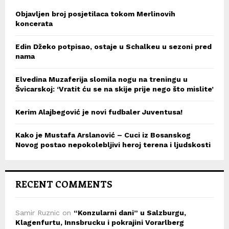
Objavljen broj posjetilaca tokom Merlinovih
koncerata
Edin Džeko potpisao, ostaje u Schalkeu u sezoni pred
nama
Elvedina Muzaferija slomila nogu na treningu u
Švicarskoj: ‘Vratit ću se na skije prije nego što mislite’
Kerim Alajbegović je novi fudbaler Juventusa!
Kako je Mustafa Arslanović – Cuci iz Bosanskog
Novog postao nepokolebljivi heroj terena i ljudskosti
RECENT COMMENTS
Samir Ruznic
on
“Konzularni dani” u Salzburgu,
Klagenfurtu, Innsbrucku i pokrajini Vorarlberg