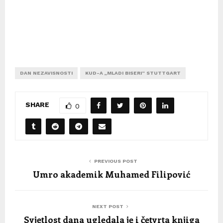
DAN NEZAVISNOSTI
KUD-A „MLADI BISERI“ STUTTGART
SHARE
0
PREVIOUS POST
Umro akademik Muhamed Filipović
NEXT POST
Svjetlost dana ugledala je i četvrta knjiga