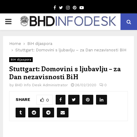
Facebook
Twitter
Instagram
Pinterest
Youtube
PRIMARY
MENU
Home
BiH dijaspora
Stuttgart: Domovini s ljubavlju – za Dan nezavisnosti BiH
BiH dijaspora
Stuttgart: Domovini s ljubavlju – za
Dan nezavisnosti BiH
by
BHD Info Desk Administrator
26/02/2020
0
SHARE
0