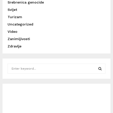
Srebrenica genocide
Svijet
Turizam
Uncategorized
Video
Zanimljivosti
Zdravlje
S
e
a
S
r
c
E
h
f
A
o
r
R