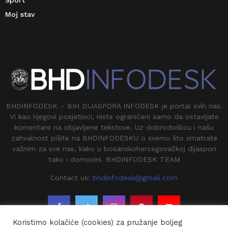
Moj stav
BHDINFODESK – BIH DIJASPORA INFODESK je portal svih nas.
Vi kao njegovi posjetioci, niste ograničeni samo da ostavljate
komentare na objavljene tekstove. Uz dobrodošlicu i našu
zahvalnost pišite na BHDINFODESKU o svemu što smatrate
važnim za sve nas, kako u bosanskohercegovačkoj dijaspori
tako i domovini. BHDINFODESK TEAM
Contact us:
bhdinfodesk@gmail.com
Koristimo kolačiće (cookies) za pružanje boljeg