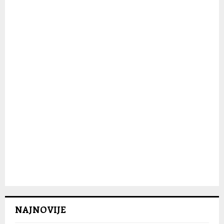
:
C
H
NAJNOVIJE