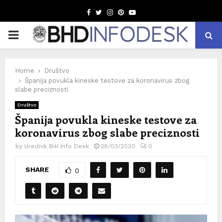
Facebook
Twitter
Instagram
Pinterest
Youtube
PRIMARY
MENU
Home
Društvo
Španija povukla kineske testove za koronavirus zbog
slabe preciznosti
Društvo
Španija povukla kineske testove za
koronavirus zbog slabe preciznosti
by
Urednik BiH Info Desk
28/03/2020
0
SHARE
0