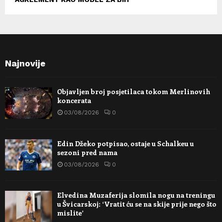
Najnovije
Objavljen broj posjetilaca tokom Merlinovih
koncerata
03/08/2026
0
Edin Džeko potpisao, ostaje u Schalkeu u
sezoni pred nama
03/08/2026
0
Elvedina Muzaferija slomila nogu na treningu
u Švicarskoj: ‘Vratit ću se na skije prije nego što
mislite’