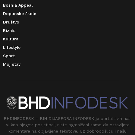
Bosnia Appeal
Dopunske škole
Društvo
Biznis
Kultura
Lifestyle
Sport
Moj stav
BHDINFODESK – BIH DIJASPORA INFODESK je portal svih nas.
Vi kao njegovi posjetioci, niste ograničeni samo da ostavljate
komentare na objavljene tekstove. Uz dobrodošlicu i našu