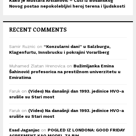
Kako je Mustafa Arslanović – Cuci iz Bosanskog
Novog postao nepokolebljivi heroj terena i ljudskosti
RECENT COMMENTS
Samir Ruznic
on
“Konzularni dani” u Salzburgu,
Klagenfurtu, Innsbrucku i pokrajini Vorarlberg
Muhamed Zlatan Hrenovica
on
Bužimljanka Emina
Šahinović profesorica na prestižnom univerzitetu u
Emiratima
Faruk
on
(Video) Na današnji dan 1993. jedinice HVO-a
srušile su Stari most
Faruk
on
(Video) Na današnji dan 1993. jedinice HVO-a
srušile su Stari most
Esad Jaganjac
on
POGLED IZ LONDONA: GOOD FRIDAY
AGREEMENT KAO MODEL ZA BiH