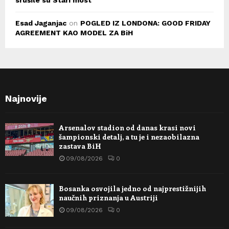
srušile su Stari most
Esad Jaganjac
on
POGLED IZ LONDONA: GOOD FRIDAY
AGREEMENT KAO MODEL ZA BiH
Najnovije
Arsenalov stadion od danas krasi novi
šampionski detalj, a tu je i nezaobilazna
zastava BiH
09/08/2026
0
Bosanka osvojila jedno od najprestižnijih
naučnih priznanja u Austriji
09/08/2026
0