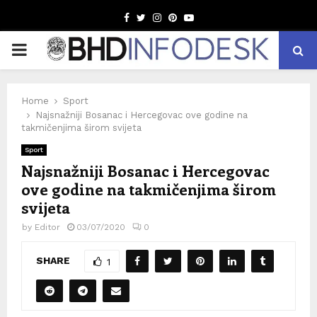
Facebook
Twitter
Instagram
Pinterest
Youtube
PRIMARY
MENU
Home
Sport
Najsnažniji Bosanac i Hercegovac ove godine na
takmičenjima širom svijeta
Sport
Najsnažniji Bosanac i Hercegovac
ove godine na takmičenjima širom
svijeta
by
Editor
03/07/2020
0
SHARE
1