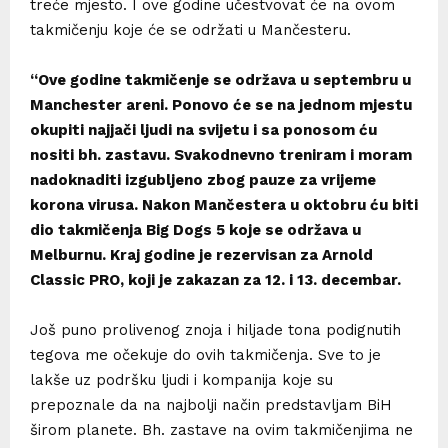
treće mjesto. I ove godine učestvovat će na ovom
takmičenju koje će se održati u Mančesteru.
“Ove godine takmičenje se održava u septembru u
Manchester areni. Ponovo će se na jednom mjestu
okupiti najjači ljudi na svijetu i sa ponosom ću
nositi bh. zastavu. Svakodnevno treniram i moram
nadoknaditi izgubljeno zbog pauze za vrijeme
korona virusa. Nakon Mančestera u oktobru ću biti
dio takmičenja Big Dogs 5 koje se održava u
Melburnu. Kraj godine je rezervisan za Arnold
Classic PRO, koji je zakazan za 12. i 13. decembar.
Još puno prolivenog znoja i hiljade tona podignutih
tegova me očekuje do ovih takmičenja. Sve to je
lakše uz podršku ljudi i kompanija koje su
prepoznale da na najbolji način predstavljam BiH
širom planete. Bh. zastave na ovim takmičenjima ne