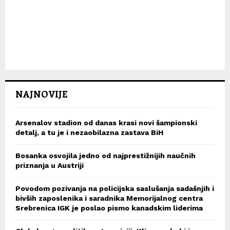
NAJNOVIJE
Arsenalov stadion od danas krasi novi šampionski
detalj, a tu je i nezaobilazna zastava BiH
Bosanka osvojila jedno od najprestižnijih naučnih
priznanja u Austriji
Povodom pozivanja na policijska saslušanja sadašnjih i
bivših zaposlenika i saradnika Memorijalnog centra
Srebrenica IGK je poslao pismo kanadskim liderima