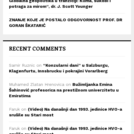
Globalna geopolitika u tranziciji: Klima, sukobi i
potraga za mirom“, dr. J. Scott Younger
ZNANJE KOJE JE POSTALO ODGOVORNOST PROF. DR
GORAN ŠKATARIĆ
RECENT COMMENTS
Samir Ruznic
on
“Konzularni dani” u Salzburgu,
Klagenfurtu, Innsbrucku i pokrajini Vorarlberg
Muhamed Zlatan Hrenovica
on
Bužimljanka Emina
Šahinović profesorica na prestižnom univerzitetu u
Emiratima
Faruk
on
(Video) Na današnji dan 1993. jedinice HVO-a
srušile su Stari most
Faruk
on
(Video) Na današnji dan 1993. jedinice HVO-a