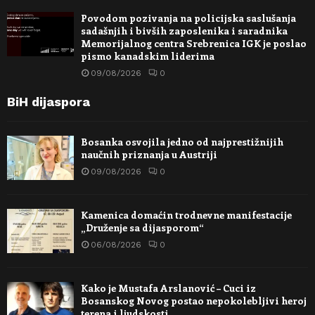
Povodom pozivanja na policijska saslušanja
sadašnjih i bivših zaposlenika i saradnika
Memorijalnog centra Srebrenica IGK je poslao
pismo kanadskim liderima
09/08/2026
0
BiH dijaspora
Bosanka osvojila jedno od najprestižnijih
naučnih priznanja u Austriji
09/08/2026
0
Kamenica domaćin trodnevne manifestacije
„Druženje sa dijasporom“
06/08/2026
0
Kako je Mustafa Arslanović – Cuci iz
Bosanskog Novog postao nepokolebljivi heroj
terena i ljudskosti