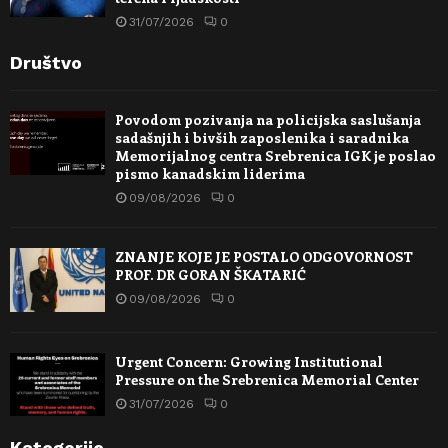
31/07/2026
0
Društvo
Povodom pozivanja na policijska saslušanja
sadašnjih i bivših zaposlenika i saradnika
Memorijalnog centra Srebrenica IGK je poslao
pismo kanadskim liderima
09/08/2026
0
ZNANJE KOJE JE POSTALO ODGOVORNOST
PROF. DR GORAN ŠKATARIĆ
09/08/2026
0
Urgent Concern: Growing Institutional
Pressure on the Srebrenica Memorial Center
31/07/2026
0
Kategorije