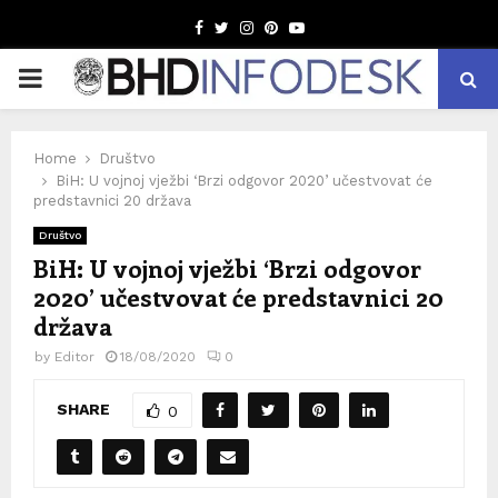
Facebook
Twitter
Instagram
Pinterest
Youtube
PRIMARY
MENU
Home
Društvo
BiH: U vojnoj vježbi ‘Brzi odgovor 2020’ učestvovat će
predstavnici 20 država
Društvo
BiH: U vojnoj vježbi ‘Brzi odgovor
2020’ učestvovat će predstavnici 20
država
by
Editor
18/08/2020
0
SHARE
0