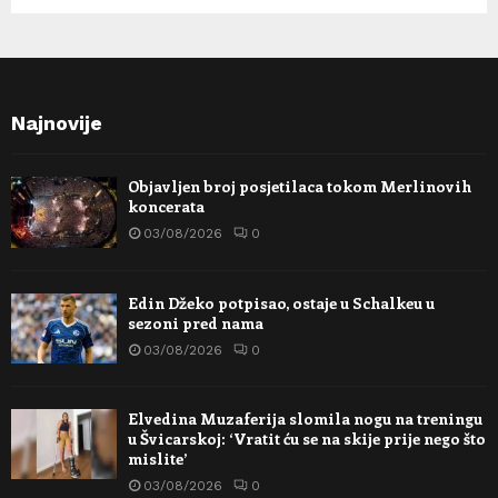
Najnovije
Objavljen broj posjetilaca tokom Merlinovih
koncerata
03/08/2026
0
Edin Džeko potpisao, ostaje u Schalkeu u
sezoni pred nama
03/08/2026
0
Elvedina Muzaferija slomila nogu na treningu
u Švicarskoj: ‘Vratit ću se na skije prije nego što
mislite’
03/08/2026
0