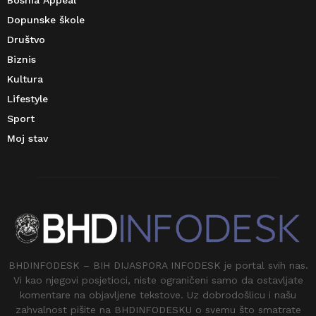
Dopunske škole
Društvo
Biznis
Kultura
Lifestyle
Sport
Moj stav
BHDINFODESK – BIH DIJASPORA INFODESK je portal svih nas.
Vi kao njegovi posjetioci, niste ograničeni samo da ostavljate
komentare na objavljene tekstove. Uz dobrodošlicu i našu
zahvalnost pišite na BHDINFODESKU o svemu što smatrate