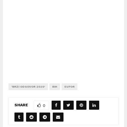
'BRZI ODGOVOR 2020'
BIH
EUFOR
SHARE
0