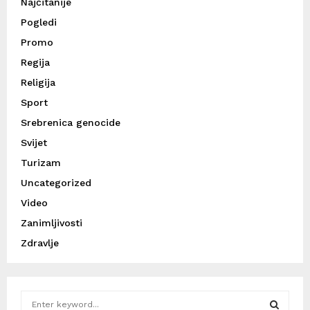
Najčitanije
Pogledi
Promo
Regija
Religija
Sport
Srebrenica genocide
Svijet
Turizam
Uncategorized
Video
Zanimljivosti
Zdravlje
S