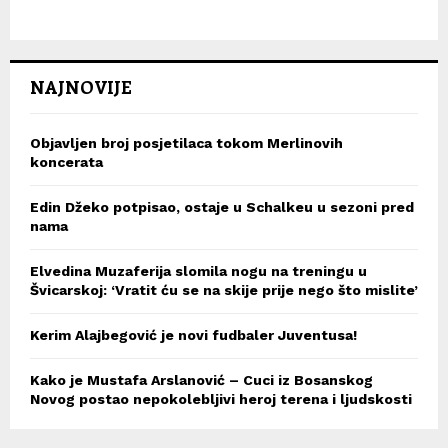
NAJNOVIJE
Objavljen broj posjetilaca tokom Merlinovih
koncerata
Edin Džeko potpisao, ostaje u Schalkeu u sezoni pred
nama
Elvedina Muzaferija slomila nogu na treningu u
Švicarskoj: ‘Vratit ću se na skije prije nego što mislite’
Kerim Alajbegović je novi fudbaler Juventusa!
Kako je Mustafa Arslanović – Cuci iz Bosanskog
Novog postao nepokolebljivi heroj terena i ljudskosti