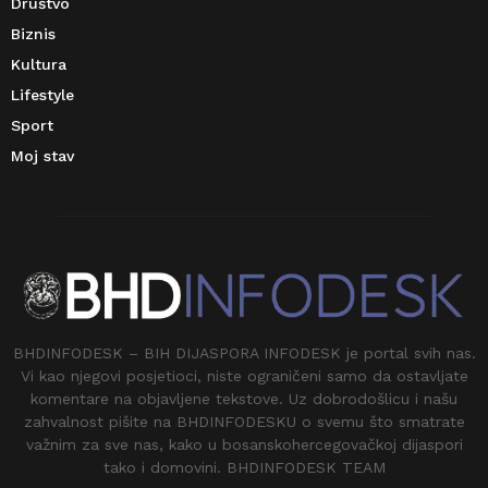
Društvo
Biznis
Kultura
Lifestyle
Sport
Moj stav
BHDINFODESK – BIH DIJASPORA INFODESK je portal svih nas.
Vi kao njegovi posjetioci, niste ograničeni samo da ostavljate
komentare na objavljene tekstove. Uz dobrodošlicu i našu
zahvalnost pišite na BHDINFODESKU o svemu što smatrate
važnim za sve nas, kako u bosanskohercegovačkoj dijaspori
tako i domovini. BHDINFODESK TEAM