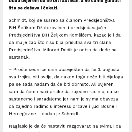
budu uvjereni da će biti aktivan, a ne samo gledati
šta se dešava i čekati.
Schmidt, koji se susreo sa članom Predsjedništva
BiH Šefikom Džaferovićem i predsjedavajućim
Predsjedništva BiH Željkom Komšićem, kazao je i da
da mu je žao što nisu bila prisutna sva tri člana
Predsjedništva. Milorad Dodik je odbio da dođe na
sastanak.
– Prošle sedmice sam obaviješten da će 3. augusta
sva trojica biti ovdje, da nakon toga neće biti dijaloga
pa se sada nadam da će biti obrnuto. Ali uvjeren
sam da ćemo naći prilike da zajedno radimo, da se
sastanemo i sarađujemo jer nam je svima obaveza
da zajedno radimo u interesu države i ljudi Bosne i
Hercegovine – dodao je Schmidt.
Naglasio je da će nastaviti razgovarati sa svima i da