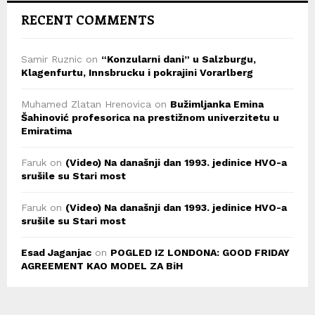
RECENT COMMENTS
Samir Ruznic
on
“Konzularni dani” u Salzburgu,
Klagenfurtu, Innsbrucku i pokrajini Vorarlberg
Muhamed Zlatan Hrenovica
on
Bužimljanka Emina
Šahinović profesorica na prestižnom univerzitetu u
Emiratima
Faruk
on
(Video) Na današnji dan 1993. jedinice HVO-a
srušile su Stari most
Faruk
on
(Video) Na današnji dan 1993. jedinice HVO-a
srušile su Stari most
Esad Jaganjac
on
POGLED IZ LONDONA: GOOD FRIDAY
AGREEMENT KAO MODEL ZA BiH