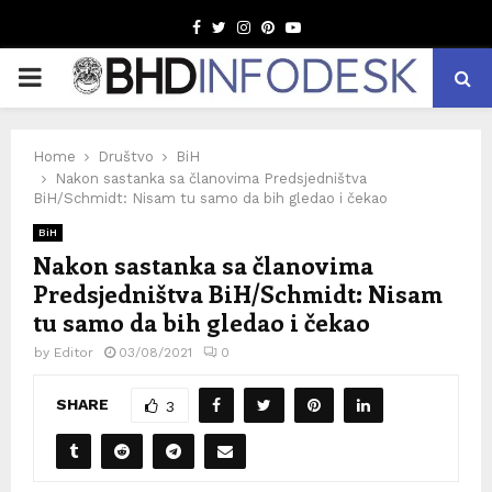
Facebook
Twitter
Instagram
Pinterest
Youtube
PRIMARY
MENU
Home
Društvo
BiH
Nakon sastanka sa članovima Predsjedništva
BiH/Schmidt: Nisam tu samo da bih gledao i čekao
BiH
Nakon sastanka sa članovima
Predsjedništva BiH/Schmidt: Nisam
tu samo da bih gledao i čekao
by
Editor
03/08/2021
0
SHARE
3