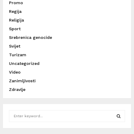
Promo
Regija
Religija
Sport
Srebrenica genocide
Svijet
Turizam
Uncategorized
Video
Zanimljivosti
Zdravlje
S
e
a
S
r