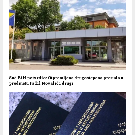
Sud BiH potvrdio: Otpremljena drugostepena presuda u
predmetu Fadil Novalić i drugi