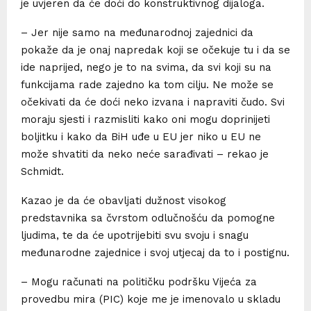
je uvjeren da će doći do konstruktivnog dijaloga.
– Jer nije samo na međunarodnoj zajednici da
pokaže da je onaj napredak koji se očekuje tu i da se
ide naprijed, nego je to na svima, da svi koji su na
funkcijama rade zajedno ka tom cilju. Ne može se
očekivati da će doći neko izvana i napraviti čudo. Svi
moraju sjesti i razmisliti kako oni mogu doprinijeti
boljitku i kako da BiH uđe u EU jer niko u EU ne
može shvatiti da neko neće sarađivati – rekao je
Schmidt.
Kazao je da će obavljati dužnost visokog
predstavnika sa čvrstom odlučnošću da pomogne
ljudima, te da će upotrijebiti svu svoju i snagu
međunarodne zajednice i svoj utjecaj da to i postignu.
– Mogu računati na političku podršku Vijeća za
provedbu mira (PIC) koje me je imenovalo u skladu