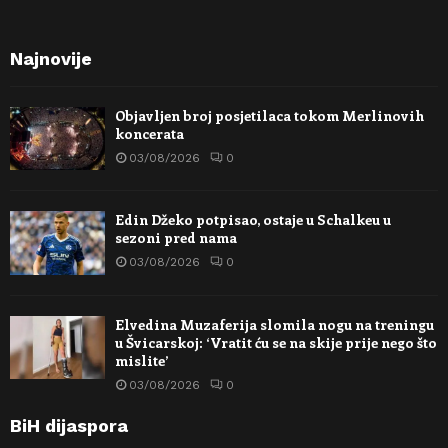
Najnovije
Objavljen broj posjetilaca tokom Merlinovih
koncerata
03/08/2026
0
Edin Džeko potpisao, ostaje u Schalkeu u
sezoni pred nama
03/08/2026
0
Elvedina Muzaferija slomila nogu na treningu
u Švicarskoj: ‘Vratit ću se na skije prije nego što
mislite’
03/08/2026
0
BiH dijaspora