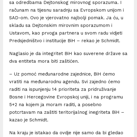
sa odredbama Dejtonskog mirovnog sporazuma. I
računam na tijesnu saradnju sa Evropskom unijom i
SAD-om. Ovo je vjerovatno najbolji pomak. Ja ću, u
skladu sa Dejtonskim mirovnim sporazumom i
Ustavom, kao prvoga partnera u svom radu vidjeti
Predsjedništvo i institucije BiH – rekao je Schmidt.
Naglasio je da integritet BiH kao suverene države sa
dva entiteta mora biti zaštićen.
– Uz pomoć međunarodne zajednice, BiH ćemo
vratiti na međunarodnu agendu. Svi zajedno ćemo
raditi na ispunjenju 14 prioriteta za pridruživanje
Bosne i Hercegovine Evropskoj uniji, i na programu
5+2 na kojem ja moram raditi, a posebno
potcrtavam na zaštiti teritorijalnog inegriteta BiH –
kazao je Schmidt.
Na kraju je istakao da ovdje nije samo da bi gledao