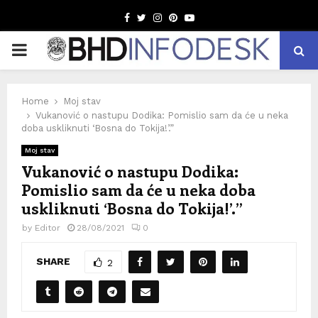
Facebook
Twitter
Instagram
Pinterest
Youtube
PRIMARY
MENU
Home
Moj stav
Vukanović o nastupu Dodika: Pomislio sam da će u neka
doba uskliknuti ‘Bosna do Tokija!’.”
Moj stav
Vukanović o nastupu Dodika:
Pomislio sam da će u neka doba
uskliknuti ‘Bosna do Tokija!’.”
by
Editor
28/08/2021
0
SHARE
2