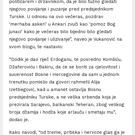
političarem i državnikom, da je bilo tužno gledati
njegovo povijanje i puzanje pred predsjednikom
Turske. U odnosu na ovo večeras, pozdrav
‘merhaba askeri’ u Ankari zvuči kao ‘pomoz Bog
junaci’ kako je večeras bilo bijedno bilo gledati
njegovo povijanje i ulizivanje”, naveo je Vukanović na
svom blogu, te nastavio:
“Dodik je dao riječ Erdoganu, te posredno Komšiću,
Džaferoviću i Bakiru, da će se boriti za cjelovitost i
suverenost Bosne i Hercegovine da sam u jednom
trenutku pomislio da govori rahmetli Alija
Izetbegović, kad u amanet ostavlja Bosnu
predsjedniku Turske, a ne velika srbenda koja je
prezirala Sarajevo, balkanski Teheran, zbog velikog
broja džamija i hodža koje arlauču i smetaju mu”,
dodao je.
Kako navodi, “od treme, pritiska i nervoze glas ga je