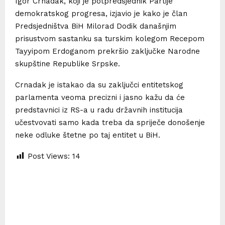
Igor Crnadak, koji je potpredsjednik Partije
demokratskog progresa, izjavio je kako je član
Predsjedništva BiH Milorad Dodik današnjim
prisustvom sastanku sa turskim kolegom Recepom
Tayyipom Erdoganom prekršio zaključke Narodne
skupštine Republike Srpske.
Crnadak je istakao da su zaključci entitetskog
parlamenta veoma precizni i jasno kažu da će
predstavnici iz RS-a u radu državnih institucija
učestvovati samo kada treba da spriječe donošenje
neke odluke štetne po taj entitet u BiH.
Post Views:
14