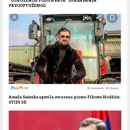
”UDRUŽENOG PODUHVATA” SPAŠAVANJA
PRVOOPTUŽENOG
Amela Sućeska uputila otvoreno pismo Fikretu Hodžiću:
STIDI SE