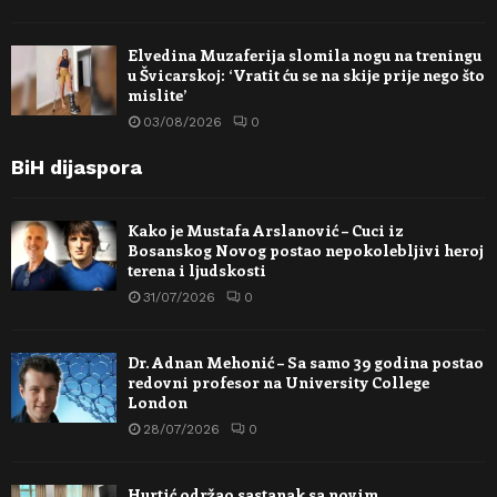
Elvedina Muzaferija slomila nogu na treningu
u Švicarskoj: ‘Vratit ću se na skije prije nego što
mislite’
03/08/2026
0
BiH dijaspora
Kako je Mustafa Arslanović – Cuci iz
Bosanskog Novog postao nepokolebljivi heroj
terena i ljudskosti
31/07/2026
0
Dr. Adnan Mehonić – Sa samo 39 godina postao
redovni profesor na University College
London
28/07/2026
0
Hurtić održao sastanak sa novim