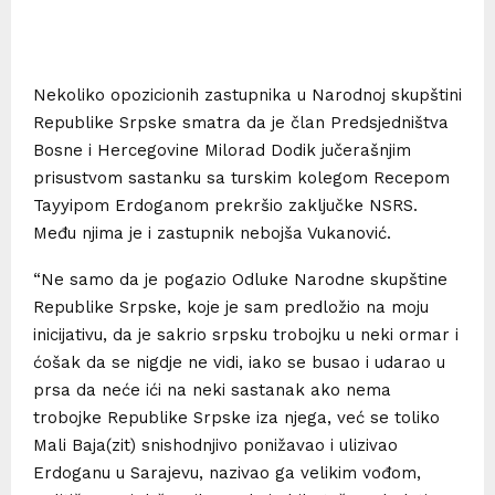
Nekoliko opozicionih zastupnika u Narodnoj skupštini
Republike Srpske smatra da je član Predsjedništva
Bosne i Hercegovine Milorad Dodik jučerašnjim
prisustvom sastanku sa turskim kolegom Recepom
Tayyipom Erdoganom prekršio zaključke NSRS.
Među njima je i zastupnik nebojša Vukanović.
“Ne samo da je pogazio Odluke Narodne skupštine
Republike Srpske, koje je sam predložio na moju
inicijativu, da je sakrio srpsku trobojku u neki ormar i
ćošak da se nigdje ne vidi, iako se busao i udarao u
prsa da neće ići na neki sastanak ako nema
trobojke Republike Srpske iza njega, već se toliko
Mali Baja(zit) snishodnjivo ponižavao i ulizivao
Erdoganu u Sarajevu, nazivao ga velikim vođom,