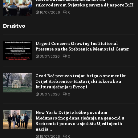
rukovodstvom Svjetskog saveza dijaspore BiH
16/07/2026
0
Društvo
Urgent Concern: Growing Institutional
Pressure on the Srebrenica Memorial Center
31/07/2026
0
Grad Beč preuzeo trajnu brigu o spomeniku
Cvijet Srebrenice-Historijski iskorak za
kulturu sjećanja u Evropi
31/07/2026
0
New York: Dvije izložbe povodom
Međunarodnog dana sjećanja na genocid u
Srebrenici ponovo u sjedištu Ujedinjenih
nacija…
18/07/2026
0