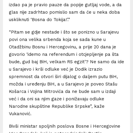
izdao pa je pravio pauze da popije gutljaj vode, a da
glas nije zadrhtao pomislio sam da će u neka doba
uskliknuti ‘Bosna do Tokija!’.”
“Pitam se gdje nestade i što se ponizno u Sarajevu
povi ona velika srbenda koja se sada kune u
Otadžbinu Bosnu i Hercegovinu, a prije 20 dana je
govorio ‘idemo na referendum i otcjepljenje pa šta
bude, gud baj BiH, velkam RS egzit’? Ne samo da ide
u Sarajevo i krši odluke već je Dodik izrazio
spremnost da otvori širi dijalog o daljem putu BiH,
možda i uređenju BiH, a u Sarajevo je poveo Stašu
Košarca i Vojina Mitrovića da ne bude sam u izdaji
već i da oni sa njim gaze i ponižavaju odluke
Narodne skupštine Republike Srpske”, kaže
Vukanović.
Bivši ministar spoljnih poslova Bosne i Hercegovine