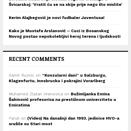
Švicarskoj: ‘Vratit ću se na skije prije nego što mislite’
Kerim Alajbegović je novi fudbaler Juventusa!
Kako je Mustafa Arslanović – Cuci iz Bosanskog
Novog postao nepokolebljivi heroj terena i ljudskosti
RECENT COMMENTS
Samir Ruznic
on
“Konzularni dani” u Salzburgu,
Klagenfurtu, Innsbrucku i pokrajini Vorarlberg
Muhamed Zlatan Hrenovica
on
Bužimljanka Emina
Šahinović profesorica na prestižnom univerzitetu u
Emiratima
Faruk
on
(Video) Na današnji dan 1993. jedinice HVO-a
srušile su Stari most