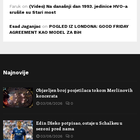
Faruk
on
(Video) Na današnji dan 1993. jedinice HVO-a
srušile su Stari most
Esad Jaganjac
on
POGLED IZ LONDONA: GOOD FRIDAY
AGREEMENT KAO MODEL ZA BiH
Najnovije
Objavljen broj posjetilaca tokom Merlinovih
koncerata
03/08/2026
0
Edin Džeko potpisao, ostaje u Schalkeu u
sezoni pred nama
03/08/2026
0