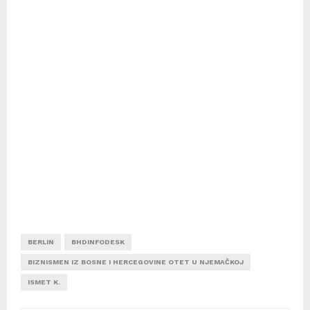
BERLIN
BHDINFODESK
BIZNISMEN IZ BOSNE I HERCEGOVINE OTET U NJEMAČKOJ
ISMET K.