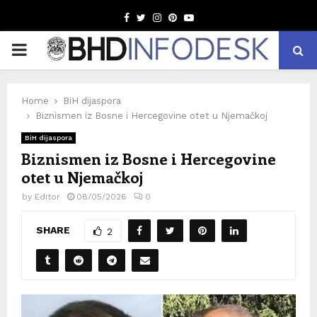
Facebook
Twitter
Instagram
Pinterest
Youtube
PRIMARY
MENU
Home
BiH dijaspora
Biznismen iz Bosne i Hercegovine otet u Njemačkoj
BiH dijaspora
Biznismen iz Bosne i Hercegovine
otet u Njemačkoj
by
Editor
08/05/2026
0
SHARE
2