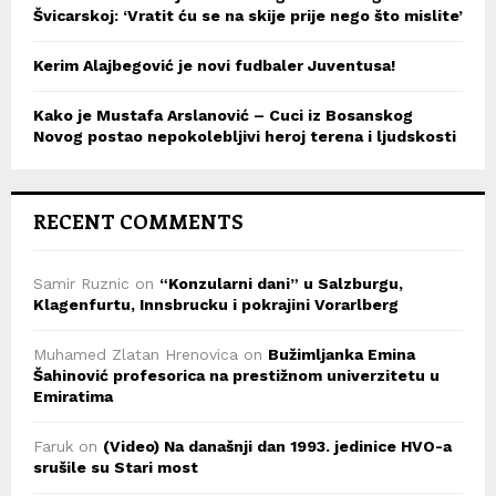
Švicarskoj: ‘Vratit ću se na skije prije nego što mislite’
Kerim Alajbegović je novi fudbaler Juventusa!
Kako je Mustafa Arslanović – Cuci iz Bosanskog
Novog postao nepokolebljivi heroj terena i ljudskosti
RECENT COMMENTS
Samir Ruznic
on
“Konzularni dani” u Salzburgu,
Klagenfurtu, Innsbrucku i pokrajini Vorarlberg
Muhamed Zlatan Hrenovica
on
Bužimljanka Emina
Šahinović profesorica na prestižnom univerzitetu u
Emiratima
Faruk
on
(Video) Na današnji dan 1993. jedinice HVO-a
srušile su Stari most