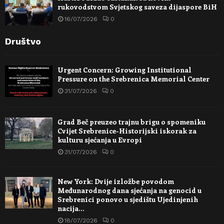
rukovodstvom Svjetskog saveza dijaspore BiH
16/07/2026
0
Društvo
Urgent Concern: Growing Institutional
Pressure on the Srebrenica Memorial Center
31/07/2026
0
Grad Beč preuzeo trajnu brigu o spomeniku
Cvijet Srebrenice-Historijski iskorak za
kulturu sjećanja u Evropi
31/07/2026
0
New York: Dvije izložbe povodom
Međunarodnog dana sjećanja na genocid u
Srebrenici ponovo u sjedištu Ujedinjenih
nacija…
18/07/2026
0