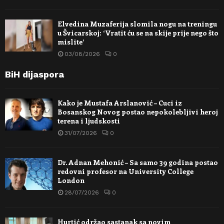
Elvedina Muzaferija slomila nogu na treningu
u Švicarskoj: ‘Vratit ću se na skije prije nego što
mislite’
03/08/2026
0
BiH dijaspora
Kako je Mustafa Arslanović – Cuci iz
Bosanskog Novog postao nepokolebljivi heroj
terena i ljudskosti
31/07/2026
0
Dr. Adnan Mehonić – Sa samo 39 godina postao
redovni profesor na University College
London
28/07/2026
0
Hurtić održao sastanak sa novim