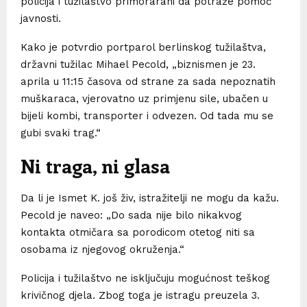
policija i tužilaštvo primorarani da potraže pomoć
javnosti.
Kako je potvrdio portparol berlinskog tužilaštva,
državni tužilac Mihael Pecold, „biznismen je 23.
aprila u 11:15 časova od strane za sada nepoznatih
muškaraca, vjerovatno uz primjenu sile, ubačen u
bijeli kombi, transporter i odvezen. Od tada mu se
gubi svaki trag.“
Ni traga, ni glasa
Da li je Ismet K. još živ, istražitelji ne mogu da kažu.
Pecold je naveo: „Do sada nije bilo nikakvog
kontakta otmičara sa porodicom otetog niti sa
osobama iz njegovog okruženja.“
Policija i tužilaštvo ne isključuju mogućnost teškog
krivičnog djela. Zbog toga je istragu preuzela 3.