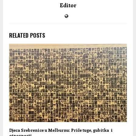
Editor
RELATED POSTS
Djeca Srebrenice u Melburnu: Priče tuge, gubitka i
otpornosti