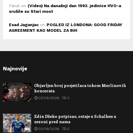
Faruk
on
(Video) Na današnji dan 1993. jedinice HVO-a
srušile su Stari most
Esad Jaganjac
on
POGLED IZ LONDONA: GOOD FRIDAY
AGREEMENT KAO MODEL ZA BiH
Najnovije
Objavljen broj posjetilaca tokom Merlinovih
koncerata
03/08/2026
0
Edin Džeko potpisao, ostaje u Schalkeu u
sezoni pred nama
03/08/2026
0