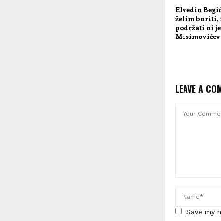
Elvedin Begić
želim boriti,
podržati ni j
Misimovićev 
LEAVE A CO
Save my n