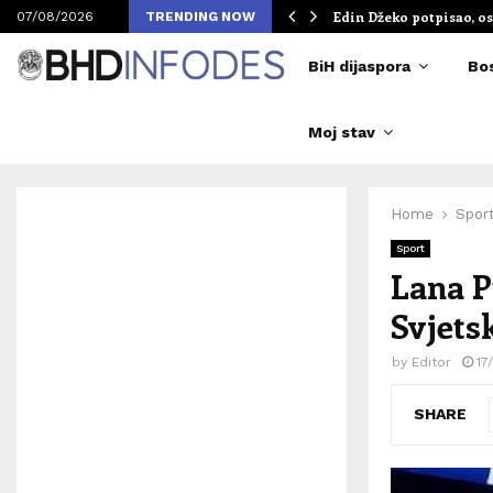
om Merlinovih koncerata
Edin Džeko potpisao, os
07/08/2026
TRENDING NOW
BiH dijaspora
Bo
Moj stav
Home
Spor
Sport
Lana P
Svjets
by
Editor
17
SHARE