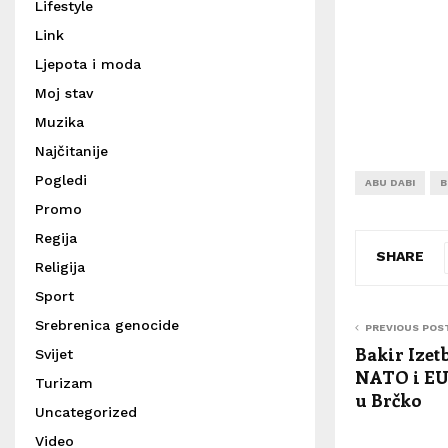
Lifestyle
Link
Ljepota i moda
Moj stav
Muzika
Najčitanije
Pogledi
ABU DABI
B
Promo
Regija
SHARE
Religija
Sport
Srebrenica genocide
PREVIOUS POS
Bakir Izet
Svijet
NATO i EU
Turizam
u Brčko
Uncategorized
Video