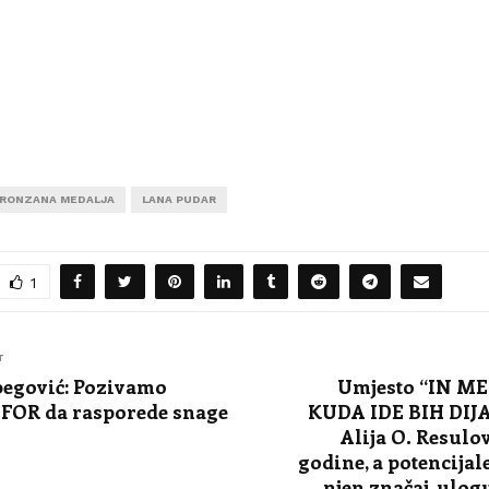
RONZANA MEDALJA
LANA PUDAR
1
T
begović: Pozivamo
Umjesto “IN M
FOR da rasporede snage
KUDA IDE BIH DIJ
Alija O. Resulov
godine, a potencijal
njen značaj, ulog