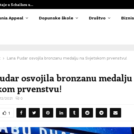
taje u Schalkeu u…
Elvedina Muzaf
snia Appeal
Dopunske škole
Društvo
Biznis
t
Lana Pudar osvojila bronzanu medalju na Svjetskom prvenstvu!
udar osvojila bronzanu medalju
kom prvenstvu!
/12/2021
0
1