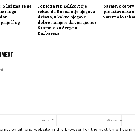
: S lažima se ne
Topić za N1: Zeljković je
Sarajevo će prv
 ne mogu
rekao da Bosna nije njegova
predstavnika 
edan
država, u kakve njegove
vaterpolo takm
prijedlog
dobre namjere da vjerujemo?
Sramota za Sergeja
Barbareza!
MMENT
ame, email, and website in this browser for the next time I comm