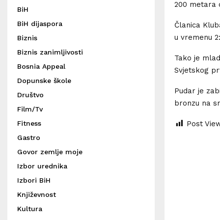
200 metara d
BiH
BiH dijaspora
Članica Klub
u vremenu 2:0
Biznis
Biznis zanimljivosti
Tako je mlada
Bosnia Appeal
Svjetskog pr
Dopunske škole
Pudar je zabi
Društvo
bronzu na sm
Film/Tv
Post Vie
Fitness
Gastro
Govor zemlje moje
Izbor urednika
Izbori BiH
Književnost
Kultura