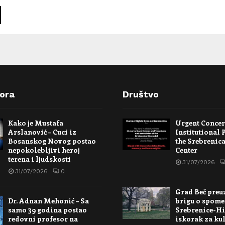
pora
Društvo
Kako je Mustafa
Urgent Conce
Arslanović – Cuci iz
Institutional 
Bosanskog Novog postao
the Srebrenic
nepokolebljivi heroj
Center
terena i ljudskosti
31/07/2026
31/07/2026
0
Grad Beč preu
Dr. Adnan Mehonić – Sa
brigu o spome
samo 39 godina postao
Srebrenice-Hi
redovni profesor na
iskorak za kul