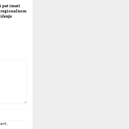
i put imati
u regionalnom
ičenju
ent.