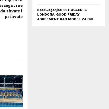
Hercegovine
 da shvate i
Esad Jaganjac
on
POGLED IZ
LONDONA: GOOD FRIDAY
prihvate
AGREEMENT KAO MODEL ZA BiH