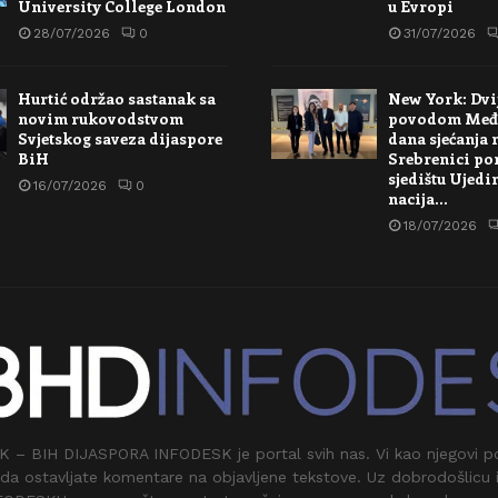
University College London
u Evropi
28/07/2026
0
31/07/2026
Hurtić održao sastanak sa
New York: Dvi
novim rukovodstvom
povodom Međ
Svjetskog saveza dijaspore
dana sjećanja 
BiH
Srebrenici po
sjedištu Ujedi
16/07/2026
0
nacija…
18/07/2026
 BIH DIJASPORA INFODESK je portal svih nas. Vi kao njegovi pos
da ostavljate komentare na objavljene tekstove. Uz dobrodošlicu 