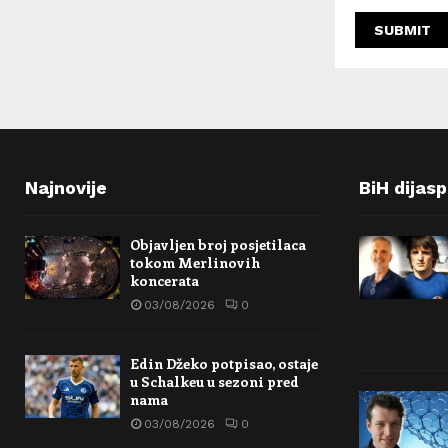
Najnovije
BiH dijas
Objavljen broj posjetilaca
tokom Merlinovih
koncerata
03/08/2026
0
Edin Džeko potpisao, ostaje
u Schalkeu u sezoni pred
nama
03/08/2026
0