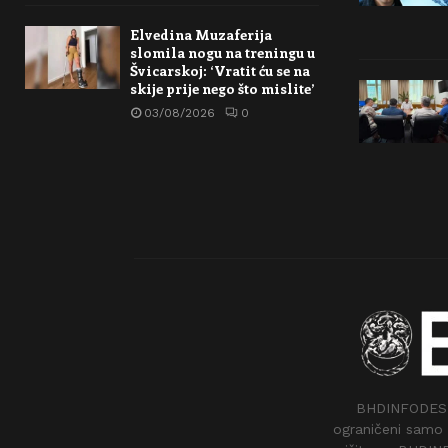
Elvedina Muzaferija
slomila nogu na treningu u
Švicarskoj: ‘Vratit ću se na
skije prije nego što mislite’
03/08/2026
0
BHDINFODESK –
ograničeni samo 