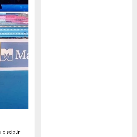
H
disciplini