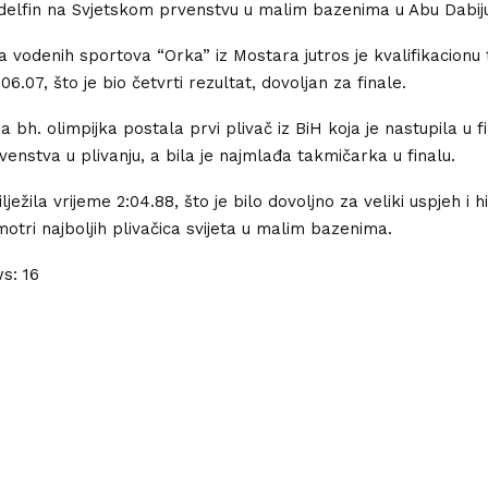
elfin na Svjetskom prvenstvu u malim bazenima u Abu Dabij
a vodenih sportova “Orka” iz Mostara jutros je kvalifikacionu t
6.07, što je bio četvrti rezultat, dovoljan za finale.
 bh. olimpijka postala prvi plivač iz BiH koja je nastupila u fi
venstva u plivanju, a bila je najmlađa takmičarka u finalu.
lježila vrijeme 2:04.88, što je bilo dovoljno za veliki uspjeh i h
otri najboljih plivačica svijeta u malim bazenima.
ws:
16