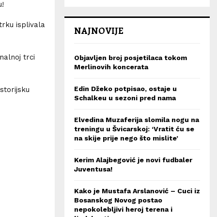
u!
rku isplivala
NAJNOVIJE
nalnoj trci
Objavljen broj posjetilaca tokom
Merlinovih koncerata
Edin Džeko potpisao, ostaje u
istorijsku
Schalkeu u sezoni pred nama
Elvedina Muzaferija slomila nogu na
treningu u Švicarskoj: ‘Vratit ću se
na skije prije nego što mislite’
Kerim Alajbegović je novi fudbaler
Juventusa!
Kako je Mustafa Arslanović – Cuci iz
Bosanskog Novog postao
nepokolebljivi heroj terena i