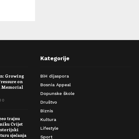
Kategorije
rn: Growing
BiH dijaspora
Pressure on
Bosnia Appeal
a Memorial
Dopunske škole
0
Društvo
Biznis
zeo trajnu
Kultura
niku Cvijet
Lifestyle
storijski
turu sjećanja
Sport