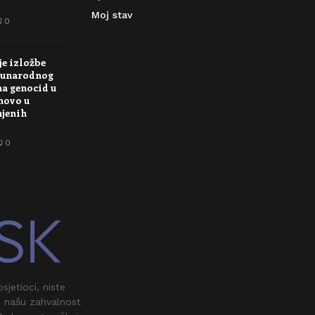
Moj stav
0
je izložbe
unarodnog
na genocid u
novo u
njenih
0
jetioci, niste
i našu zahvalnost