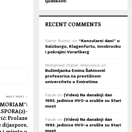
ljudskosti
RECENT COMMENTS
Samir Ruznic
on
“Konzularni dani” u
Salzburgu, Klagenfurtu, Innsbrucku
i pokrajini Vorarlberg
Muhamed Zlatan Hrenovica
on
Bužimljanka Emina Šahinović
profesorica na prestižnom
univerzitetu u Emiratima
Faruk
on
(Video) Na današnji dan
NEXT POST
1993. jedinice HVO-a srušile su Stari
EMORIAM”:
most
ASPORA(2)-
ić: Prolaze
Faruk
on
(Video) Na današnji dan
e dijaspore,
1993. jedinice HVO-a srušile su Stari
u i mjesto u
most