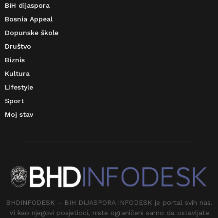
BiH dijaspora
Bosnia Appeal
Dopunske škole
Društvo
Biznis
Kultura
Lifestyle
Sport
Moj stav
BHDINFODESK – BIH DIJASPORA INFODESK je portal svih nas.
Vi kao njegovi posjetioci, niste ograničeni samo da ostavljate