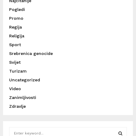
Najčitanije
Pogledi
Promo
Regija
Religija
Sport
Srebrenica genocide
Svijet
Turizam
Uncategorized
Video
Zanimljivosti
Zdravlje
S