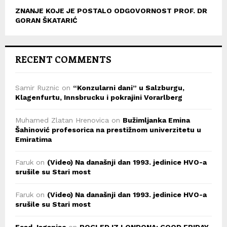
ZNANJE KOJE JE POSTALO ODGOVORNOST PROF. DR
GORAN ŠKATARIĆ
RECENT COMMENTS
Samir Ruznic
on
“Konzularni dani” u Salzburgu,
Klagenfurtu, Innsbrucku i pokrajini Vorarlberg
Muhamed Zlatan Hrenovica
on
Bužimljanka Emina
Šahinović profesorica na prestižnom univerzitetu u
Emiratima
Faruk
on
(Video) Na današnji dan 1993. jedinice HVO-a
srušile su Stari most
Faruk
on
(Video) Na današnji dan 1993. jedinice HVO-a
srušile su Stari most
Esad Jaganjac
on
POGLED IZ LONDONA: GOOD FRIDAY