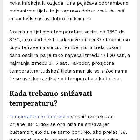
neka infekcija ili ozljeda. Ona pojačava odbrambene
mehanizme tijela te je zapravo dobar znak da vaš
imunološki sustav dobro funkcionira.
Normalna tjelesna temperatura varira od 36°C do
37°C, iako kod nekih ljudi može prijeći 37 stepeni ako
dugo borave na suncu. Temperatura tijela tokom
dana oscilira pa je tako najveća između 17 i 20 sati, a
najmanja između 3 i 5 sati. Također, prosječna
temperatura ljudskog tijela smanjuje se s godinama
te se uvelike razlikuje od temperature kod djece.
Kada trebamo snižavati
temperaturu?
Temperatura kod odraslih
se snižava tek kad
prijeđe 38 °C dok se ona niža ne snižava jer
puštamo tijelo da se samo bori. No, ako prelazi 38,
a ne spuštamo je, vrućica može imati posljedice