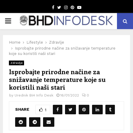
Facebook
Twitter
Instagram
Pinterest
Youtube
PRIMARY
MENU
Home
Lifestyle
Zdravlje
Isprobajte prirodne načine za snižavanje temperature
koje su koristili naši stari
Zdravlje
Isprobajte prirodne načine za
snižavanje temperature koje su
koristili naši stari
by
Urednik BiH Info Desk
16/01/2022
0
SHARE
1