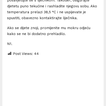
posavjetujte se s liječnikom. Također, osigurajte
djetetu puno tekućine i rashladite njegovu sobu. Ako
temperatura prelazi 38,5 °C i ne uspijevate je
spustiti, obavezno kontaktirajte liječnika.
Ako se dijete znoji, promijenite mu mokru odjeću
kako se ne bi dodatno prehladilo.
N1.
Post Views:
44