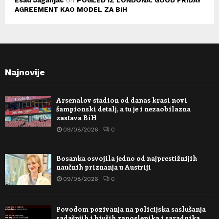
AGREEMENT KAO MODEL ZA BiH
Najnovije
Arsenalov stadion od danas krasi novi
šampionski detalj, a tu je i nezaobilazna
zastava BiH
09/08/2026
0
Bosanka osvojila jedno od najprestižnijih
naučnih priznanja u Austriji
09/08/2026
0
Povodom pozivanja na policijska saslušanja
sadašnjih i bivših zaposlenika i saradnika