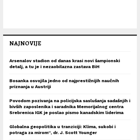
NAJNOVIJE
Arsenalov stadion od danas krasi novi šampionski
detalj, a tu je i nezaobilazna zastava BiH
Bosanka osvojila jedno od najprestižnijih naučnih
priznanja u Austriji
Povodom pozivanja na policijska saslušanja sadašnjih i
bivših zaposlenika i saradnika Memorijalnog centra
Srebrenica IGK je poslao pismo kanadskim liderima
Globalna geopolitika u tranziciji: Klima, sukobi i
potraga za mirom“, dr. J. Scott Younger