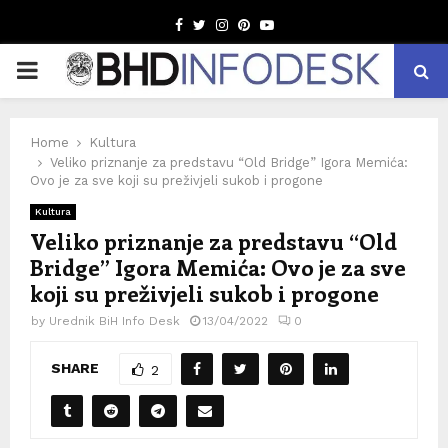
Facebook
Twitter
Instagram
Pinterest
Youtube
PRIMARY
MENU
Home
Kultura
Veliko priznanje za predstavu “Old Bridge” Igora Memića:
Ovo je za sve koji su preživjeli sukob i progone
Kultura
Veliko priznanje za predstavu “Old
Bridge” Igora Memića: Ovo je za sve
koji su preživjeli sukob i progone
by
Urednik BiH Info Desk
13/04/2022
0
SHARE
2