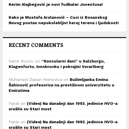
Kerim Alajbegović je novi fudbaler Juventusa!
Kako je Mustafa Arslanović – Cuci iz Bosanskog
Novog postao nepokolebljivi heroj terena i ljudskosti
RECENT COMMENTS
Samir Ruznic
on
“Konzularni dani” u Salzburgu,
Klagenfurtu, Innsbrucku i pokrajini Vorarlberg
Muhamed Zlatan Hrenovica
on
Bužimljanka Emina
Šahinović profesorica na prestižnom univerzitetu u
Emiratima
Faruk
on
(Video) Na današnji dan 1993. jedinice HVO-a
srušile su Stari most
Faruk
on
(Video) Na današnji dan 1993. jedinice HVO-a
srušile su Stari most