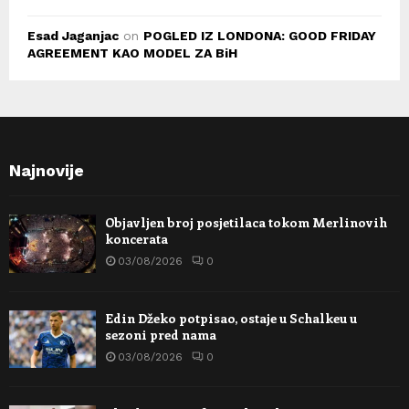
Esad Jaganjac
on
POGLED IZ LONDONA: GOOD FRIDAY
AGREEMENT KAO MODEL ZA BiH
Najnovije
Objavljen broj posjetilaca tokom Merlinovih
koncerata
03/08/2026
0
Edin Džeko potpisao, ostaje u Schalkeu u
sezoni pred nama
03/08/2026
0