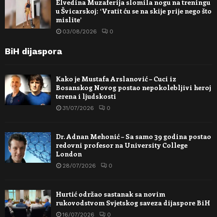
Elvedina Muzaferija slomila nogu na treningu
u Švicarskoj: ‘Vratit ću se na skije prije nego što
mislite’
03/08/2026
0
BiH dijaspora
Kako je Mustafa Arslanović – Cuci iz
Bosanskog Novog postao nepokolebljivi heroj
terena i ljudskosti
31/07/2026
0
Dr. Adnan Mehonić – Sa samo 39 godina postao
redovni profesor na University College
London
28/07/2026
0
Hurtić održao sastanak sa novim
rukovodstvom Svjetskog saveza dijaspore BiH
16/07/2026
0