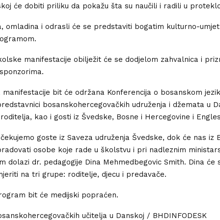
oj će dobiti priliku da pokažu šta su naučili i radili u protek
, omladina i odrasli će se predstaviti bogatim kulturno-umjet
rogramom.
olske manifestacije obilježit će se dodjelom zahvalnica i pri
 sponzorima.
manifestacije bit će održana Konferencija o bosanskom jezik
i predstavnici bosanskohercegovačkih udruženja i džemata u D
roditelja, kao i gosti iz Švedske, Bosne i Hercegovine i Engle
čekujemo goste iz Saveza udruženja Švedske, dok će nas iz 
adovati osobe koje rade u školstvu i pri nadleznim ministars
 dolazi dr. pedagogije Dina Mehmedbegovic Smith. Dina će 
jeriti na tri grupe: roditelje, djecu i predavače.
rogram bit će medijski popraćen.
osanskohercegovačkih učitelja u Danskoj / BHDINFODESK