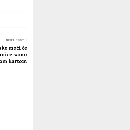
NEXT POST
ske moći će
ranice samo
nom kartom