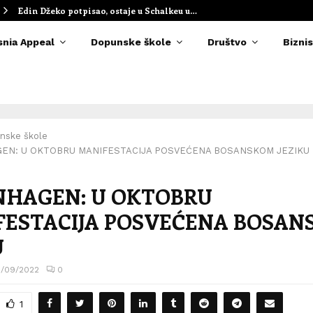
Edin Džeko potpisao, ostaje u Schalkeu u…
snia Appeal
Dopunske škole
Društvo
Biznis
nske škole
EN: U OKTOBRU MANIFESTACIJA POSVEĆENA BOSANSKOM JEZIKU
NHAGEN: U OKTOBRU
FESTACIJA POSVEĆENA BOSA
U
/09/2022
0
1