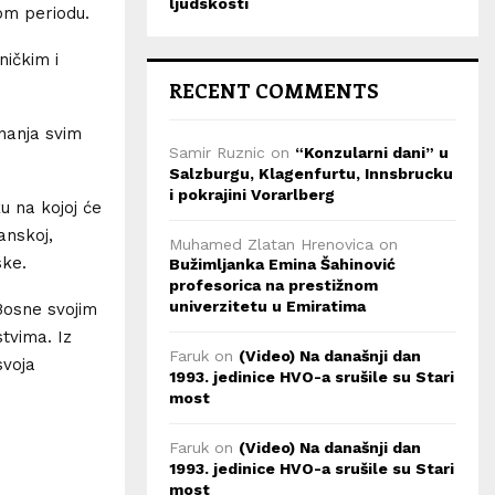
ljudskosti
lom periodu.
ničkim i
RECENT COMMENTS
znanja svim
Samir Ruznic
on
“Konzularni dani” u
Salzburgu, Klagenfurtu, Innsbrucku
i pokrajini Vorarlberg
u na kojoj će
anskoj,
Muhamed Zlatan Hrenovica
on
ske.
Bužimljanka Emina Šahinović
profesorica na prestižnom
univerzitetu u Emiratima
Bosne svojim
tvima. Iz
Faruk
on
(Video) Na današnji dan
svoja
1993. jedinice HVO-a srušile su Stari
most
Faruk
on
(Video) Na današnji dan
1993. jedinice HVO-a srušile su Stari
most