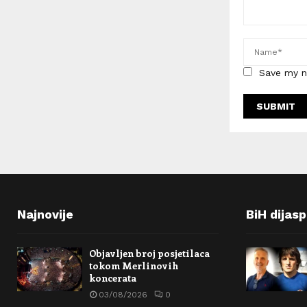
Save my n
Najnovije
BiH dijas
Objavljen broj posjetilaca
tokom Merlinovih
koncerata
03/08/2026
0