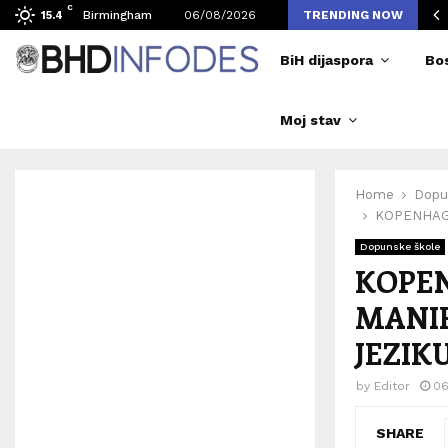
C
vljen broj posjetilaca tokom Merlinovih koncerata
Birmingham
06/08/2026
TRENDING NOW
15.4
BiH dijaspora
Bo
Moj stav
Home
Dopu
KOPENHAG
Dopunske škole
KOPE
MANI
JEZIK
by
Editor
06
SHARE