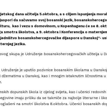
etskog dana učitelja 5.oktobra, a s ciljem ispunjenja mora
dijaspori da sačuvamo svoj bosanski jezik, bosanskoherceg
kulturu, kao i vezu s domovinom, u Kopenhagenu će se 8. ok
a smotra školstva, a 9. oktobra i Konferencija o maternjem
jedništvo bosanskohercegovačke dijaspore u Danskoj”- us
ernjeg jezika.
ovog skupa je Udruženje bosanskohercegovačkih učitelja u D
 Udruženje je uputilo pozivnice bosanskim školama u Danskoj
i džematima u Danskoj, kao i mnogim istaknutim ličnostima u 
e.
skih dopunskih škola iz cijelog svijeta, kao i učenici redovnih
egovine imaju priliku da se takmiče za najbolje literarne i li
 proglašeni na smotri školstva 8.oktobra. Učenici bosanskih d