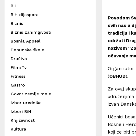
BiH
BiH dijaspora
Povodom Svj
Biznis
svih nas u 
Biznis zanimljivosti
tradiciju i 
održati Drug
Bosnia Appeal
nazivom ”Za
Dopunske škole
očuvanje mat
Društvo
Film/Tv
Organizator 
(
OBHUD
).
Fitness
Gastro
Za ovaj skup
Govor zemlje moje
udruženjima 
Izbor urednika
izvan Dansk
Izbori BiH
Učenici bosan
Književnost
Bosne i Herc
Kultura
koji će biti