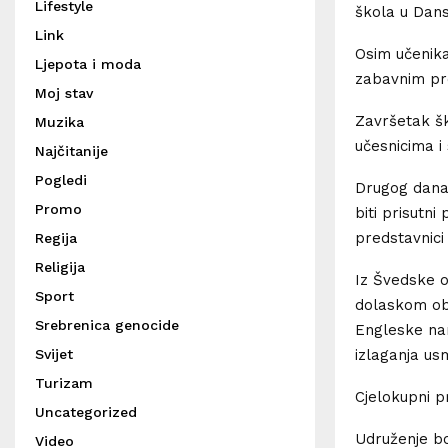
Lifestyle
škola u Dansk
Link
Osim učenika
Ljepota i moda
zabavnim p
Moj stav
Završetak šk
Muzika
učesnicima i
Najčitanije
Pogledi
Drugog dana 
Promo
biti prisutn
predstavnici 
Regija
Religija
Iz Švedske o
Sport
dolaskom obr
Srebrenica genocide
Engleske nam
Svijet
izlaganja usm
Turizam
Cjelokupni p
Uncategorized
Udruženje b
Video