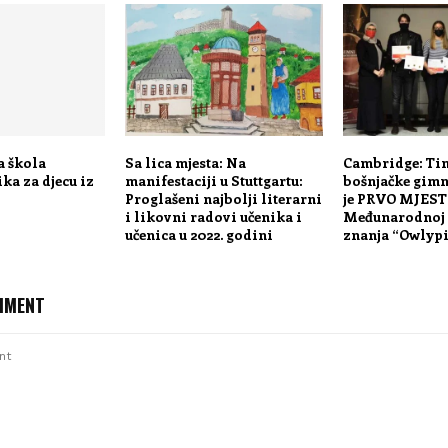
a škola
Sa lica mjesta: Na
Cambridge: Ti
ika za djecu iz
manifestaciji u Stuttgartu:
bošnjačke gimn
Proglašeni najbolji literarni
je PRVO MJEST
i likovni radovi učenika i
Međunarodnoj 
učenica u 2022. godini
znanja “Owlypi
MMENT