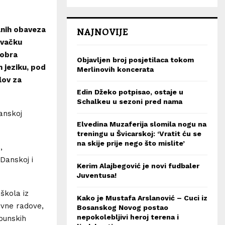
lnih obaveza
NAJNOVIJE
ovačku
tobra
Objavljen broj posjetilaca tokom
 jeziku, pod
Merlinovih koncerata
lov za
Edin Džeko potpisao, ostaje u
Schalkeu u sezoni pred nama
anskoj
Elvedina Muzaferija slomila nogu na
treningu u Švicarskoj: ‘Vratit ću se
na skije prije nego što mislite’
,
Danskoj i
Kerim Alajbegović je novi fudbaler
Juventusa!
 škola iz
Kako je Mustafa Arslanović – Cuci iz
kovne radove,
Bosanskog Novog postao
nepokolebljivi heroj terena i
opunskih