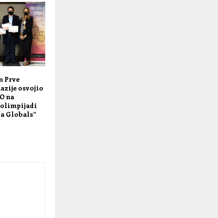
m Prve
azije osvojio
O na
olimpijadi
a Globals”