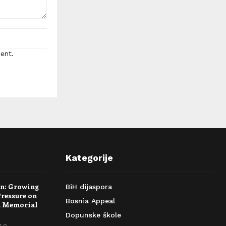
ent.
Kategorije
rn: Growing
BiH dijaspora
Pressure on
Bosnia Appeal
a Memorial
Dopunske škole