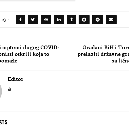
1
T
simptomi dugog COVID-
Građani BiH i Tur
nisti otkrili koja to
prelaziti državne g
pomaže
sa lič
Editor
STS