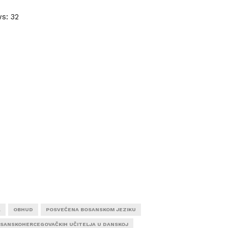
ws:
32
A
OBHUD
POSVEĆENA BOSANSKOM JEZIKU
SANSKOHERCEGOVAČKIH UČITELJA U DANSKOJ