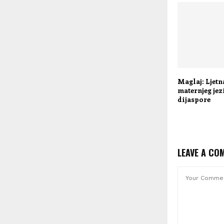
Maglaj: Ljetn
maternjeg jez
dijaspore
LEAVE A CO