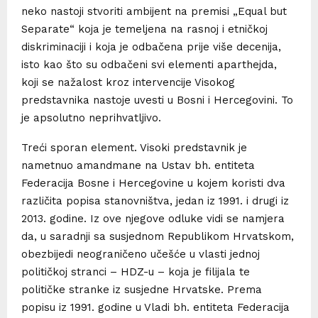
neko nastoji stvoriti ambijent na premisi „Equal but
Separate“ koja je temeljena na rasnoj i etničkoj
diskriminaciji i koja je odbačena prije više decenija,
isto kao što su odbačeni svi elementi aparthejda,
koji se nažalost kroz intervencije Visokog
predstavnika nastoje uvesti u Bosni i Hercegovini. To
je apsolutno neprihvatljivo.
Treći sporan element. Visoki predstavnik je
nametnuo amandmane na Ustav bh. entiteta
Federacija Bosne i Hercegovine u kojem koristi dva
različita popisa stanovništva, jedan iz 1991. i drugi iz
2013. godine. Iz ove njegove odluke vidi se namjera
da, u saradnji sa susjednom Republikom Hrvatskom,
obezbijedi neograničeno učešće u vlasti jednoj
političkoj stranci – HDZ-u – koja je filijala te
političke stranke iz susjedne Hrvatske. Prema
popisu iz 1991. godine u Vladi bh. entiteta Federacija