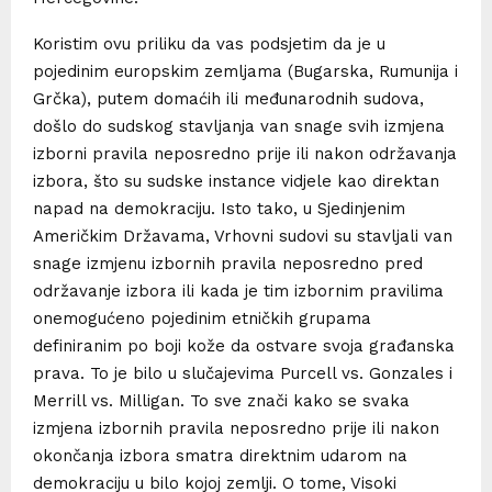
Koristim ovu priliku da vas podsjetim da je u
pojedinim europskim zemljama (Bugarska, Rumunija i
Grčka), putem domaćih ili međunarodnih sudova,
došlo do sudskog stavljanja van snage svih izmjena
izborni pravila neposredno prije ili nakon održavanja
izbora, što su sudske instance vidjele kao direktan
napad na demokraciju. Isto tako, u Sjedinjenim
Američkim Državama, Vrhovni sudovi su stavljali van
snage izmjenu izbornih pravila neposredno pred
održavanje izbora ili kada je tim izbornim pravilima
onemogućeno pojedinim etničkih grupama
definiranim po boji kože da ostvare svoja građanska
prava. To je bilo u slučajevima Purcell vs. Gonzales i
Merrill vs. Milligan. To sve znači kako se svaka
izmjena izbornih pravila neposredno prije ili nakon
okončanja izbora smatra direktnim udarom na
demokraciju u bilo kojoj zemlji. O tome, Visoki