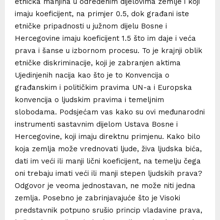
etnička manjina u određenim dijelovima zemlje i koji
imaju koeficijent, na primjer 0.5, dok građani iste
etničke pripadnosti u južnom dijelu Bosne i
Hercegovine imaju koeficijent 1.5 što im daje i veća
prava i šanse u izbornom procesu. To je krajnji oblik
etničke diskriminacije, koji je zabranjen aktima
Ujedinjenih nacija kao što je to Konvencija o
građanskim i političkim pravima UN-a i Europska
konvencija o ljudskim pravima i temeljnim
slobodama. Podsjećam vas kako su ovi međunarodni
instrumenti sastavnim dijelom Ustava Bosne i
Hercegovine, koji imaju direktnu primjenu. Kako bilo
koja zemlja može vrednovati ljude, živa ljudska bića,
dati im veći ili manji lični koeficijent, na temelju čega
oni trebaju imati veći ili manji stepen ljudskih prava?
Odgovor je veoma jednostavan, ne može niti jedna
zemlja. Posebno je zabrinjavajuće što je Visoki
predstavnik potpuno srušio princip vladavine prava,