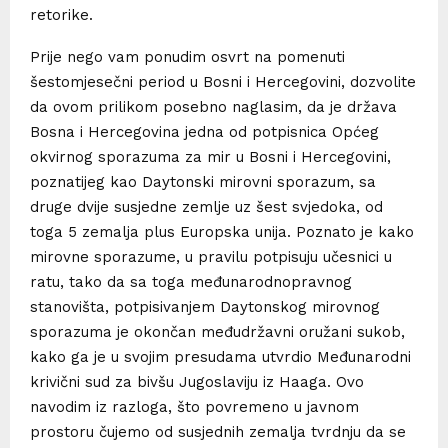
retorike.
Prije nego vam ponudim osvrt na pomenuti
šestomjesečni period u Bosni i Hercegovini, dozvolite
da ovom prilikom posebno naglasim, da je država
Bosna i Hercegovina jedna od potpisnica Općeg
okvirnog sporazuma za mir u Bosni i Hercegovini,
poznatijeg kao Daytonski mirovni sporazum, sa
druge dvije susjedne zemlje uz šest svjedoka, od
toga 5 zemalja plus Europska unija. Poznato je kako
mirovne sporazume, u pravilu potpisuju učesnici u
ratu, tako da sa toga međunarodnopravnog
stanovišta, potpisivanjem Daytonskog mirovnog
sporazuma je okončan međudržavni oružani sukob,
kako ga je u svojim presudama utvrdio Međunarodni
krivični sud za bivšu Jugoslaviju iz Haaga. Ovo
navodim iz razloga, što povremeno u javnom
prostoru čujemo od susjednih zemalja tvrdnju da se