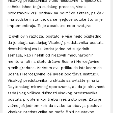
Visokog predstavnika vidno neustavne. Umjesto da
sačeka ishod toga sudskog procesa, Visoki
predstavnik vrši pritisak na političke aktere, pa čak
i na sudske instance, da se njegove odluke što prije
implementiraju. To je apsolutno neprihvatljivo.
Iz svih ovih razloga, postalo je više nego očigledno
da je uloga sadašnjeg Visokog predstavnika postala
destabilizirajuća i u korist jedne od susjednih
zemalja, kao i nekih od njegovih međunarodnih
mentora, ali na štetu države Bosne i Hercegovine i
njenih građana. Koristim ovu priliku da istaknem da
Bosna i Hercegovine još uvijek podržava instituciju
Visokog predstavnika, u skladu sa ovlaštenjima iz
Daytonskog mirovnog sporazuma, ali da je aktivnost
sadašnjeg vršioca dužnosti Visokog predstavnika
postala problem koji treba riješiti što prije. Zato je
važno još jednom reći da svako ko obavlja poslove
Visokog predstavnika ne može činiti neustavne