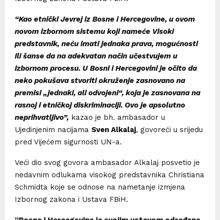
“Kao etnički Jevrej iz Bosne i Hercegovine, u ovom
novom izbornom sistemu koji nameće Visoki
predstavnik, neću imati jednaka prava, mogućnosti
ili šanse da na adekvatan način učestvujem u
izbornom procesu. U Bosni i Hercegovini je očito da
neko pokušava stvoriti okruženje zasnovano na
premisi „jednaki, ali odvojeni“, koja je zasnovana na
rasnoj i etničkoj diskriminaciji. Ovo je apsolutno
neprihvatljivo”,
kazao je bh. ambasador u
Ujedinjenim nacijama
Sven Alkalaj
, govoreći u srijedu
pred Vijećem sigurnosti UN-a.
Veći dio svog govora ambasador Alkalaj posvetio je
nedavnim odlukama visokog predstavnika Christiana
Schmidta koje se odnose na nametanje izmjena
Izbornog zakona i Ustava FBiH.