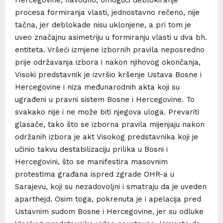
Hercegovine, navodno, omogući deblokiranje
procesa formiranja vlasti, jednostavno rečeno, nije
tačna, jer deblokade nisu uklonjene, a pri tom je
uveo značajnu asimetriju u formiranju vlasti u dva bh.
entiteta. Vršeći izmjene izbornih pravila neposredno
prije održavanja izbora i nakon njihovog okončanja,
Visoki predstavnik je izvršio kršenje Ustava Bosne i
Hercegovine i niza međunarodnih akta koji su
ugrađeni u pravni sistem Bosne i Hercegovine. To
svakako nije i ne može biti njegova uloga. Prevariti
glasače, tako što se izborna pravila mijenjaju nakon
održanih izbora je akt Visokog predstavnika koji je
učinio takvu destabilizaciju prilika u Bosni i
Hercegovini, što se manifestira masovnim
protestima građana ispred zgrade OHR-a u
Sarajevu, koji su nezadovoljni i smatraju da je uveden
aparthejd. Osim toga, pokrenuta je i apelacija pred
Ustavnim sudom Bosne i Hercegovine, jer su odluke