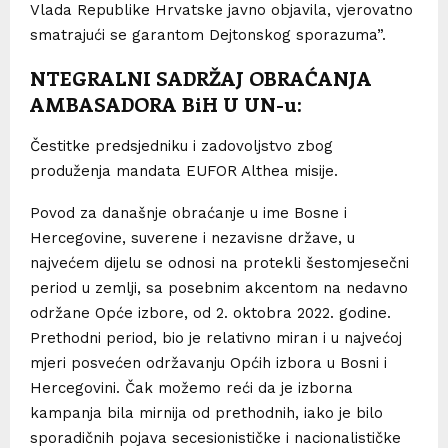
Vlada Republike Hrvatske javno objavila, vjerovatno
smatrajući se garantom Dejtonskog sporazuma”.
NTEGRALNI SADRŽAJ OBRAĆANJA
AMBASADORA BiH U UN-u:
Čestitke predsjedniku i zadovoljstvo zbog
produženja mandata EUFOR Althea misije.
Povod za današnje obraćanje u ime Bosne i
Hercegovine, suverene i nezavisne države, u
najvećem dijelu se odnosi na protekli šestomjesečni
period u zemlji, sa posebnim akcentom na nedavno
održane Opće izbore, od 2. oktobra 2022. godine.
Prethodni period, bio je relativno miran i u najvećoj
mjeri posvećen održavanju Općih izbora u Bosni i
Hercegovini. Čak možemo reći da je izborna
kampanja bila mirnija od prethodnih, iako je bilo
sporadičnih pojava secesionističke i nacionalističke