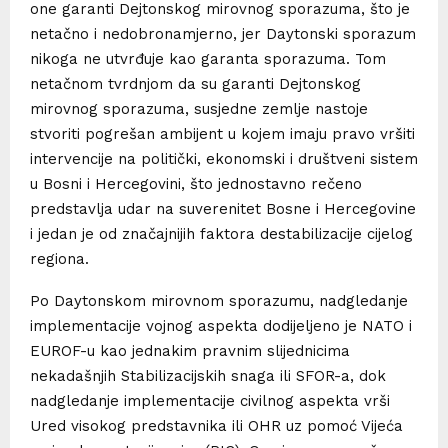
one garanti Dejtonskog mirovnog sporazuma, što je
netačno i nedobronamjerno, jer Daytonski sporazum
nikoga ne utvrđuje kao garanta sporazuma. Tom
netačnom tvrdnjom da su garanti Dejtonskog
mirovnog sporazuma, susjedne zemlje nastoje
stvoriti pogrešan ambijent u kojem imaju pravo vršiti
intervencije na politički, ekonomski i društveni sistem
u Bosni i Hercegovini, što jednostavno rečeno
predstavlja udar na suverenitet Bosne i Hercegovine
i jedan je od značajnijih faktora destabilizacije cijelog
regiona.
Po Daytonskom mirovnom sporazumu, nadgledanje
implementacije vojnog aspekta dodijeljeno je NATO i
EUROF-u kao jednakim pravnim slijednicima
nekadašnjih Stabilizacijskih snaga ili SFOR-a, dok
nadgledanje implementacije civilnog aspekta vrši
Ured visokog predstavnika ili OHR uz pomoć Vijeća