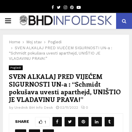
Facebook
Twitter
Instagram
Pinterest
Youtube
PRIMARY
MENU
Home
Moj stav
Pogledi
SVEN ALKALAJ PRED VIJEĆEM SIGURNOSTI UN-a :
“Schmidt pokušava uvesti aparthejd, UNIŠTIO JE
VLADAVINU PRAVA!”
Pogledi
SVEN ALKALAJ PRED VIJEĆEM
SIGURNOSTI UN-a : “Schmidt
pokušava uvesti aparthejd, UNIŠTIO
JE VLADAVINU PRAVA!”
by
Urednik BiH Info Desk
02/11/2022
0
SHARE
1