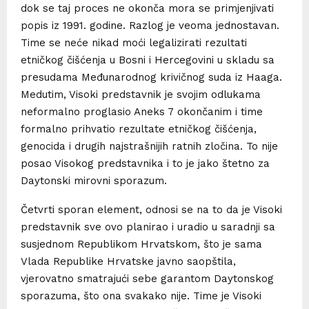
dok se taj proces ne okonča mora se primjenjivati
popis iz 1991. godine. Razlog je veoma jednostavan.
Time se neće nikad moći legalizirati rezultati
etničkog čišćenja u Bosni i Hercegovini u skladu sa
presudama Međunarodnog krivičnog suda iz Haaga.
Medutim, Visoki predstavnik je svojim odlukama
neformalno proglasio Aneks 7 okončanim i time
formalno prihvatio rezultate etničkog čišćenja,
genocida i drugih najstrašnijih ratnih zločina. To nije
posao Visokog predstavnika i to je jako štetno za
Daytonski mirovni sporazum.
Četvrti sporan element, odnosi se na to da je Visoki
predstavnik sve ovo planirao i uradio u saradnji sa
susjednom Republikom Hrvatskom, što je sama
Vlada Republike Hrvatske javno saopštila,
vjerovatno smatrajući sebe garantom Daytonskog
sporazuma, što ona svakako nije. Time je Visoki