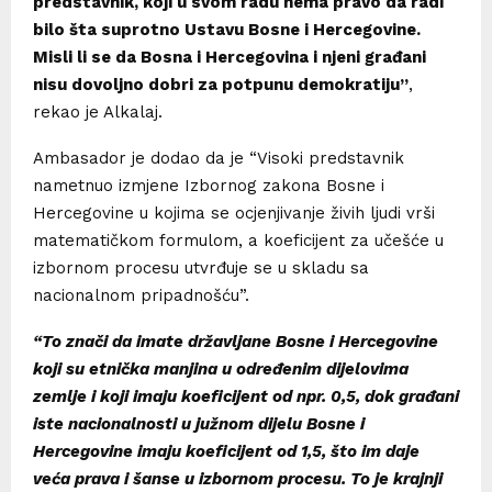
predstavnik, koji u svom radu nema pravo da radi
bilo šta suprotno Ustavu Bosne i Hercegovine.
Misli li se da Bosna i Hercegovina i njeni građani
nisu dovoljno dobri za potpunu demokratiju”
,
rekao je Alkalaj.
Ambasador je dodao da je “Visoki predstavnik
nametnuo izmjene Izbornog zakona Bosne i
Hercegovine u kojima se ocjenjivanje živih ljudi vrši
matematičkom formulom, a koeficijent za učešće u
izbornom procesu utvrđuje se u skladu sa
nacionalnom pripadnošću”.
“To znači da imate državljane Bosne i Hercegovine
koji su etnička manjina u određenim dijelovima
zemlje i koji imaju koeficijent od npr. 0,5, dok građani
iste nacionalnosti u južnom dijelu Bosne i
Hercegovine imaju koeficijent od 1,5, što im daje
veća prava i šanse u izbornom procesu. To je krajnji