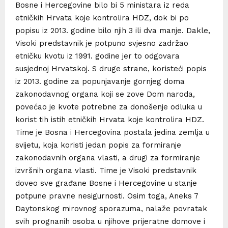
Bosne i Hercegovine bilo bi 5 ministara iz reda
etničkih Hrvata koje kontrolira HDZ, dok bi po
popisu iz 2013. godine bilo njih 3 ili dva manje. Dakle,
Visoki predstavnik je potpuno svjesno zadržao
etničku kvotu iz 1991. godine jer to odgovara
susjednoj Hrvatskoj. S druge strane, koristeći popis
iz 2013. godine za popunjavanje gornjeg doma
zakonodavnog organa koji se zove Dom naroda,
povećao je kvote potrebne za donošenje odluka u
korist tih istih etničkih Hrvata koje kontrolira HDZ.
Time je Bosna i Hercegovina postala jedina zemlja u
svijetu, koja koristi jedan popis za formiranje
zakonodavnih organa vlasti, a drugi za formiranje
izvršnih organa vlasti. Time je Visoki predstavnik
doveo sve građane Bosne i Hercegovine u stanje
potpune pravne nesigurnosti. Osim toga, Aneks 7
Daytonskog mirovnog sporazuma, nalaže povratak
svih prognanih osoba u njihove prijeratne domove i