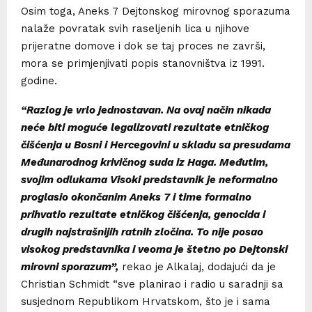
Osim toga, Aneks 7 Dejtonskog mirovnog sporazuma
nalaže povratak svih raseljenih lica u njihove
prijeratne domove i dok se taj proces ne završi,
mora se primjenjivati ​​popis stanovništva iz 1991.
godine.
“Razlog je vrlo jednostavan. Na ovaj način nikada
neće biti moguće legalizovati rezultate etničkog
čišćenja u Bosni i Hercegovini u skladu sa presudama
Međunarodnog krivičnog suda iz Haga. Međutim,
svojim odlukama Visoki predstavnik je neformalno
proglasio okončanim Aneks 7 i time formalno
prihvatio rezultate etničkog čišćenja, genocida i
drugih najstrašnijih ratnih zločina. To nije posao
visokog predstavnika i veoma je štetno po Dejtonski
mirovni sporazum”,
rekao je Alkalaj, dodajući da je
Christian Schmidt “sve planirao i radio u saradnji sa
susjednom Republikom Hrvatskom, što je i sama