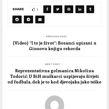
SHARE
1
PREVIOUS POST
(Video) “I to je život”: Bosanci upisani u
Ginsovu knjigu rekorda
NEXT POST
Reprezentativna golmanica Nikolina
Todorić: U BiH muškarci uspijevaju živjeti
od fudbala, dok je to kod djevojaka jako teško