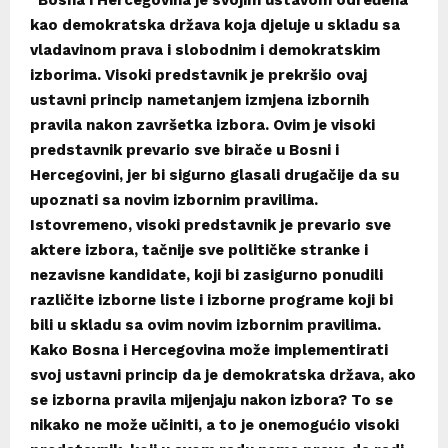
“Bosna i Hercegovina je svojim ustavom određena
kao demokratska država koja djeluje u skladu sa
vladavinom prava i slobodnim i demokratskim
izborima. Visoki predstavnik je prekršio ovaj
ustavni princip nametanjem izmjena izbornih
pravila nakon završetka izbora. Ovim je visoki
predstavnik prevario sve birače u Bosni i
Hercegovini, jer bi sigurno glasali drugačije da su
upoznati sa novim izbornim pravilima.
Istovremeno, visoki predstavnik je prevario sve
aktere izbora, tačnije sve političke stranke i
nezavisne kandidate, koji bi zasigurno ponudili
različite izborne liste i izborne programe koji bi
bili u skladu sa ovim novim izbornim pravilima.
Kako Bosna i Hercegovina može implementirati
svoj ustavni princip da je demokratska država, ako
se izborna pravila mijenjaju nakon izbora? To se
nikako ne može učiniti, a to je onemogućio visoki