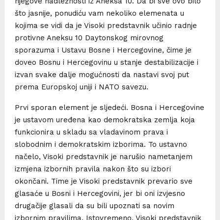
njegove nadležnosti iz Aneksa 10. Da bi sve ovo bilo
što jasnije, ponudiću vam nekoliko elemenata u
kojima se vidi da je Visoki predstavnik učinio radnje
protivne Aneksu 10 Daytonskog mirovnog
sporazuma i Ustavu Bosne i Hercegovine, čime je
doveo Bosnu i Hercegovinu u stanje destabilizacije i
izvan svake dalje mogućnosti da nastavi svoj put
prema Europskoj uniji i NATO savezu.
Prvi sporan element je sljedeći. Bosna i Hercegovine
je ustavom uređena kao demokratska zemlja koja
funkcionira u skladu sa vladavinom prava i
slobodnim i demokratskim izborima. To ustavno
načelo, Visoki predstavnik je narušio nametanjem
izmjena izbornih pravila nakon što su izbori
okončani. Time je Visoki predstavnik prevario sve
glasaće u Bosni i Hercegovini, jer bi oni izvjesno
drugačije glasali da su bili upoznati sa novim
izbornim pravilima. Istovremeno, Visoki predstavnik