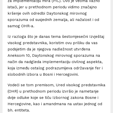
za implementaciju mira (PIC). Ovo je veoma važno
istaći, jer u prethodnom periodu vidimo značajno
kršenje ovih odredbi Daytonskog mirovnog
sporazuma od susjednih zemalja, ali nažalost i od
samog OHR-a.
Iz razloga što je danas tema šestomjesečni Izvještaj
visokog predstavnika, koristim ovu priliku da vas
podsjetim da je njegova nadležnost utvrđena
Aneksom 10, Daytonskog mirovnog sporazuma na
način da nadgleda implementaciju civilnog aspekta,
koja između ostalog podrazumijeva održavanje fer i
slobodnih izbora u Bosni i Hercegovini.
Vodeći se tom premisom, Ured visokog predstavnika
(OHR) u prethodnom periodu izvršio je nametanje
dvije odluke koje se tiču Izbornog zakona Bosne i
Hercegovine, kao i amandmana na ustav jednog od
bh. entiteta.