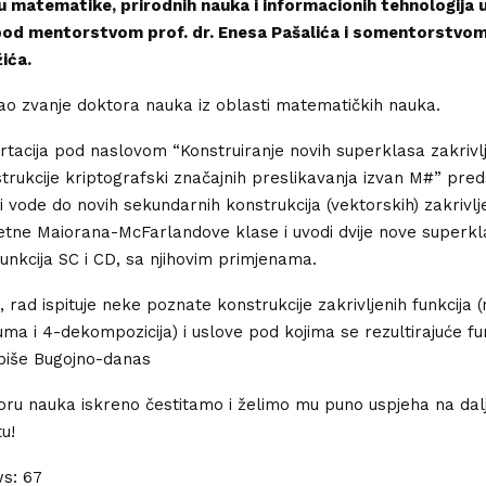
u matematike, prirodnih nauka i informacionih tehnologija 
 pod mentorstvom prof. dr. Enesa Pašalića i somentorstvom
ića.
ao zvanje doktora nauka iz oblasti matematičkih nauka.
rtacija pod naslovom “Konstruiranje novih superklasa zakrivlj
nstrukcije kriptografski značajnih preslikavanja izvan M#” pred
i vode do novih sekundarnih konstrukcija (vektorskih) zakrivlje
tne Maiorana-McFarlandove klase i uvodi dvije nove superkl
funkcija SC i CD, sa njihovim primjenama.
 rad ispituje neke poznate konstrukcije zakrivljenih funkcija (
uma i 4-dekompozicija) i uslove pod kojima se rezultirajuće fu
piše Bugojno-danas
ru nauka iskreno čestitamo i želimo mu puno uspjeha na dal
u!
ws:
67