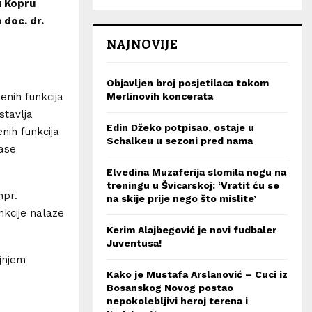
u Kopru
 doc. dr.
NAJNOVIJE
Objavljen broj posjetilaca tokom
Merlinovih koncerata
enih funkcija
stavlja
Edin Džeko potpisao, ostaje u
nih funkcija
Schalkeu u sezoni pred nama
ase
Elvedina Muzaferija slomila nogu na
treningu u Švicarskoj: ‘Vratit ću se
npr.
na skije prije nego što mislite’
nkcije nalaze
Kerim Alajbegović je novi fudbaler
Juventusa!
jnjem
Kako je Mustafa Arslanović – Cuci iz
Bosanskog Novog postao
nepokolebljivi heroj terena i