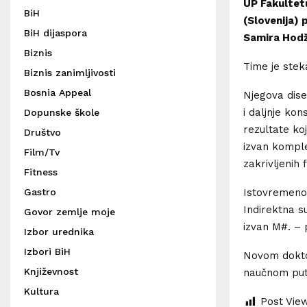
UP Fakultet
BiH
(Slovenija)
BiH dijaspora
Samira Hodž
Biznis
Time je stek
Biznis zanimljivosti
Bosnia Appeal
Njegova dise
i daljnje ko
Dopunske škole
rezultate koj
Društvo
izvan komple
Film/Tv
zakrivljenih 
Fitness
Gastro
Istovremeno,
Indirektna s
Govor zemlje moje
izvan M#. – 
Izbor urednika
Izbori BiH
Novom dokto
Književnost
naučnom put
Kultura
Post Vie