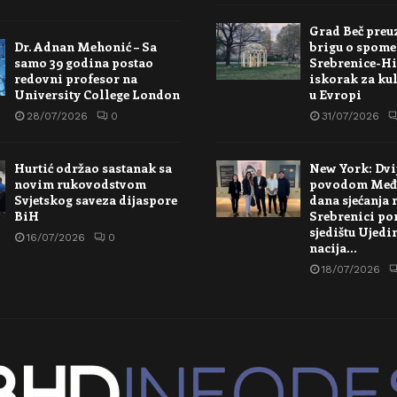
Grad Beč preu
Dr. Adnan Mehonić – Sa
brigu o spome
samo 39 godina postao
Srebrenice-Hi
redovni profesor na
iskorak za kul
University College London
u Evropi
28/07/2026
0
31/07/2026
Hurtić održao sastanak sa
New York: Dvi
novim rukovodstvom
povodom Međ
Svjetskog saveza dijaspore
dana sjećanja 
BiH
Srebrenici po
sjedištu Ujedi
16/07/2026
0
nacija…
18/07/2026