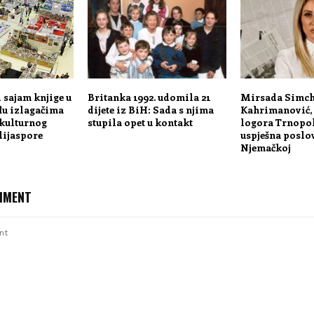
sajam knjige u
Britanka 1992. udomila 21
Mirsada Simch
đu izlagačima
dijete iz BiH: Sada s njima
Kahrimanović, 
 kulturnog
stupila opet u kontakt
logora Trnopolj
dijaspore
uspješna poslo
Njemačkoj
MMENT