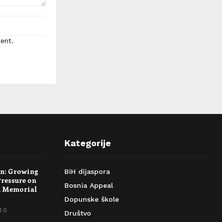
ent.
Kategorije
rn: Growing
BiH dijaspora
Pressure on
Bosnia Appeal
a Memorial
Dopunske škole
0
Društvo