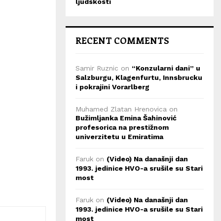
ljudskosti
RECENT COMMENTS
Samir Ruznic
on
“Konzularni dani” u
Salzburgu, Klagenfurtu, Innsbrucku
i pokrajini Vorarlberg
Muhamed Zlatan Hrenovica
on
Bužimljanka Emina Šahinović
profesorica na prestižnom
univerzitetu u Emiratima
Faruk
on
(Video) Na današnji dan
1993. jedinice HVO-a srušile su Stari
most
Faruk
on
(Video) Na današnji dan
1993. jedinice HVO-a srušile su Stari
most