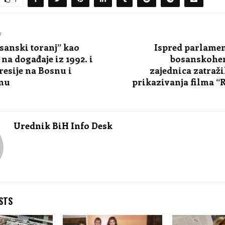
T
osanski toranj” kao
Ispred parlamen
na događaje iz 1992. i
bosanskohe
resije na Bosnu i
zajednica zatraž
nu
prikazivanja filma “
Urednik BiH Info Desk
STS