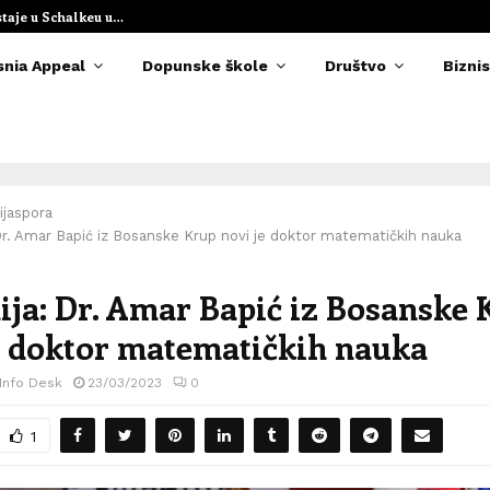
staje u Schalkeu u…
Elvedina Muzaf
snia Appeal
Dopunske škole
Društvo
Biznis
ijaspora
Dr. Amar Bapić iz Bosanske Krup novi je doktor matematičkih nauka
ija: Dr. Amar Bapić iz Bosanske
e doktor matematičkih nauka
 Info Desk
23/03/2023
0
1