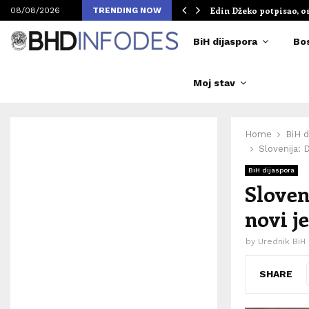
om Merlinovih koncerata
Edin Džeko potpisao, o
08/08/2026
TRENDING NOW
BiH dijaspora
Bo
Moj stav
Home
BiH d
Slovenija: 
BiH dijaspora
Sloven
novi j
by
Urednik BiH
SHARE