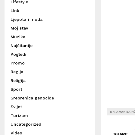
Lifestyle
Link
Ljepota i moda
Moj stav
Muzika
Najčitanije
Pogledi
Promo
Regija
Religija
Sport
Srebrenica genocide
Svijet
DR. AMAR BAPI
Turizam
Uncategorized
Video
SHARE