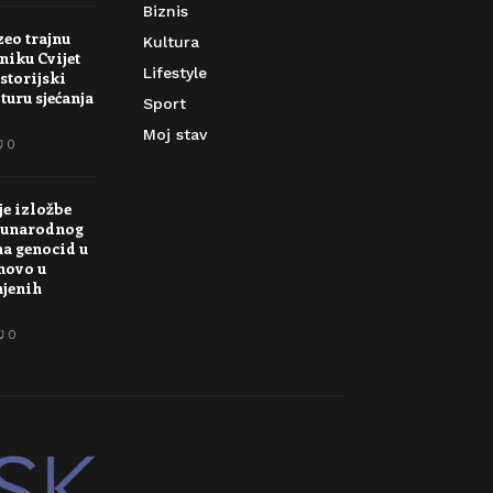
Biznis
zeo trajnu
Kultura
niku Cvijet
Lifestyle
storijski
turu sjećanja
Sport
Moj stav
0
je izložbe
unarodnog
na genocid u
novo u
njenih
0