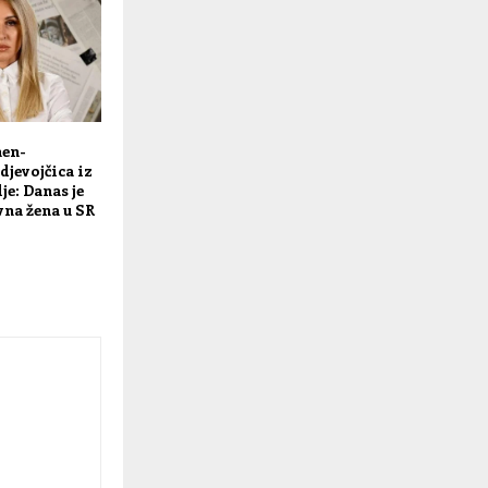
en-
djevojčica iz
e: Danas je
vna žena u SR