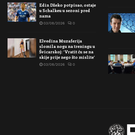
Edin Džeko potpisao, ostaje
u Schalkeu u sezoni pred
nama
03/08/2026
0
Elvedina Muzaferija
slomila nogu na treningu u
Švicarskoj: ‘Vratit ću se na
skije prije nego što mislite’
03/08/2026
0