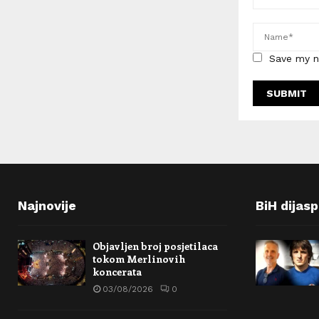
Save my n
Najnovije
BiH dijas
Objavljen broj posjetilaca
tokom Merlinovih
koncerata
03/08/2026
0