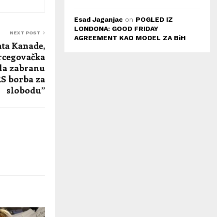
Esad Jaganjac
on
POGLED IZ
LONDONA: GOOD FRIDAY
NEXT POST
AGREEMENT KAO MODEL ZA BiH
ta Kanade,
rcegovačka
ila zabranu
RS borba za
slobodu”