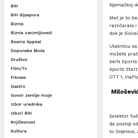
Njemačkoj do
BiH
BiH dijaspora
Meč je to be
Biznis
razočarala i
Biznis zanimljivosti
dok je Slova
Bosnia Appeal
Utakmicu sa 
Dopunske škole
možete prat
Društvo
beIN Sports
Film/Tv
Sports Star
OTT 1, ViaP
Fitness
Gastro
Miloševi
Govor zemlje moje
Izbor urednika
Izbori BiH
Selektor fud
Književnost
da postoji o
Kultura
to činjenice, 