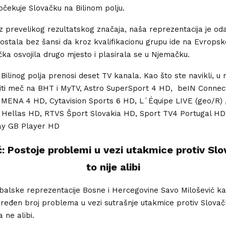
čekuje Slovačku na Bilinom polju.
z prevelikog rezultatskog značaja, naša reprezentacija je od
 ostala bez šansi da kroz kvalifikacionu grupu ide na Evrops
čka osvojila drugo mjesto i plasirala se u Njemačku.
Bilinog polja prenosi deset TV kanala. Kao što ste navikli, u n
iti meč na BHT i MyTV, Astro SuperSport 4 HD, beIN Conne
 MENA 4 HD, Cytavision Sports 6 HD, L´Équipe LIVE (geo/R) 
t Hellas HD, RTVS Šport Slovakia HD, Sport TV4 Portugal HD
lay GB Player HD
ć: Postoje problemi u vezi utakmice protiv Slov
to nije alibi
balske reprezentacije Bosne i Hercegovine Savo Milošević k
dređen broj problema u vezi sutrašnje utakmice protiv Slovač
a ne alibi.