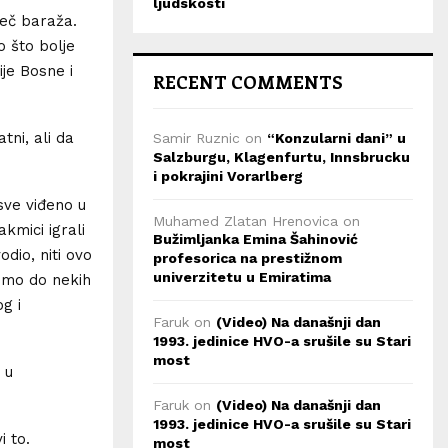
ljudskosti
meč baraža.
 što bolje
je Bosne i
RECENT COMMENTS
tni, ali da
Samir Ruznic
on
“Konzularni dani” u
Salzburgu, Klagenfurtu, Innsbrucku
i pokrajini Vorarlberg
sve viđeno u
Muhamed Zlatan Hrenovica
on
kmici igrali
Bužimljanka Emina Šahinović
dio, niti ovo
profesorica na prestižnom
univerzitetu u Emiratima
emo do nekih
g i
Faruk
on
(Video) Na današnji dan
1993. jedinice HVO-a srušile su Stari
most
 u
Faruk
on
(Video) Na današnji dan
1993. jedinice HVO-a srušile su Stari
i to.
most