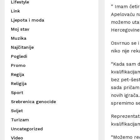
Lifestyle
” Imam četir
Link
Apelovaću n
Ljepota i moda
možemo utakm
Moj stav
Hercegovine
Muzika
Osvrnuo se i
Najčitanije
niko nije rek
Pogledi
“Kada sam do
Promo
kvalifikacij
Regija
bez pet-šest
Religija
sada pričam
Sport
novih igrača.
Srebrenica genocide
spremimo se 
Svijet
Reprezentati
Turizam
kvalifikacij
Uncategorized
“Možemo reći 
Video