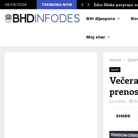
om Merlinovih koncerata
Edin Džeko potpisao, o
08/08/2026
TRENDING NOW
BiH dijaspora
Bo
Moj stav
Home
Spor
Sport
Večera
prenos
by
Editor
19
SHARE