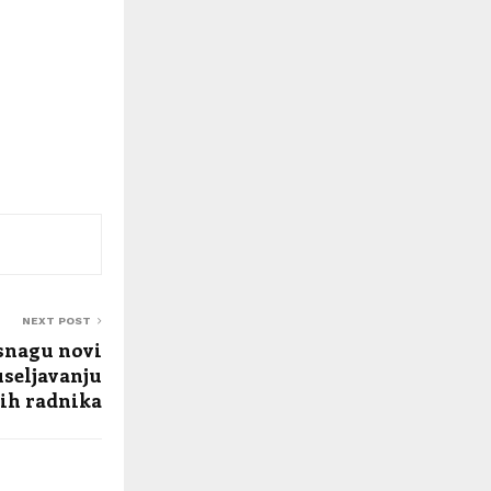
NEXT POST
snagu novi
useljavanju
nih radnika