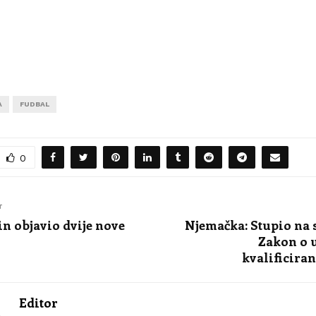
A
FUDBAL
0
T
n objavio dvije nove
Njemačka: Stupio na 
Zakon o 
kvalificira
Editor