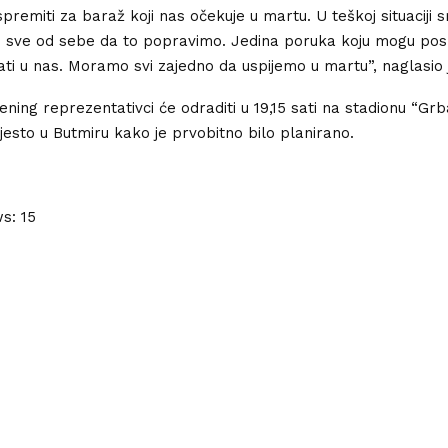
remiti za baraž koji nas očekuje u martu. U teškoj situaciji 
sve od sebe da to popravimo. Jedina poruka koju mogu posl
ati u nas. Moramo svi zajedno da uspijemo u martu”, naglasio 
ening reprezentativci će odraditi u 19,15 sati na stadionu “Grb
jesto u Butmiru kako je prvobitno bilo planirano.
ws:
15