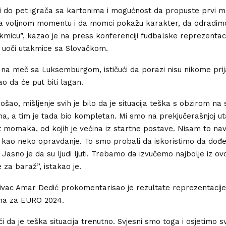
i do pet igrača sa kartonima i mogućnost da propuste prvi 
a voljnom momentu i da momci pokažu karakter, da odradimo
icu”, kazao je na press konferenciji fudbalske reprezentaci
 uoči utakmice sa Slovačkom.
 na meč sa Luksemburgom, ističući da porazi nisu nikome prija
ao da će put biti lagan.
šao, mišljenje svih je bilo da je situacija teška s obzirom na 
ama, a tim je tada bio kompletan. Mi smo na prekjučerašnjoj uta
 momaka, od kojih je većina iz startne postave. Nisam to navo
 kao neko opravdanje. To smo probali da iskoristimo da dođ
 Jasno je da su ljudi ljuti. Trebamo da izvučemo najbolje iz ovo
za baraž”, istakao je.
vac Amar Dedić prokomentarisao je rezultate reprezentacije
ama za EURO 2024.
da je teška situacija trenutno. Svjesni smo toga i osjetimo sv