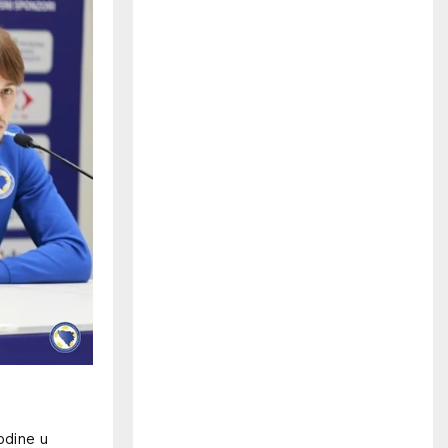
H
odine u