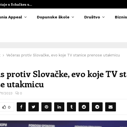
staje u Schalkeu u…
Elvedina Muzaf
snia Appeal
Dopunske škole
Društvo
Biznis
t
Večeras protiv Slovačke, evo koje TV stanice prenose utakmicu
s protiv Slovačke, evo koje TV s
e utakmicu
/11/2023
0
0