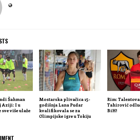
STS
andi Šahman
Mostarska plivačica 15-
Rim: Talentov
 Aziji: I u
godišnja Lana Pudar
Tahirović odluč
 sve više ulaže
kvalifikovala se za
BiH!
Olimpijske igre u Tokiju
MMENT