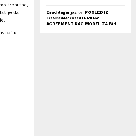
smo trenutno,
Esad Jaganjac
on
POGLED IZ
ati je da
LONDONA: GOOD FRIDAY
je.
AGREEMENT KAO MODEL ZA BiH
avica” u