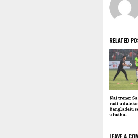
RELATED PO
Naš trener S
radi u dalekoj
Bangladešu se
u fudbal
LEAVE A CO