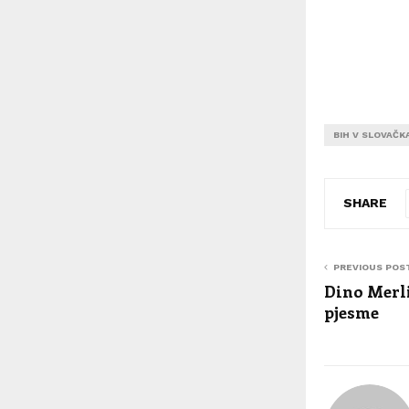
BIH V SLOVAČK
SHARE
PREVIOUS POS
Dino Merli
pjesme