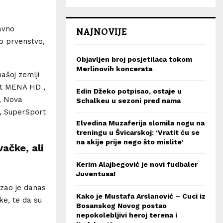
avno
NAJNOVIJE
ko prvenstvo,
Objavljen broj posjetilaca tokom
Merlinovih koncerata
ašoj zemlji
ct MENA HD ,
Edin Džeko potpisao, ostaje u
, Nova
Schalkeu u sezoni pred nama
, SuperSport
Elvedina Muzaferija slomila nogu na
treningu u Švicarskoj: ‘Vratit ću se
na skije prije nego što mislite’
ačke, ali
Kerim Alajbegović je novi fudbaler
Juventusa!
azao je danas
Kako je Mustafa Arslanović – Cuci iz
ke, te da su
Bosanskog Novog postao
nepokolebljivi heroj terena i