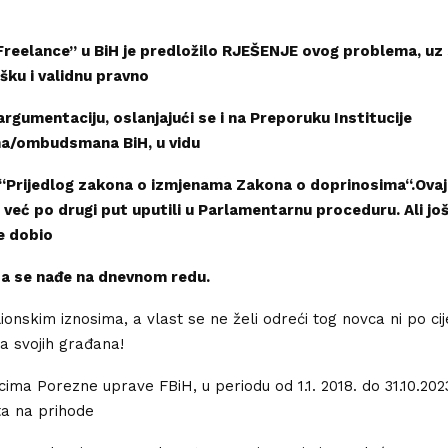
Freelance” u BiH je predložilo RJEŠENJE ovog problema, uz
šku i validnu pravno
rgumentaciju, oslanjajući se i na Preporuku Institucije
/ombudsmana BiH, u vidu
“
Prijedlog zakona o izmjenama Zakona o doprinosima
“.Ova
eć po drugi put uputili u Parlamentarnu proceduru. Ali još
je dobio
da se nađe na dnevnom redu.
lionskim iznosima, a vlast se ne želi odreći tog novca ni po ci
va svojih građana!
ma Porezne uprave FBiH, u periodu od 1.1. 2018. do 31.10.202
ta na prihode