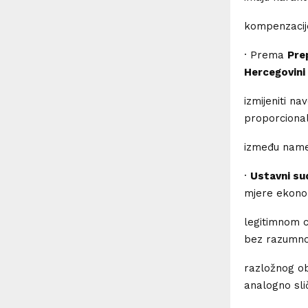
kompenzacije
· Prema
Pre
Hercegovini
izmijeniti n
proporcionaln
između namet
·
Ustavni su
mjere ekono
legitimnom c
bez razumno
razložnog ob
analogno sli