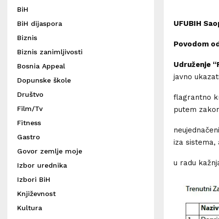
BiH
UFUBIH Saop
BiH dijaspora
Biznis
Povodom odb
Biznis zanimljivosti
Udruženje “
Bosnia Appeal
javno ukazat
Dopunske škole
Društvo
flagrantno k
Film/Tv
putem zakona
Fitness
neujednačeni
Gastro
iza sistema,
Govor zemlje moje
u radu kažnj
Izbor urednika
Izbori BiH
Književnost
Kultura