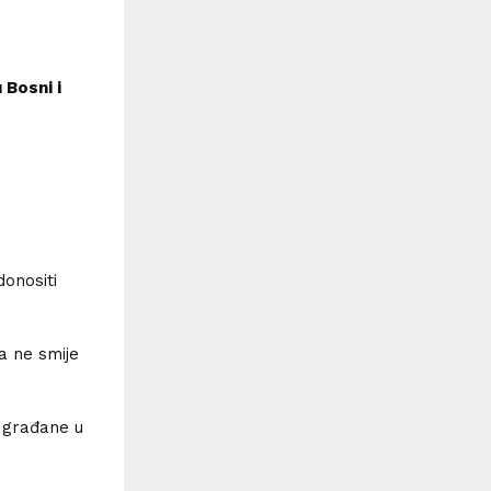
Bosni i
onositi
a ne smije
i građane u