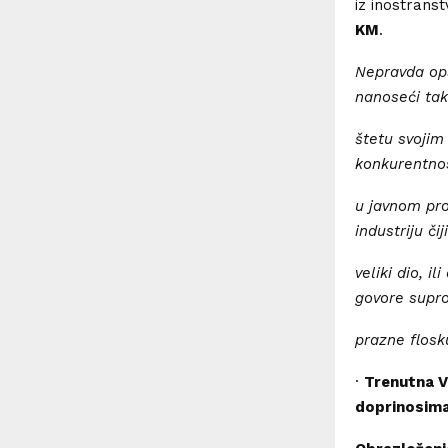
iz inostrans
KM
.
Nepravda ops
nanoseći tak
štetu svojim
konkurentnos
u javnom pro
industriju či
veliki dio, i
govore supro
prazne flosk
·
Trenutna V
doprinosima