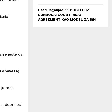
Esad Jaganjac
on
POGLED IZ
LONDONA: GOOD FRIDAY
snici
AGREEMENT KAO MODEL ZA BiH
anje jeste da
 i obaveza
).
uju radi
le, doprinosi