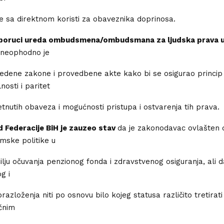
 sa direktnom koristi za obaveznika doprinosa.
poruci ureda ombudsmena/ombudsmana za ljudska prava u 
neophodno je
avedene zakone i provedbene akte kako bi se osigurao princip
osti i paritet
nutih obaveza i mogućnosti pristupa i ostvarenja tih prava.
d Federacije BiH je zauzeo stav
da je zakonodavac ovlašten d
mske politike u
ilju očuvanja penzionog fonda i zdravstvenog osiguranja, ali d
g i
razloženja niti po osnovu bilo kojeg statusa različito tretirat
čnim