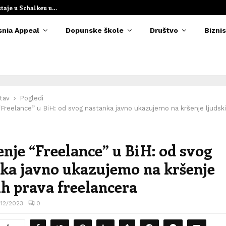
staje u Schalkeu u…
Elvedina Muzaf
snia Appeal
Dopunske škole
Društvo
Biznis
tav
Pogledi
Freelance” u BiH: od svog nastanka javno ukazujemo na kršenje ljudsk
nje “Freelance” u BiH: od svog
ka javno ukazujemo na kršenje
ih prava freelancera
/12/2023
0