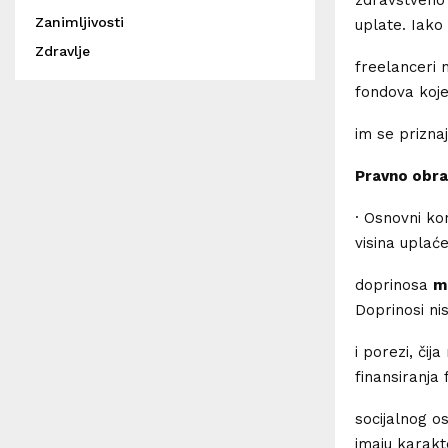
Zanimljivosti
uplate. Iako 
Zdravlje
freelanceri 
fondova koje
im se prizna
Pravno obra
· Osnovni kon
visina uplać
doprinosa
m
Doprinosi nis
i porezi, čij
finansiranja
socijalnog os
imaju karakt