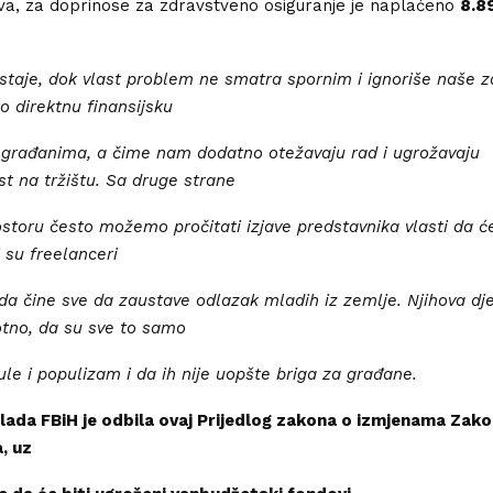
tva, za doprinose za zdravstveno osiguranje je naplaćeno
8.8
taje, dok vlast problem ne smatra spornim i ignoriše naše z
o direktnu finansijsku
 građanima, a čime nam dodatno otežavaju rad i ugrožavaju
t na tržištu. Sa druge strane
storu često možemo pročitati izjave predstavnika vlasti da će
ji su freelanceri
li da čine sve da zaustave odlazak mladih iz zemlje. Njihova dj
tno, da su sve to samo
ule i populizam i da ih nije uopšte briga za građane.
lada FBiH je odbila ovaj Prijedlog zakona o izmjenama Zako
, uz