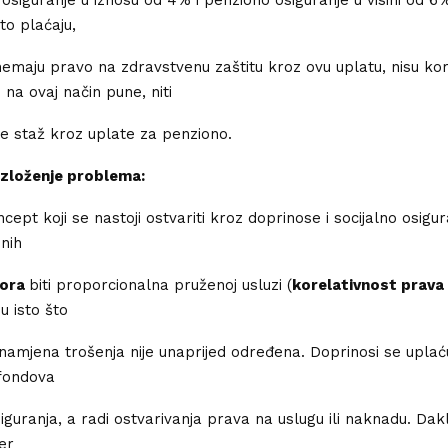
to plaćaju,
nemaju pravo na zdravstvenu zaštitu kroz ovu uplatu, nisu kori
 na ovaj način pune, niti
je staž kroz uplate za penziono.
zloženje problema:
cept koji se nastoji ostvariti kroz doprinose i socijalno osigur
enih
ora
biti proporcionalna pruženoj usluzi (
korelativnost prava
u isto što
a namjena trošenja nije unaprijed određena. Doprinosi se uplać
 fondova
iguranja, a radi ostvarivanja prava na uslugu ili naknadu. Dak
er