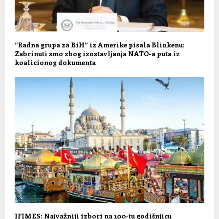
“Radna grupa za BiH” iz Amerike pisala Blinkenu:
Zabrinuti smo zbog izostavljanja NATO-a puta iz
koalicionog dokumenta
IFIMES: Najvažniji izbori na 100-tu godišnjicu