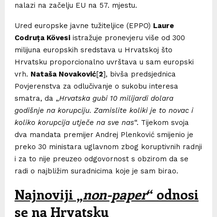
nalazi na začelju EU na 57. mjestu.
Ured europske javne tužiteljice (EPPO)
Laure
Codruța Kövesi
istražuje pronevjeru više od 300
milijuna europskih sredstava u Hrvatskoj što
Hrvatsku proporcionalno uvrštava u sam europski
vrh.
Nataša Novaković
[
2
], bivša predsjednica
Povjerenstva za odlučivanje o sukobu interesa
smatra, da „
Hrvatska gubi 10 milijardi dolara
godišnje na korupciju. Zamislite koliki je to novac i
koliko korupcija utječe na sve nas
“. Tijekom svoja
dva mandata premijer Andrej Plenković smijenio je
preko 30 ministara uglavnom zbog koruptivnih radnji
i za to nije preuzeo odgovornost s obzirom da se
radi o najbližim suradnicima koje je sam birao.
Najnoviji „
non-paper
“ odnosi
se na Hrvatsku