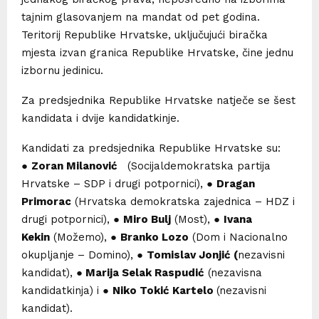
tajnim glasovanjem na mandat od pet godina.
Teritorij Republike Hrvatske, uključujući biračka
mjesta izvan granica Republike Hrvatske, čine jednu
izbornu jedinicu.
Za predsjednika Republike Hrvatske natječe se šest
kandidata i dvije kandidatkinje.
Kandidati za predsjednika Republike Hrvatske su:
●
Zoran Milanović
(Socijaldemokratska partija
Hrvatske – SDP i drugi potpornici), ●
Dragan
Primorac
(Hrvatska demokratska zajednica – HDZ i
drugi potpornici), ●
Miro Bulj
(Most), ●
Ivana
Kekin
(Možemo), ●
Branko Lozo
(Dom i Nacionalno
okupljanje – Domino), ●
Tomislav Jonjić (
nezavisni
kandidat), ●
Marija Selak Raspudić
(nezavisna
kandidatkinja) i ●
Niko Tokić Kartelo
(nezavisni
kandidat).