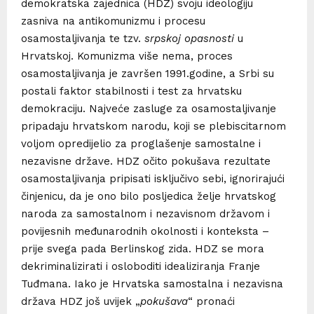
demokratska zajednica (HDZ) svoju ideologiju
zasniva na antikomunizmu i procesu
osamostaljivanja te tzv.
srpskoj opasnosti
u
Hrvatskoj. Komunizma više nema, proces
osamostaljivanja je završen 1991.godine, a Srbi su
postali faktor stabilnosti i test za hrvatsku
demokraciju. Najveće zasluge za osamostaljivanje
pripadaju hrvatskom narodu, koji se plebiscitarnom
voljom opredijelio za proglašenje samostalne i
nezavisne države. HDZ očito pokušava rezultate
osamostaljivanja pripisati isključivo sebi, ignorirajući
činjenicu, da je ono bilo posljedica želje hrvatskog
naroda za samostalnom i nezavisnom državom i
povijesnih međunarodnih okolnosti i konteksta –
prije svega pada Berlinskog zida. HDZ se mora
dekriminalizirati i osloboditi idealiziranja Franje
Tuđmana. Iako je Hrvatska samostalna i nezavisna
država HDZ još uvijek „
pokušava
“ pronaći