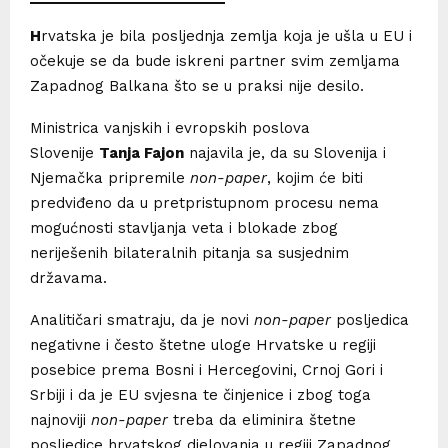
H
rvatska je bila posljednja zemlja koja je ušla u EU i
očekuje se da bude iskreni partner svim zemljama
Zapadnog Balkana što se u praksi nije desilo.
Ministrica vanjskih i evropskih poslova
Slovenije
Tanja Fajon
najavila je, da su Slovenija i
Njemačka pripremile
non-paper
, kojim će biti
predviđeno da u pretpristupnom procesu nema
mogućnosti stavljanja veta i blokade zbog
neriješenih bilateralnih pitanja sa susjednim
državama.
Analitičari smatraju, da je novi
non-paper
posljedica
negativne i često štetne uloge Hrvatske u regiji
posebice prema Bosni i Hercegovini, Crnoj Gori i
Srbiji i da je EU svjesna te činjenice i zbog toga
najnoviji
non-paper
treba da eliminira štetne
posljedice hrvatskog djelovanja u regiji Zapadnog