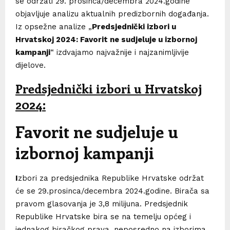
se održati 29. prosinca/decembra 2024.godine
objavljuje analizu aktualnih predizbornih događanja.
Iz opsežne analize „
Predsjednički izbori u
Hrvatskoj 2024: Favorit ne sudjeluje u izbornoj
kampanji
“ izdvajamo najvažnije i najzanimljivije
dijelove.
Predsjednički izbori u Hrvatskoj
2024:
Favorit ne sudjeluje u
izbornoj kampanji
I
zbori za predsjednika Republike Hrvatske održat
će se 29.prosinca/decembra 2024.godine. Birača sa
pravom glasovanja je 3,8 milijuna. Predsjednik
Republike Hrvatske bira se na temelju općeg i
jednakog biračkog prava, neposredno na izborima