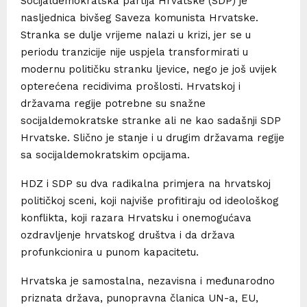
Socijaldemokratska partija Hrvatske (SDP) je
nasljednica bivšeg Saveza komunista Hrvatske.
Stranka se dulje vrijeme nalazi u krizi, jer se u
periodu tranzicije nije uspjela transformirati u
modernu političku stranku ljevice, nego je još uvijek
opterećena recidivima prošlosti. Hrvatskoj i
državama regije potrebne su snažne
socijaldemokratske stranke ali ne kao sadašnji SDP
Hrvatske. Slično je stanje i u drugim državama regije
sa socijaldemokratskim opcijama.
HDZ i SDP su dva radikalna primjera na hrvatskoj
političkoj sceni, koji najviše profitiraju od ideološkog
konflikta, koji razara Hrvatsku i onemogućava
ozdravljenje hrvatskog društva i da država
profunkcionira u punom kapacitetu.
Hrvatska je samostalna, nezavisna i međunarodno
priznata država, punopravna članica UN-a, EU,