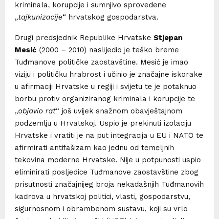
kriminala, korupcije i sumnjivo sprovedene
„
tajkunizacije
“ hrvatskog gospodarstva.
Drugi predsjednik Republike Hrvatske
Stjepan
Mesić
(2000 – 2010) naslijedio je teško breme
Tuđmanove političke zaostavštine. Mesić je imao
viziju i političku hrabrost i učinio je značajne iskorake
u afirmaciji Hrvatske u regiji i svijetu te je potaknuo
borbu protiv organiziranog kriminala i korupcije te
„
objavio rat
“ još uvijek snažnom obavještajnom
podzemlju u Hrvatskoj. Uspio je prekinuti izolaciju
Hrvatske i vratiti je na put integracija u EU i NATO te
afirmirati antifašizam kao jednu od temeljnih
tekovina moderne Hrvatske. Nije u potpunosti uspio
eliminirati posljedice Tuđmanove zaostavštine zbog
prisutnosti značajnijeg broja nekadašnjih Tuđmanovih
kadrova u hrvatskoj politici, vlasti, gospodarstvu,
sigurnosnom i obrambenom sustavu, koji su vrlo