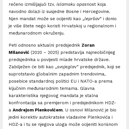
rečeno izmišljajući tzv.
islamsku opas
nost koja
navodno dolazi iz susjedne Bosne i Hercegovine.
Njen mandat može se ocijeniti kao „
lepršav
“ i donio
je više štete nego koristi Hrvatskoj u regionalnom i
međunarodnom okruženju.
Peti odnosno aktualni predsjednik
Zoran
Milanović
(2020 – 2025) predstavlja najneobičnijeg
predsjednika u povijesti mlade hrvatske države.
Zabilježen će biti kao „
svojegla
v“ predsjednik, koji se
suprotstavio globalnim zapadnim trendovima,
posebice standardnoj politici EU i NATO-a prema
ključnim međunarodnim temama. Glavna
karakteristika njegovog mandata je stalna
konfrontacija sa premijerom i predsjednikom HDZ-
a
Andrejom Plenkovićem
. U osnovi Milanović je bio
jedini korektiv autokratske vladavine Plenkovića i
HDZ-a i tu se njegova uloga može ocijeniti korisnom