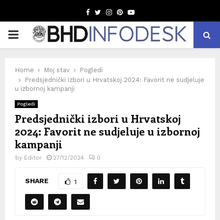
Facebook
Twitter
Instagram
Pinterest
Youtube
PRIMARY
MENU
Home
Moj stav
Pogledi
Predsjednički izbori u Hrvatskoj 2024: Favorit ne sudjeluje
u izbornoj kampanji
Pogledi
Predsjednički izbori u Hrvatskoj
2024: Favorit ne sudjeluje u izbornoj
kampanji
by
Editor
27/12/2024
0
SHARE
1