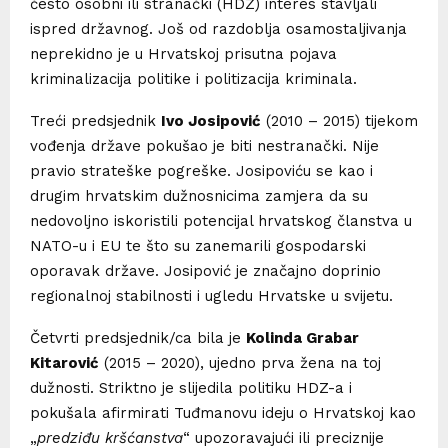
često osobni ili stranački (HDZ) interes stavljali
ispred državnog. Još od razdoblja osamostaljivanja
neprekidno je u Hrvatskoj prisutna pojava
kriminalizacija politike i politizacija kriminala.
Treći predsjednik
Ivo Josipović
(2010 – 2015) tijekom
vođenja države pokušao je biti nestranački. Nije
pravio strateške pogreške. Josipoviću se kao i
drugim hrvatskim dužnosnicima zamjera da su
nedovoljno iskoristili potencijal hrvatskog članstva u
NATO-u i EU te što su zanemarili gospodarski
oporavak države. Josipović je značajno doprinio
regionalnoj stabilnosti i ugledu Hrvatske u svijetu.
Četvrti predsjednik/ca bila je
Kolinda Grabar
Kitarović
(2015 – 2020), ujedno prva žena na toj
dužnosti. Striktno je slijedila politiku HDZ-a i
pokušala afirmirati Tuđmanovu ideju o Hrvatskoj kao
„
predziđu kršćanstva
“ upozoravajući ili preciznije