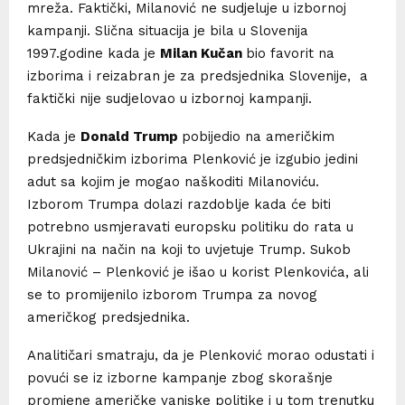
mreža. Faktički, Milanović ne sudjeluje u izbornoj
kampanji. Slična situacija je bila u Slovenija
1997.godine kada je
Milan Kučan
bio favorit na
izborima i reizabran je za predsjednika Slovenije, a
faktički nije sudjelovao u izbornoj kampanji.
Kada je
Donald Trump
pobijedio na američkim
predsjedničkim izborima Plenković je izgubio jedini
adut sa kojim je mogao naškoditi Milanoviću.
Izborom Trumpa dolazi razdoblje kada će biti
potrebno usmjeravati europsku politiku do rata u
Ukrajini na način na koji to uvjetuje Trump. Sukob
Milanović – Plenković je išao u korist Plenkovića, ali
se to promijenilo izborom Trumpa za novog
američkog predsjednika.
Analitičari smatraju, da je Plenković morao odustati i
povući se iz izborne kampanje zbog skorašnje
promjene američke vanjske politike i u tom trenutku