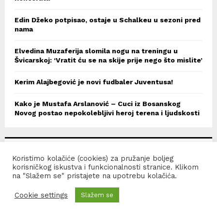
Edin Džeko potpisao, ostaje u Schalkeu u sezoni pred
nama
Elvedina Muzaferija slomila nogu na treningu u
Švicarskoj: ‘Vratit ću se na skije prije nego što mislite’
Kerim Alajbegović je novi fudbaler Juventusa!
Kako je Mustafa Arslanović – Cuci iz Bosanskog
Novog postao nepokolebljivi heroj terena i ljudskosti
RECENT COMMENTS
Koristimo kolačiće (cookies) za pružanje boljeg
korisničkog iskustva i funkcionalnosti stranice. Klikom
na "Slažem se" pristajete na upotrebu kolačića.
Samir Ruznic
on
“Konzularni dani” u Salzburgu,
Klagenfurtu, Innsbrucku i pokrajini Vorarlberg
Cookie settings
Slažem se
Muhamed Zlatan Hrenovica
on
Bužimljanka Emina