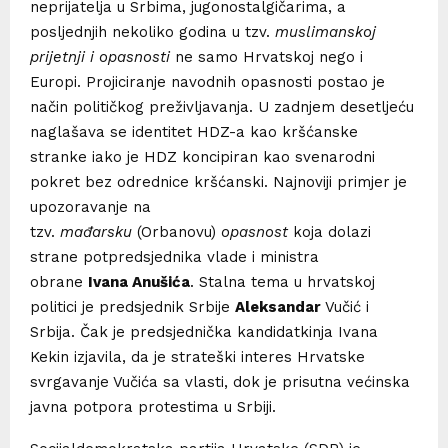
neprijatelja u Srbima, jugonostalgičarima, a
posljednjih nekoliko godina u tzv.
muslimanskoj
prijetnji i opasnosti
ne samo Hrvatskoj nego i
Europi. Projiciranje navodnih opasnosti postao je
način političkog preživljavanja. U zadnjem desetljeću
naglašava se identitet HDZ-a kao kršćanske
stranke iako je HDZ koncipiran kao svenarodni
pokret bez odrednice kršćanski. Najnoviji primjer je
upozoravanje na
tzv.
mađarsku
(Orbanovu)
opasnost
koja dolazi
strane potpredsjednika vlade i ministra
obrane
Ivana Anušića
. Stalna tema u hrvatskoj
politici je predsjednik Srbije
Aleksandar
Vučić i
Srbija. Čak je predsjednička kandidatkinja Ivana
Kekin izjavila, da je strateški interes Hrvatske
svrgavanje Vučića sa vlasti, dok je prisutna većinska
javna potpora protestima u Srbiji.