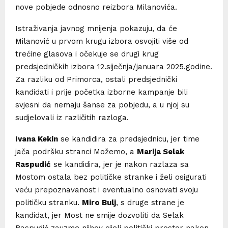
nove pobjede odnosno reizbora Milanovića.
Istraživanja javnog mnijenja pokazuju, da će
Milanović u prvom krugu izbora osvojiti više od
trećine glasova i očekuje se drugi krug
predsjedničkih izbora 12.siječnja/januara 2025.godine.
Za razliku od Primorca, ostali predsjednički
kandidati i prije početka izborne kampanje bili
svjesni da nemaju šanse za pobjedu, a u njoj su
sudjelovali iz različitih razloga.
Ivana Kekin
se kandidira za predsjednicu, jer time
jača podršku stranci Možemo, a
Marija Selak
Raspudić
se kandidira, jer je nakon razlaza sa
Mostom ostala bez političke stranke i želi osigurati
veću prepoznavanost i eventualno osnovati svoju
političku stranku.
Miro Bulj
, s druge strane je
kandidat, jer Most ne smije dozvoliti da Selak
Raspudić zauzme njihov cijeli politički prostor nakon