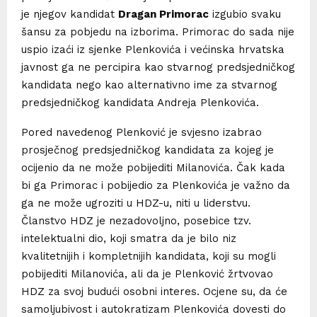
je njegov kandidat
Dragan Primorac
izgubio svaku
šansu za pobjedu na izborima. Primorac do sada nije
uspio izaći iz sjenke Plenkovića i većinska hrvatska
javnost ga ne percipira kao stvarnog predsjedničkog
kandidata nego kao alternativno ime za stvarnog
predsjedničkog kandidata Andreja Plenkovića.
Pored navedenog Plenković je svjesno izabrao
prosječnog predsjedničkog kandidata za kojeg je
ocijenio da ne može pobijediti Milanovića. Čak kada
bi ga Primorac i pobijedio za Plenkovića je važno da
ga ne može ugroziti u HDZ-u, niti u liderstvu.
Članstvo HDZ je nezadovoljno, posebice tzv.
intelektualni dio, koji smatra da je bilo niz
kvalitetnijih i kompletnijih kandidata, koji su mogli
pobijediti Milanovića, ali da je Plenković žrtvovao
HDZ za svoj budući osobni interes. Ocjene su, da će
samoljubivost i autokratizam Plenkovića dovesti do