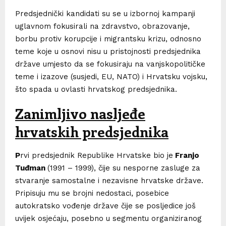
Predsjednički kandidati su se u izbornoj kampanji
uglavnom fokusirali na zdravstvo, obrazovanje,
borbu protiv korupcije i migrantsku krizu, odnosno
teme koje u osnovi nisu u pristojnosti predsjednika
države umjesto da se fokusiraju na vanjskopolitičke
teme i izazove (susjedi, EU, NATO) i Hrvatsku vojsku,
što spada u ovlasti hrvatskog predsjednika.
Zanimljivo nasljeđe
hrvatskih predsjednika
P
rvi predsjednik Republike Hrvatske bio je
Franjo
Tuđman
(1991 – 1999), čije su nesporne zasluge za
stvaranje samostalne i nezavisne hrvatske države.
Pripisuju mu se brojni nedostaci, posebice
autokratsko vođenje države čije se posljedice još
uvijek osjećaju, posebno u segmentu organiziranog