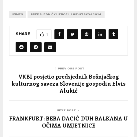
IFIMES
PREDSJEDNIČKI IZBORI U HRVATSKOJ 2024
SHARE
1
PREVIOUS POST
VKBI posjetio predsjednik Bošnjačkog
kulturnog saveza Slovenije gospodin Elvis
Alukić
NEXT POST
FRANKFURT: BEBA DACIĆ-DUH BALKANA U
OČIMA UMJETNICE