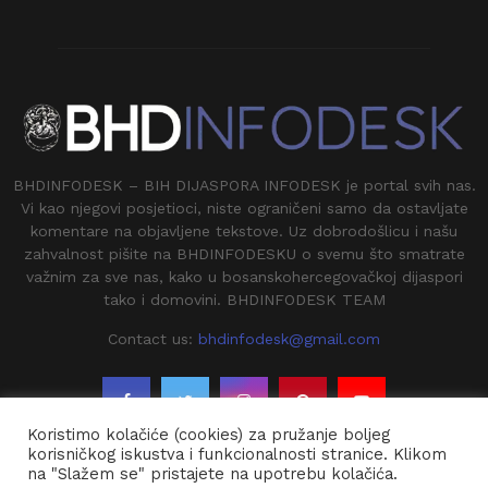
BHDINFODESK – BIH DIJASPORA INFODESK je portal svih nas.
Vi kao njegovi posjetioci, niste ograničeni samo da ostavljate
komentare na objavljene tekstove. Uz dobrodošlicu i našu
zahvalnost pišite na BHDINFODESKU o svemu što smatrate
važnim za sve nas, kako u bosanskohercegovačkoj dijaspori
tako i domovini. BHDINFODESK TEAM
Contact us:
bhdinfodesk@gmail.com
Koristimo kolačiće (cookies) za pružanje boljeg
korisničkog iskustva i funkcionalnosti stranice. Klikom
na "Slažem se" pristajete na upotrebu kolačića.