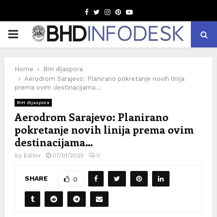
Facebook
Twitter
Instagram
Pinterest
Youtube
PRIMARY
MENU
Home
BiH dijaspora
Aerodrom Sarajevo: Planirano pokretanje novih linija
prema ovim destinacijama…
BiH dijaspora
Aerodrom Sarajevo: Planirano
pokretanje novih linija prema ovim
destinacijama…
by
Editor
07/01/2025
0
SHARE
0