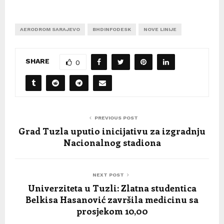
AERODROM SARAJEVO
BHDINFODESK
NOVE LINIJE
SHARE
0
PREVIOUS POST
Grad Tuzla uputio inicijativu za izgradnju
Nacionalnog stadiona
NEXT POST
Univerziteta u Tuzli: Zlatna studentica
Belkisa Hasanović završila medicinu sa
prosjekom 10,00