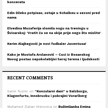
koncerata
Edin Džeko potpisao, ostaje u Schalkeu u sezoni pred
nama
Elvedina Muzaferija slomila nogu na treningu u
Švicarskoj: ‘Vratit ću se na skije prije nego što mislite’
Kerim Alajbegović je novi fudbaler Juventusa!
Kako je Mustafa Arslanović – Cuci iz Bosanskog
Novog postao nepokolebljivi heroj terena i ljudskosti
RECENT COMMENTS
Samir Ruznic
on
“Konzularni dani” u Salzburgu,
Klagenfurtu, Innsbrucku i pokrajini Vorarlberg
Muhamed Zlatan Hrenovica
on
Bužimljanka Emina