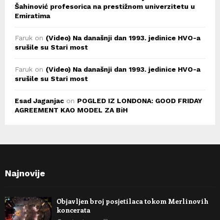
Šahinović profesorica na prestižnom univerzitetu u
Emiratima
Faruk
on
(Video) Na današnji dan 1993. jedinice HVO-a
srušile su Stari most
Faruk
on
(Video) Na današnji dan 1993. jedinice HVO-a
srušile su Stari most
Esad Jaganjac
on
POGLED IZ LONDONA: GOOD FRIDAY
AGREEMENT KAO MODEL ZA BiH
Najnovije
Objavljen broj posjetilaca tokom Merlinovih
koncerata