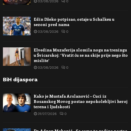
03/08/2026
0
Edin Džeko potpisao, ostaje u Schalkeu u
sezoni pred nama
03/08/2026
0
Elvedina Muzaferija slomila nogu na treningu
u Švicarskoj: ‘Vratit ću se na skije prije nego što
mislite’
03/08/2026
0
BiH dijaspora
Kako je Mustafa Arslanović – Cuci iz
Bosanskog Novog postao nepokolebljivi heroj
terena i ljudskosti
31/07/2026
0
Dr. Adnan Mehonić – Sa samo 39 godina postao