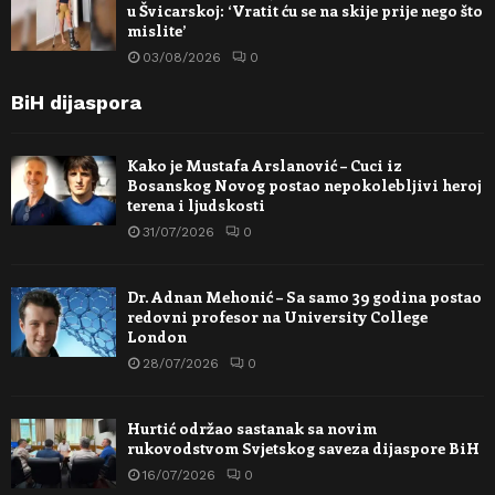
u Švicarskoj: ‘Vratit ću se na skije prije nego što
mislite’
03/08/2026
0
BiH dijaspora
Kako je Mustafa Arslanović – Cuci iz
Bosanskog Novog postao nepokolebljivi heroj
terena i ljudskosti
31/07/2026
0
Dr. Adnan Mehonić – Sa samo 39 godina postao
redovni profesor na University College
London
28/07/2026
0
Hurtić održao sastanak sa novim
rukovodstvom Svjetskog saveza dijaspore BiH
16/07/2026
0