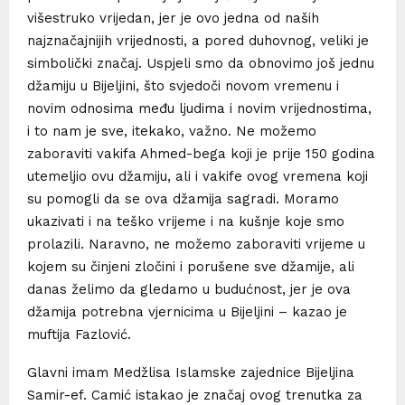
višestruko vrijedan, jer je ovo jedna od naših
najznačajnijih vrijednosti, a pored duhovnog, veliki je
simbolički značaj. Uspjeli smo da obnovimo još jednu
džamiju u Bijeljini, što svjedoči novom vremenu i
novim odnosima među ljudima i novim vrijednostima,
i to nam je sve, itekako, važno. Ne možemo
zaboraviti vakifa Ahmed-bega koji je prije 150 godina
utemeljio ovu džamiju, ali i vakife ovog vremena koji
su pomogli da se ova džamija sagradi. Moramo
ukazivati i na teško vrijeme i na kušnje koje smo
prolazili. Naravno, ne možemo zaboraviti vrijeme u
kojem su činjeni zločini i porušene sve džamije, ali
danas želimo da gledamo u budućnost, jer je ova
džamija potrebna vjernicima u Bijeljini – kazao je
muftija Fazlović.
Glavni imam Medžlisa Islamske zajednice Bijeljina
Samir-ef. Camić istakao je značaj ovog trenutka za