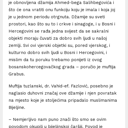
je obnovljena džamija Ahmed-bega Salihbegovića i
što će ona vratiti onu funkciju koju je imala i koja joj
je u jednom periodu otrgnuta. Džamije su sveti
prostori, kao što su to i crkve i sinagoge, i u Bosni i
Hercegovini se rađa jedna svijest da se sakralni
objekti moraju čuvati za dobro svih ljudi u našoj
zemlji. Svi ovi vjerski objetki su, pored vjerskog, i
kulturno dobro svih ljudi u Bosni i Hercegovini, i
mislim da tu poruku trebamo ponijeti iz ovog
bosanskohercegovačkog grada – poručio je muftija
Grabus.
Muftija tuzlanski, dr. Vahid-ef. Fazlović, posebno je
naglasio duhovni značaj ove džamije i njen povratak
na mjesto koje je stoljećima pripadalo muslimanima
Bijeljine.
– Nemjerljivo nam puno znači što smo se ovim
povodom okupili u bijeljinskoj čaršiji. Povod je