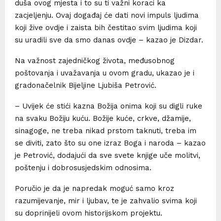
duša ovog mjesta i to su ti važni koraci ka
zacjeljenju. Ovaj događaj će dati novi impuls ljudima
koji žive ovdje i zaista bih čestitao svim ljudima koji
su uradili sve da smo danas ovdje – kazao je Dizdar.
Na važnost zajedničkog života, međusobnog
poštovanja i uvažavanja u ovom gradu, ukazao je i
gradonačelnik Bijeljine Ljubiša Petrović.
– Uvijek će stići kazna Božija onima koji su digli ruke
na svaku Božiju kuću. Božije kuće, crkve, džamije,
sinagoge, ne treba nikad prstom taknuti, treba im
se diviti, zato što su one izraz Boga i naroda – kazao
je Petrović, dodajući da sve svete knjige uče molitvi,
poštenju i dobrosusjedskim odnosima.
Poručio je da je napredak moguć samo kroz
razumijevanje, mir i ljubav, te je zahvalio svima koji
su doprinijeli ovom historijskom projektu.