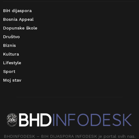
BiH dijaspora
Bosnia Appeal
Dopunske škole
Društvo
Biznis
Kultura
Lifestyle
Sport
Moj stav
BHDINFODESK – BIH DIJASPORA INFODESK je portal svih nas.