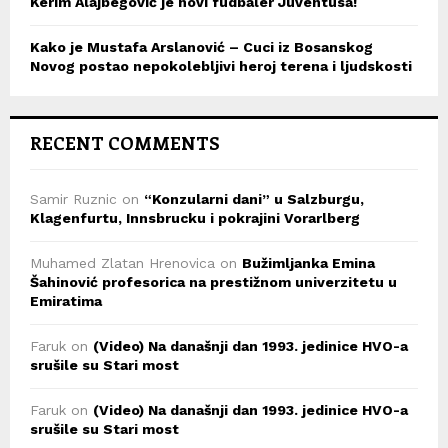
Kerim Alajbegović je novi fudbaler Juventusa!
Kako je Mustafa Arslanović – Cuci iz Bosanskog
Novog postao nepokolebljivi heroj terena i ljudskosti
RECENT COMMENTS
Samir Ruznic
on
“Konzularni dani” u Salzburgu,
Klagenfurtu, Innsbrucku i pokrajini Vorarlberg
Muhamed Zlatan Hrenovica
on
Bužimljanka Emina
Šahinović profesorica na prestižnom univerzitetu u
Emiratima
Faruk
on
(Video) Na današnji dan 1993. jedinice HVO-a
srušile su Stari most
Faruk
on
(Video) Na današnji dan 1993. jedinice HVO-a
srušile su Stari most