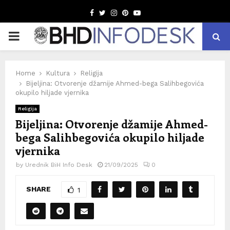
Facebook
Twitter
Instagram
Pinterest
Youtube
PRIMARY
MENU
Home
Kultura
Religija
Bijeljina: Otvorenje džamije Ahmed-bega Salihbegovića
okupilo hiljade vjernika
Religija
Bijeljina: Otvorenje džamije Ahmed-
bega Salihbegovića okupilo hiljade
vjernika
by
Urednik BiH Info Desk
21/09/2025
0
SHARE
1