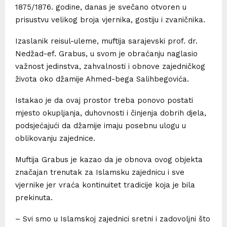
1875/1876. godine, danas je svečano otvoren u
prisustvu velikog broja vjernika, gostiju i zvaničnika.
Izaslanik reisul-uleme, muftija sarajevski prof. dr.
Nedžad-ef. Grabus, u svom je obraćanju naglasio
važnost jedinstva, zahvalnosti i obnove zajedničkog
života oko džamije Ahmed-bega Salihbegovića.
Istakao je da ovaj prostor treba ponovo postati
mjesto okupljanja, duhovnosti i činjenja dobrih djela,
podsjećajući da džamije imaju posebnu ulogu u
oblikovanju zajednice.
Muftija Grabus je kazao da je obnova ovog objekta
značajan trenutak za Islamsku zajednicu i sve
vjernike jer vraća kontinuitet tradicije koja je bila
prekinuta.
– Svi smo u Islamskoj zajednici sretni i zadovoljni što