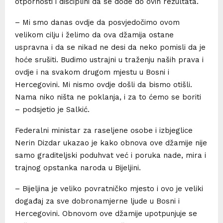
otpornosti i disciplini da se dođe do ovih rezultata.
– Mi smo danas ovdje da posvjedočimo ovom
velikom cilju i želimo da ova džamija ostane
uspravna i da se nikad ne desi da neko pomisli da je
hoće srušiti. Budimo ustrajni u traženju naših prava i
ovdje i na svakom drugom mjestu u Bosni i
Hercegovini. Mi nismo ovdje došli da bismo otišli.
Nama niko ništa ne poklanja, i za to ćemo se boriti
– podsjetio je Salkić.
Federalni ministar za raseljene osobe i izbjeglice
Nerin Dizdar ukazao je kako obnova ove džamije nije
samo graditeljski poduhvat već i poruka nade, mira i
trajnog opstanka naroda u Bijeljini.
– Bijeljina je veliko povratničko mjesto i ovo je veliki
događaj za sve dobronamjerne ljude u Bosni i
Hercegovini. Obnovom ove džamije upotpunjuje se