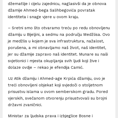
džematlije i cijelu zajednicu, naglasivši da je obnova
džamije Ahmed-bega Salihbegovića povratak
identiteta i snage vjere u ovom kraju.
– Sretni smo što otvaramo treću po redu obnovljenu
džamiju u Bijeljini, a sedmu na području Medžlisa. Ovo
je medžlis u kojem je sva infrastruktura, nažalost,
porušena, a mi obnavljamo naš život, naš identitet,
jer su džamije zapravo naš identitet. Munare su naši
svjetionici i mjesta okupljanja svih ljudi koji žive i
dolaze ovdje – rekao je efendija Camić.
Uz Atik džamiju i Ahmed-age Krpića džamiju, ovo je
treći obnovljeni objekat koji svjedoči o stoljetnom
prisustvu islama u ovom semberskom gradu. Pored
vjerskih, svečanom otvorenju prisustvovali su brojni
državni zvaničnici.
Ministar za ljudska prava i izbjeglice Bosne i