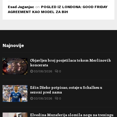
Esad Jaganjac
on
POGLED IZ LONDONA: GOOD FRIDAY
AGREEMENT KAO MODEL ZA BiH
Najnovije
Objavljen broj posjetilaca tokom Merlinovih
koncerata
03/08/2026
0
Edin Džeko potpisao, ostaje u Schalkeu u
sezoni pred nama
03/08/2026
0
Elvedina Muzaferija slomila nogu na treningu