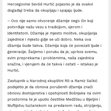
Hercegovine Sevlid Hurtić pojasnio je da ovakvi
događaji treba da okupljaju i spajaju ljude.
– Ovo nije samo otvorenje džamije nego čin koji
potvrđuje našu vezu s tradicijom, vjerom i
identitetom. Džamija je mjesto molitve, okupljanja
zajednice i mjesto gdje se uči dobro. Neka ova
džamija bude takva. Džamija koja će povezati ljude i
generacije. Šaljemo i poruku da je, uprkos svemu,
svim preprekama i problemima, naša zajednica
snažna, i vjerujem da će takva i ostati – istakao je
Hurtić.
Zastupnik u Narodnoj skupštini RS-a Ramiz Salkić
podsjetio je da obnova porušenih džamija znači
obnovu dostojanstva i opstojnosti Bošnjaka na ovim
prostorima te je uputio čestitke Medžlisu u Bijeljini i
Muftijstvu tuzlanskom na predanom radu, strpljenju,