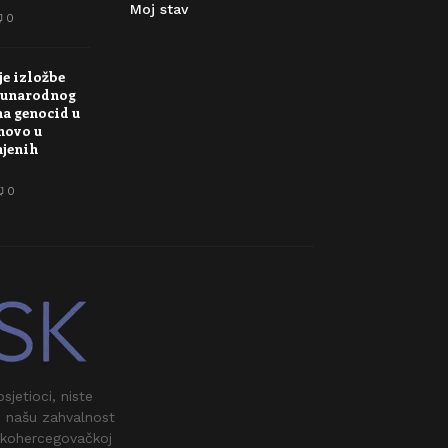
Moj stav
0
je izložbe
unarodnog
na genocid u
novo u
njenih
0
jetioci, niste
i našu zahvalnost
skohercegovačkoj