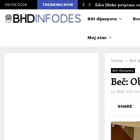
om Merlinovih koncerata
Edin Džeko potpisao, o
08/08/2026
TRENDING NOW
BiH dijaspora
Bo
Moj stav
Home
BiH d
BiH dijaspora
Beč: O
by
BHD Info De
SHARE