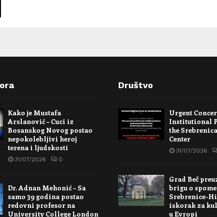
pora
Društvo
Kako je Mustafa
Urgent Conce
Arslanović – Cuci iz
Institutional 
Bosanskog Novog postao
the Srebrenic
nepokolebljivi heroj
Center
terena i ljudskosti
31/07/2026
31/07/2026
0
Grad Beč preu
Dr. Adnan Mehonić – Sa
brigu o spome
samo 39 godina postao
Srebrenice-Hi
redovni profesor na
iskorak za kul
University College London
u Evropi