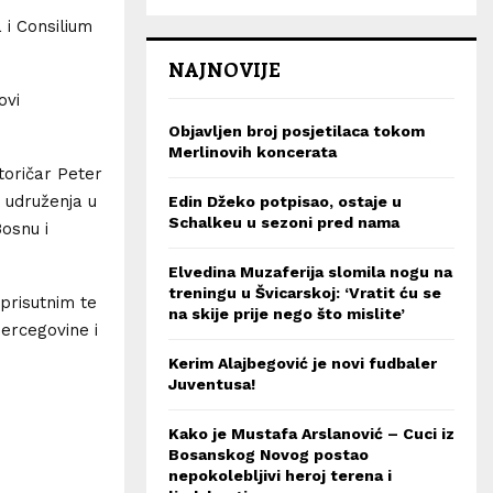
 i Consilium
NAJNOVIJE
ovi
Objavljen broj posjetilaca tokom
Merlinovih koncerata
storičar Peter
. udruženja u
Edin Džeko potpisao, ostaje u
Schalkeu u sezoni pred nama
osnu i
Elvedina Muzaferija slomila nogu na
treningu u Švicarskoj: ‘Vratit ću se
 prisutnim te
na skije prije nego što mislite’
ercegovine i
Kerim Alajbegović je novi fudbaler
Juventusa!
Kako je Mustafa Arslanović – Cuci iz
Bosanskog Novog postao
nepokolebljivi heroj terena i