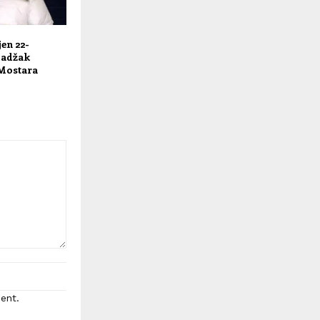
en 22-
Badžak
 Mostara
ent.