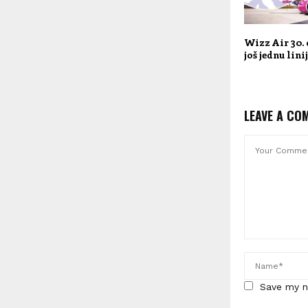
Wizz Air 30.
još jednu lini
LEAVE A CO
Save my n