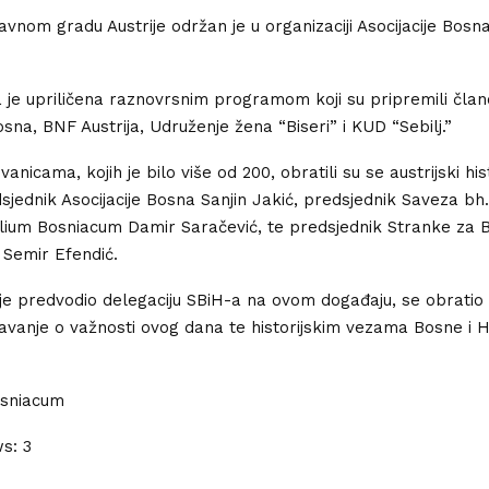
avnom gradu Austrije održan je u organizaciji Asocijacije Bosna
a je upriličena raznovrsnim programom koji su pripremili član
osna, BNF Austrija, Udruženje žena “Biseri” i KUD “Sebilj.”
anicama, kojih je bilo više od 200, obratili su se austrijski hi
dsjednik Asocijacije Bosna Sanjin Jakić, predsjednik Saveza bh
silium Bosniacum Damir Saračević, te predsjednik Stranke za B
Semir Efendić.
i je predvodio delegaciju SBiH-a na ovom događaju, se obratio
vanje o važnosti ovog dana te historijskim vezama Bosne i H
osniacum
ws:
3