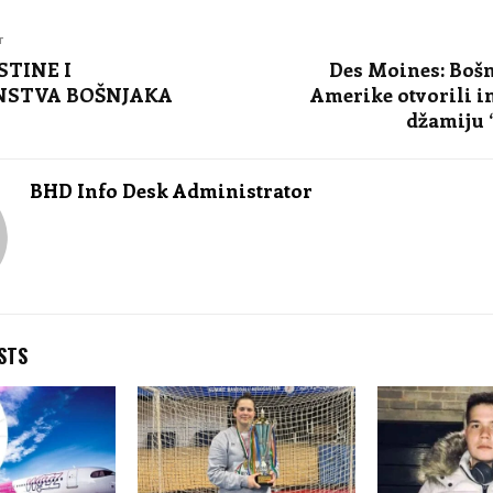
T
STINE I
Des Moines: Bošn
NSTVA BOŠNJAKA
Amerike otvorili 
džamiju 
BHD Info Desk Administrator
STS