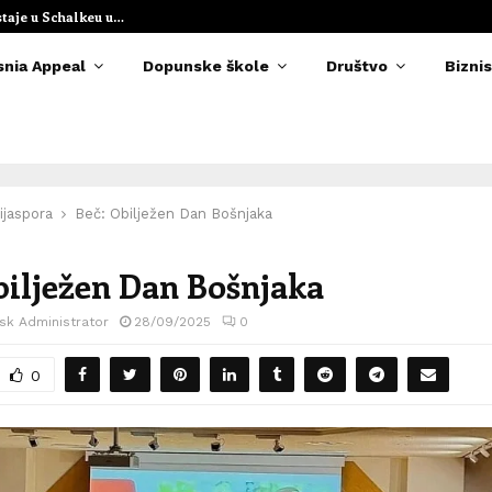
staje u Schalkeu u…
Elvedina Muzaf
snia Appeal
Dopunske škole
Društvo
Biznis
ijaspora
Beč: Obilježen Dan Bošnjaka
bilježen Dan Bošnjaka
sk Administrator
28/09/2025
0
0