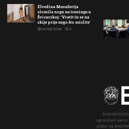
Elvedina Muzaferija
slomila nogu na treningu u
Švicarskoj: ‘Vratit ću se na
skije prije nego što mislite’
03/08/2026
0
BHDINFODESK –
ograničeni samo 
pišite na BHDIN