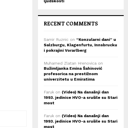
ljudskosti
RECENT COMMENTS
Samir Ruznic
on
“Konzularni dani” u
Salzburgu, Klagenfurtu, Innsbrucku
i pokrajini Vorarlberg
Muhamed Zlatan Hrenovica
on
Bužimljanka Emina Šahinović
profesorica na prestižnom
univerzitetu u Emiratima
Faruk
on
(Video) Na današnji dan
1993. jedinice HVO-a srušile su Stari
most
Faruk
on
(Video) Na današnji dan
1993. jedinice HVO-a srušile su Stari
most