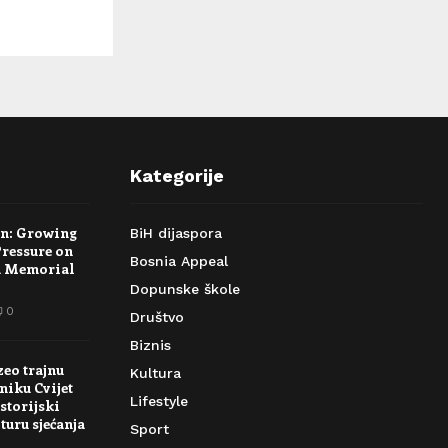
Kategorije
rn: Growing
BiH dijaspora
Pressure on
Bosnia Appeal
a Memorial
Dopunske škole
0
Društvo
Biznis
zeo trajnu
Kultura
niku Cvijet
Lifestyle
storijski
turu sjećanja
Sport