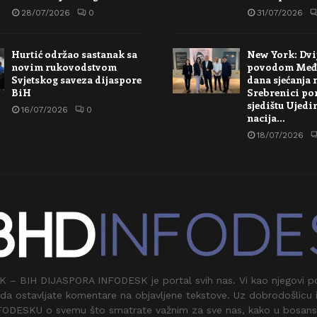
28/07/2026
0
31/07/2026
Hurtić održao sastanak sa
New York: Dvi
novim rukovodstvom
povodom Međ
Svjetskog saveza dijaspore
dana sjećanja 
BiH
Srebrenici po
sjedištu Ujedi
16/07/2026
0
nacija…
18/07/2026
 BIH DIJASPORA INFODESK je portal svih nas. Vi kao njegovi pos
da ostavljate komentare na objavljene tekstove. Uz dobrodošlicu 
FODESKU o svemu što smatrate važnim za sve nas, kako u bosan