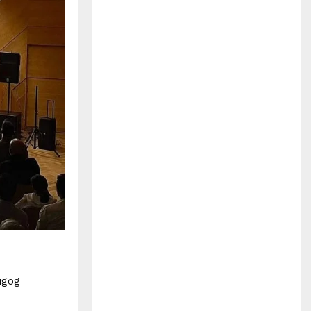
H
ugog