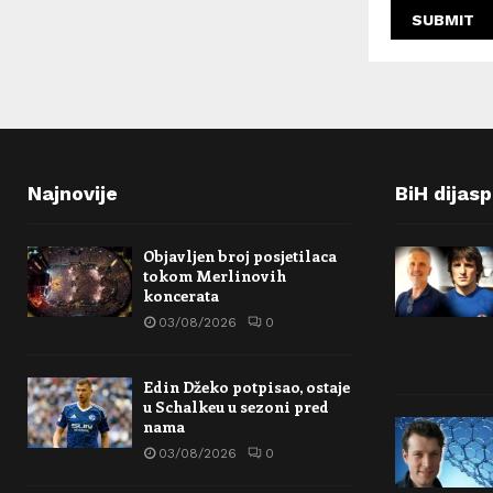
Najnovije
BiH dijas
Objavljen broj posjetilaca
tokom Merlinovih
koncerata
03/08/2026
0
Edin Džeko potpisao, ostaje
u Schalkeu u sezoni pred
nama
03/08/2026
0