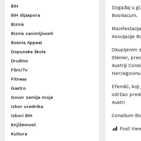
BiH
Događaj u gl
BiH dijaspora
Bosniacum.
Biznis
Manifestacij
Biznis zanimljivosti
Asocijacije B
Bosnia Appeal
Okupljenim zv
Dopunske škole
Steiner, pre
Društvo
Austriji Con
Film/Tv
Hercegovinu 
Fitness
Efendić, koj
Gastro
održao preda
Govor zemlje moje
Austri
Izbor urednika
Consilium B
Izbori BiH
Književnost
Post Vie
Kultura