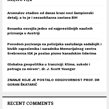
Arsenalov stadion od danas krasi novi šampionski
detalj, a tu je i nezaobilazna zastava BiH
Bosanka osvojila jedno od najprestižnijih naučnih
priznanja u Austriji
Povodom pozivanja na policijska saslušanja sadašnjih i
bivših zaposlenika i saradnika Memorijalnog centra
Srebrenica IGK je poslao pismo kanadskim liderima
Globalna geopolitika u tranziciji: Klima, sukobi i
potraga za mirom“, dr. J. Scott Younger
ZNANJE KOJE JE POSTALO ODGOVORNOST PROF. DR
GORAN ŠKATARIĆ
RECENT COMMENTS