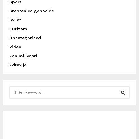
Sport
Srebrenica genocide
Svijet
Turizam
Uncategorized
Video
Zanimljivosti
Zdravlje
S
e
a
S
r
c
E
h
f
A
o