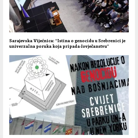
Sarajevska Vijećnica: “Istina o genocidu u Srebrenici je
univerzalna poruka koja pripada čovječanstvu”