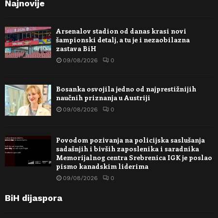
Najnovije
Arsenalov stadion od danas krasi novi
šampionski detalj, a tu je i nezaobilazna
zastava BiH
09/08/2026
0
Bosanka osvojila jedno od najprestižnijih
naučnih priznanja u Austriji
09/08/2026
0
Povodom pozivanja na policijska saslušanja
sadašnjih i bivših zaposlenika i saradnika
Memorijalnog centra Srebrenica IGK je poslao
pismo kanadskim liderima
09/08/2026
0
BiH dijaspora