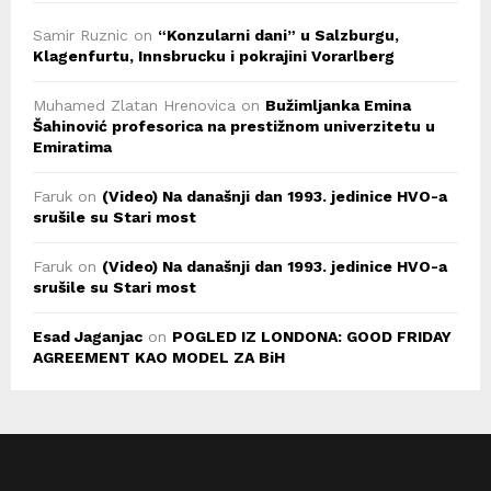
Samir Ruznic
on
“Konzularni dani” u Salzburgu,
Klagenfurtu, Innsbrucku i pokrajini Vorarlberg
Muhamed Zlatan Hrenovica
on
Bužimljanka Emina
Šahinović profesorica na prestižnom univerzitetu u
Emiratima
Faruk
on
(Video) Na današnji dan 1993. jedinice HVO-a
srušile su Stari most
Faruk
on
(Video) Na današnji dan 1993. jedinice HVO-a
srušile su Stari most
Esad Jaganjac
on
POGLED IZ LONDONA: GOOD FRIDAY
AGREEMENT KAO MODEL ZA BiH