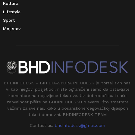
Kultura
Lifestyle
Sport
Moj stav
BHDINFODESK – BIH DIJASPORA INFODESK je portal svih nas.
Vi kao njegovi posjetioci, niste ograničeni samo da ostavljate
komentare na objavljene tekstove. Uz dobrodošlicu i našu
zahvalnost pišite na BHDINFODESKU o svemu što smatrate
važnim za sve nas, kako u bosanskohercegovačkoj dijaspori
tako i domovini. BHDINFODESK TEAM
Contact us:
bhdinfodesk@gmail.com