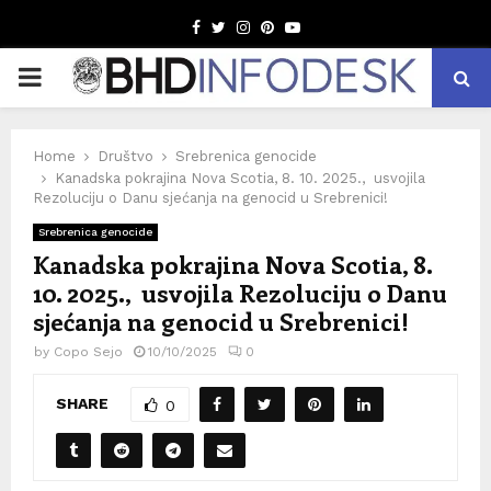
Facebook
Twitter
Instagram
Pinterest
Youtube
PRIMARY
MENU
Home
Društvo
Srebrenica genocide
Kanadska pokrajina Nova Scotia, 8. 10. 2025., usvojila
Rezoluciju o Danu sjećanja na genocid u Srebrenici!
Srebrenica genocide
Kanadska pokrajina Nova Scotia, 8.
10. 2025., usvojila Rezoluciju o Danu
sjećanja na genocid u Srebrenici!
by
Copo Sejo
10/10/2025
0
SHARE
0