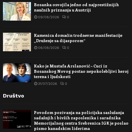
Bosanka osvojila jedno od najprestižnijih
naučnih priznanja u Austriji
09/08/2026
0
Kamenica domaćin trodnevne manifestacije
„Druženje sa dijasporom“
06/08/2026
0
Kako je Mustafa Arslanović – Cuci iz
Bosanskog Novog postao nepokolebljivi heroj
terena i ljudskosti
31/07/2026
0
Društvo
Povodom pozivanja na policijska saslušanja
sadašnjih i bivših zaposlenika i saradnika
Memorijalnog centra Srebrenica IGK je poslao
pismo kanadskim liderima