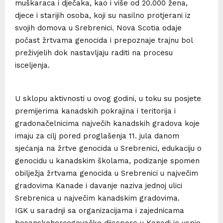
muškaraca i dječaka, kao i više od 20.000 žena,
djece i starijih osoba, koji su nasilno protjerani iz
svojih domova u Srebrenici. Nova Scotia odaje
počast žrtvama genocida i prepoznaje trajnu bol
preživjelih dok nastavljaju raditi na procesu
isceljenja.
U sklopu aktivnosti u ovog godini, u toku su posjete
premijerima kanadskih pokrajina i teritorija i
gradonačelnicima največih kanadskih gradova koje
imaju za cilj pored proglašenja 11. jula danom
sjećanja na žrtve genocida u Srebrenici, edukaciju o
genocidu u kanadskim školama, podizanje spomen
obilježja žrtvama genocida u Srebrenici u največim
gradovima Kanade i davanje naziva jednoj ulici
Srebrenica u največim kanadskim gradovima.
IGK u saradnji sa organizacijama i zajednicama