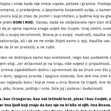
ojala i onda kada nije imala vojske, pečate i granice. Postoja
smama, u predanjima, u ljepotama bosanskih avlija, u kamen
voru koji je znao da pomiri i suprotstavi, u ljudima koji su gle
e jedini
DOM I ROD.
Danas, kada se obilježavate njen Dan drž
ti da je njena najveća snaga uvijek bio čovjek. Onaj obični, sv
elik u svojoj skromnosti. Bosna je u svojoj mudrosti, naučila n
aboravlja, ali i da se ne smije živjeti samo u njoj. Naučila vas 
 da bi se prelazili, a ne rušili.
 dan ne doživljava samo kao svečanost, nego kao podśetnik 
em stoji. Jer državnost je na kraju, više svijest o pripadnosti,
prema zajedničkom dobru i spremnost da se brani ono što j
ov dom, njegova pravda i njegova sloboda. Sve dok ima onih ko
kao najljepšu kuću i koji je nose u srcu Bosna će trajati. Sve d
u, pišu, brane, poštuju i vole, biće joj i puteva i budućnosti.
s, kao Crnogorac, kao vaš istinski brat, pisac i kao čovjek,
r ima ljudi koji znaju da bez nje ne bi bilo ni njih. Ima Bosne,