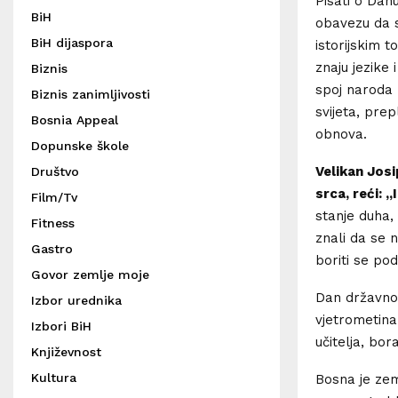
Pisati o Dan
BiH
obavezu da s
BiH dijaspora
istorijskim 
znaju jezike
Biznis
spoj naroda 
Biznis zanimljivosti
svijeta, prepl
Bosnia Appeal
obnova.
Dopunske škole
Velikan Josi
Društvo
srca, reći: 
Film/Tv
stanje duha,
Fitness
znali da se n
Gastro
boriti se p
Govor zemlje moje
Dan državnos
Izbor urednika
vjetrometinam
Izbori BiH
učitelja, bor
Književnost
Kultura
Bosna je zeml