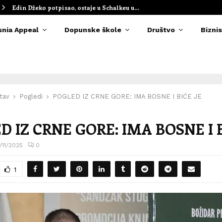
Edin Džeko potpisao, ostaje u Schalkeu u…
snia Appeal
Dopunske škole
Društvo
Biznis
tav
Pogledi
POGLED IZ CRNE GORE: IMA BOSNE I BIĆE JE
D IZ CRNE GORE: IMA BOSNE I B
/11/2025
0
1