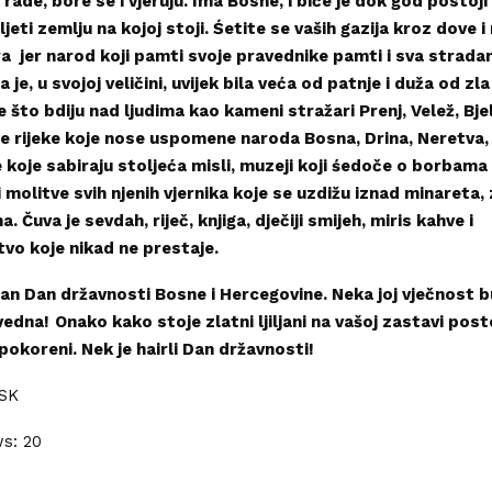
, rade, bore se i vjeruju. Ima Bosne, i biće je dok god postoji
ljeti zemlju na kojoj stoji. Śetite se vaših gazija kroz dove i
a jer narod koji pamti svoje pravednike pamti i sva stradanj
je, u svojoj veličini, uvijek bila veća od patnje i duža od zla
e što bdiju nad ljudima kao kameni stražari Prenj, Velež, Bje
ne rijeke koje nose uspomene naroda Bosna, Drina, Neretva,
e koje sabiraju stoljeća misli, muzeji koji śedoče o borbama 
i molitve svih njenih vjernika koje se uzdižu iznad minareta, 
a. Čuva je sevdah, riječ, knjiga, dječiji smijeh, miris kahve i
vo koje nikad ne prestaje.
an Dan državnosti Bosne i Hercegovine. Neka joj vječnost b
vedna!
Onako kako stoje zlatni ljiljani na vašoj zastavi post
pokoreni. Nek je hairli Dan državnosti!
SK
ws:
20