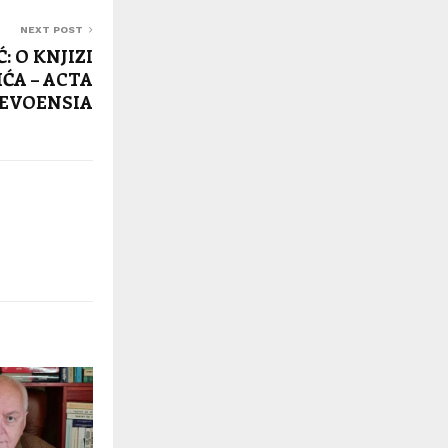
NEXT POST
: O KNJIZI
ĆA – ACTA
EVOENSIA