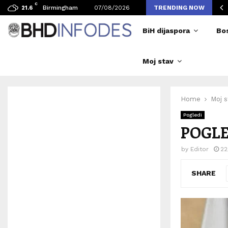
C
vljen broj posjetilaca tokom Merlinovih koncerata
Birmingham
07/08/2026
TRENDING NOW
21.6
BiH dijaspora
Bo
Moj stav
Home
Moj s
Pogledi
POGLE
by
Editor
22
SHARE