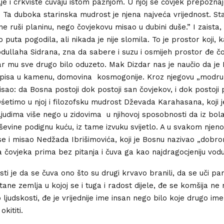
je i crkvište čuvaju istom pažnjom. U njoj se čovjek prepoznaj
 Ta duboka starinska mudrost je njena najveća vrijednost. Sta
 ne ruši planinu, nego čovjekovu misao u dubini duše.” I zaista, i
uta pogodila, ali nikada je nije slomila. To je prostor koji, 
llaha Sidrana, zna da sabere i suzu i osmijeh prostor đe čo
r mu sve drugo bilo oduzeto. Mak Dizdar nas je naučio da je
pisa u kamenu, domovina kosmogonije. Kroz njegovu „modru 
isao: da Bosna postoji dok postoji san čovjekov, i dok postoji
 Ośetimo u njoj i filozofsku mudrost Dževada Karahasana, koji 
 ljudima više nego u zidovima u njihovoj sposobnosti da iz bol
uševine podignu kuću, iz tame izvuku svijetlo. A u svakom nje
e i misao Nedžada Ibrišimovića, koji je Bosnu nazivao „dobr
 čovjeka prima bez pitanja i čuva ga kao najdragocjeniju vodu
ti je da se čuva ono što su drugi krvavo branili, da se uči pam
ane zemlja u kojoj se i tuga i radost dijele, đe se komšija ne
 ljudskosti, đe je vrijednije ime insan nego bilo koje drugo im
kititi.