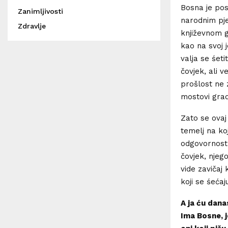
Bosna je post
Zanimljivosti
narodnim pje
Zdravlje
književnom go
kao na svoj j
valja se śeti
čovjek, ali v
prošlost ne z
mostovi grade
Zato se ovaj
temelj na koj
odgovornost 
čovjek, njeg
vide zavičaj 
koji se śećaj
A ja ću dana
Ima Bosne, je