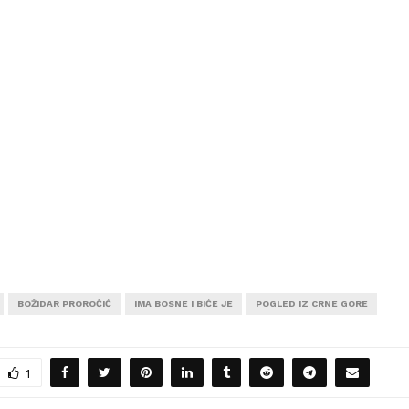
BOŽIDAR PROROČIĆ
IMA BOSNE I BIĆE JE
POGLED IZ CRNE GORE
1