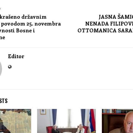
T
ukrašeno državnim
JASNA ŠAMIĆ
 povodom 25. novembra
NENADA FILIPOVI
nosti Bosne i
OTTOMANICA SARA
ne
Editor
STS