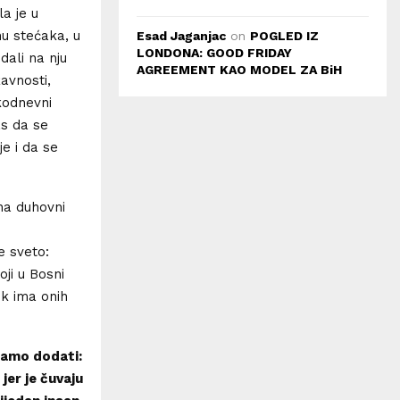
la je u
u stećaka, u
Esad Jaganjac
on
POGLED IZ
LONDONA: GOOD FRIDAY
dali na nju
AGREEMENT KAO MODEL ZA BiH
avnosti,
akodnevni
as da se
je i da se
na duhovni
e sveto:
ji u Bosni
ok ima onih
 samo dodati:
 jer je čuvaju