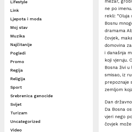
mezar, grobl
Lifestyle
ne po imenu.
Link
rekli: “Oluja
Ljepota i moda
Bosnu mnogo p
Moj stav
dramama Abdu
Muzika
čovjek, maka
Najčitanije
domovina za
i današnja m
Pogledi
koji vjeruju.
Promo
Bosna živi u
Regija
smisao, iz r
Religija
prepoznaje s
Sport
zemljom koja
Srebrenica genocide
Dan državnos
Svijet
Da Bosna ost
Turizam
vjeri nego po
Uncategorized
čovjek može o
Video