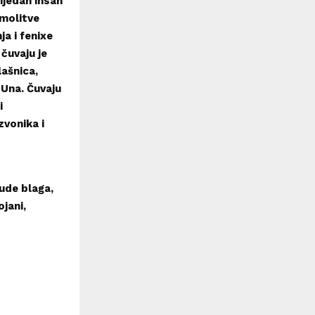
 ijedan insan
 molitve
a i fenixe
 čuvaju je
lašnica,
 Una. Čuvaju
i
zvonika i
ude blaga,
ojani,