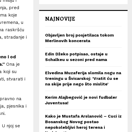
misiju i
nja, pred
ama koje
NAJNOVIJE
 vremena, u
 na raskršću
Objavljen broj posjetilaca tokom
a, stradanje i
Merlinovih koncerata
Edin Džeko potpisao, ostaje u
eno i od
Schalkeu u sezoni pred nama
a.“
Ona je
 koji su
Elvedina Muzaferija slomila nogu na
treningu u Švicarskoj: ‘Vratit ću se
i, stvarati i
na skije prije nego što mislite’
Kerim Alajbegović je novi fudbaler
spravno na
Juventusa!
a, pjesnika i
ni.
Kako je Mustafa Arslanović – Cuci iz
Bosanskog Novog postao
 U njoj se
nepokolebljivi heroj terena i