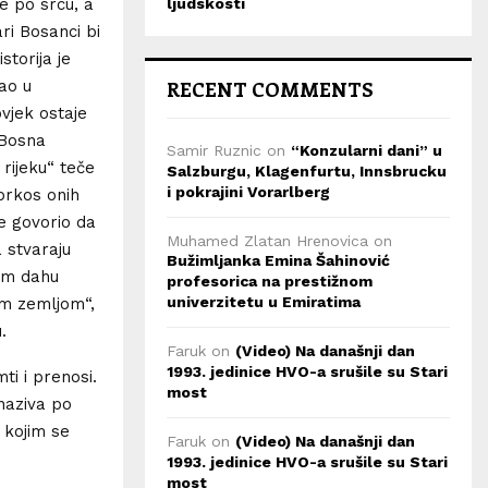
e po srcu, a
ljudskosti
ri Bosanci bi
storija je
kao u
RECENT COMMENTS
vjek ostaje
 Bosna
Samir Ruznic
on
“Konzularni dani” u
rijeku“ teče
Salzburgu, Klagenfurtu, Innsbrucku
i pokrajini Vorarlberg
 prkos onih
je govorio da
Muhamed Zlatan Hrenovica
on
a stvaraju
Bužimljanka Emina Šahinović
nom dahu
profesorica na prestižnom
univerzitetu u Emiratima
om zemljom“,
.
Faruk
on
(Video) Na današnji dan
1993. jedinice HVO-a srušile su Stari
ti i prenosi.
most
 naziva po
e kojim se
Faruk
on
(Video) Na današnji dan
1993. jedinice HVO-a srušile su Stari
most