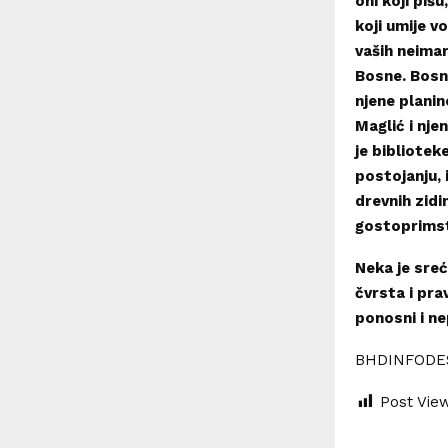
oni koji pišu
koji umije vo
vaših neimar
Bosne. Bosna 
njene planin
Maglić i nje
je bibliotek
postojanju, 
drevnih zidin
gostoprimst
Neka je sreć
čvrsta i pra
ponosni i ne
BHDINFODE
Post Vie