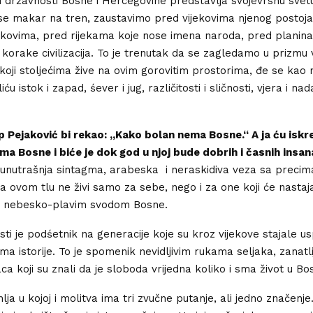
u državnosti Bosne i Hercegovine predstavlja svojevrsnu svetu 
e makar na tren, zaustavimo pred vijekovima njenog postoja
tokovima, pred rijekama koje nose imena naroda, pred planin
 i korake civilizacija. To je trenutak da se zagledamo u prizmu
koji stoljećima žive na ovim gorovitim prostorima, đe se kao
iću istok i zapad, śever i jug, različitosti i sličnosti, vjera i nad
p Pejaković bi rekao: „Kako bolan nema Bosne.“ A ja ću iskr
„Ima Bosne i biće je dok god u njoj bude dobrih i časnih insan
 unutrašnja sintagma, arabeska i neraskidiva veza sa precima
a ovom tlu ne živi samo za sebe, nego i za one koji će nastajat
od nebesko-plavim svodom Bosne.
ti je podśetnik na generacije koje su kroz vijekove stajale u
a istorije. To je spomenik nevidljivim rukama seljaka, zanatlij
aca koji su znali da je sloboda vrijedna koliko i sma život u Bos
ja u kojoj i molitva ima tri zvučne putanje, ali jedno značenje.