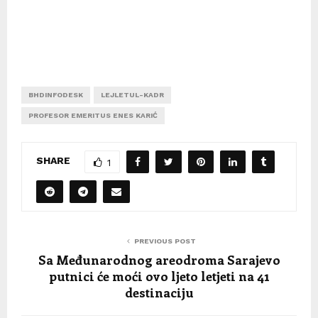
BHDINFODESK
LEJLETUL-KADR
PROFESOR EMERITUS ENES KARIĆ
SHARE
1
PREVIOUS POST
Sa Međunarodnog areodroma Sarajevo
putnici će moći ovo ljeto letjeti na 41
destinaciju