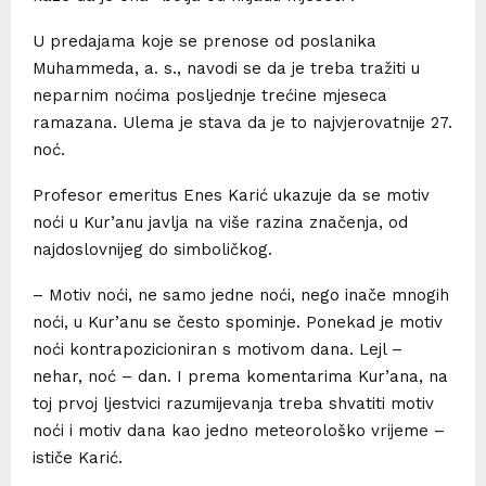
U predajama koje se prenose od poslanika
Muhammeda, a. s., navodi se da je treba tražiti u
neparnim noćima posljednje trećine mjeseca
ramazana. Ulema je stava da je to najvjerovatnije 27.
noć.
Profesor emeritus Enes Karić ukazuje da se motiv
noći u Kur’anu javlja na više razina značenja, od
najdoslovnijeg do simboličkog.
– Motiv noći, ne samo jedne noći, nego inače mnogih
noći, u Kur’anu se često spominje. Ponekad je motiv
noći kontrapozicioniran s motivom dana. Lejl –
nehar, noć – dan. I prema komentarima Kur’ana, na
toj prvoj ljestvici razumijevanja treba shvatiti motiv
noći i motiv dana kao jedno meteorološko vrijeme –
ističe Karić.