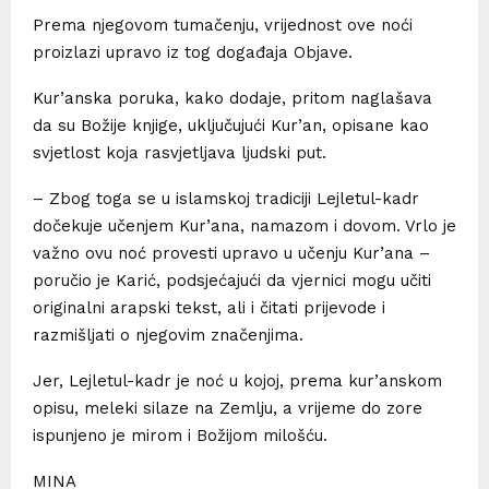
Prema njegovom tumačenju, vrijednost ove noći
proizlazi upravo iz tog događaja Objave.
Kur’anska poruka, kako dodaje, pritom naglašava
da su Božije knjige, uključujući Kur’an, opisane kao
svjetlost koja rasvjetljava ljudski put.
– Zbog toga se u islamskoj tradiciji Lejletul-kadr
dočekuje učenjem Kur’ana, namazom i dovom. Vrlo je
važno ovu noć provesti upravo u učenju Kur’ana –
poručio je Karić, podsjećajući da vjernici mogu učiti
originalni arapski tekst, ali i čitati prijevode i
razmišljati o njegovim značenjima.
Jer, Lejletul-kadr je noć u kojoj, prema kur’anskom
opisu, meleki silaze na Zemlju, a vrijeme do zore
ispunjeno je mirom i Božijom milošću.
MINA