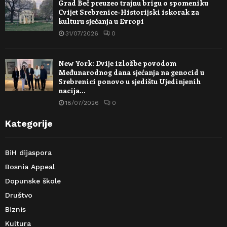
Grad Beč preuzeo trajnu brigu o spomeniku
Cvijet Srebrenice-Historijski iskorak za
kulturu sjećanja u Evropi
31/07/2026
0
New York: Dvije izložbe povodom
Međunarodnog dana sjećanja na genocid u
Srebrenici ponovo u sjedištu Ujedinjenih
nacija…
18/07/2026
0
Kategorije
BiH dijaspora
Bosnia Appeal
Dopunske škole
Društvo
Biznis
Kultura