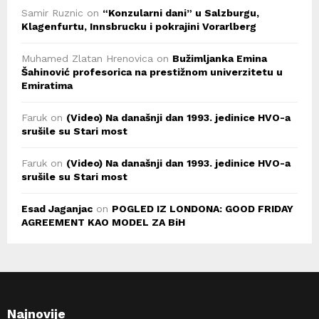
Samir Ruznic
on
“Konzularni dani” u Salzburgu,
Klagenfurtu, Innsbrucku i pokrajini Vorarlberg
Muhamed Zlatan Hrenovica
on
Bužimljanka Emina
Šahinović profesorica na prestižnom univerzitetu u
Emiratima
Faruk
on
(Video) Na današnji dan 1993. jedinice HVO-a
srušile su Stari most
Faruk
on
(Video) Na današnji dan 1993. jedinice HVO-a
srušile su Stari most
Esad Jaganjac
on
POGLED IZ LONDONA: GOOD FRIDAY
AGREEMENT KAO MODEL ZA BiH
Najnovije