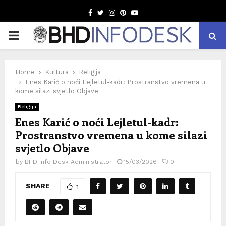
Facebook
Twitter
Instagram
Pinterest
Youtube
PRIMARY
MENU
Home
Kultura
Religija
Enes Karić o noći Lejletul-kadr: Prostranstvo vremena u
kome silazi svjetlo Objave
Religija
Enes Karić o noći Lejletul-kadr:
Prostranstvo vremena u kome silazi
svjetlo Objave
by
BHD Info Desk Administrator
15/03/2026
0
SHARE
1