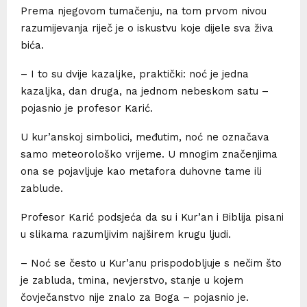
Prema njegovom tumačenju, na tom prvom nivou
razumijevanja riječ je o iskustvu koje dijele sva živa
bića.
– I to su dvije kazaljke, praktički: noć je jedna
kazaljka, dan druga, na jednom nebeskom satu –
pojasnio je profesor Karić.
U kur’anskoj simbolici, međutim, noć ne označava
samo meteorološko vrijeme. U mnogim značenjima
ona se pojavljuje kao metafora duhovne tame ili
zablude.
Profesor Karić podsjeća da su i Kur’an i Biblija pisani
u slikama razumljivim najširem krugu ljudi.
– Noć se često u Kur’anu prispodobljuje s nečim što
je zabluda, tmina, nevjerstvo, stanje u kojem
čovječanstvo nije znalo za Boga – pojasnio je.