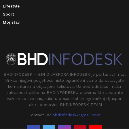
Lifestyle
Sport
Moj stav
BHDINFODESK – BIH DIJASPORA INFODESK je portal svih nas.
Vi kao njegovi posjetioci, niste ograničeni samo da ostavljate
komentare na objavljene tekstove. Uz dobrodošlicu i našu
zahvalnost pišite na BHDINFODESKU o svemu što smatrate
važnim za sve nas, kako u bosanskohercegovačkoj dijaspori
tako i domovini. BHDINFODESK TEAM
Contact us:
bhdinfodesk@gmail.com