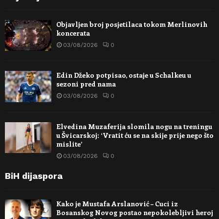
Objavljen broj posjetilaca tokom Merlinovih
koncerata
03/08/2026
0
Edin Džeko potpisao, ostaje u Schalkeu u
sezoni pred nama
03/08/2026
0
Elvedina Muzaferija slomila nogu na treningu
u Švicarskoj: ‘Vratit ću se na skije prije nego što
mislite’
03/08/2026
0
BiH dijaspora
Kako je Mustafa Arslanović – Cuci iz
Bosanskog Novog postao nepokolebljivi heroj