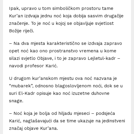
Ipak, upravo u tom simboličkom prostoru tame
Kur’an izdvaja jednu noć koja dobija sasvim drugačije
značenje. To je noć u kojoj se objavljuje svjetlost
Božije riječi.
– Na dva mjesta karakteristično se izdvaja zapravo
opet noć kao ono prostranstvo vremena u kome
silazi svjetlo Objave, i to je zapravo Lejletul-kadr –
navodi profesor Karić.
U drugom kur’anskom mjestu ova noć nazvana je
“mubarek”, odnosno blagoslovljenom noći, dok se u
suri El-Kadr opisuje kao noć izuzetne duhovne
snage.
– Noć koja je bolja od hiljadu mjeseci – podsjeća
Karić, naglašavajući da se time ukazuje na jedinstveni
značaj objave Kur’ana.