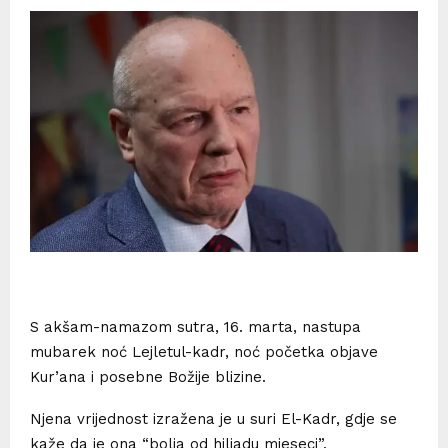
S akšam-namazom sutra, 16. marta, nastupa
mubarek noć Lejletul-kadr, noć početka objave
Kur’ana i posebne Božije blizine.
Njena vrijednost izražena je u suri El-Kadr, gdje se
kaže da je ona “bolja od hiljadu mjeseci”.