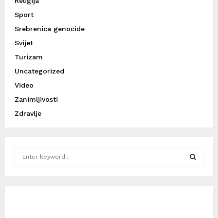
Religija
Sport
Srebrenica genocide
Svijet
Turizam
Uncategorized
Video
Zanimljivosti
Zdravlje
S
e
a
S
r
c
E
h
f
A