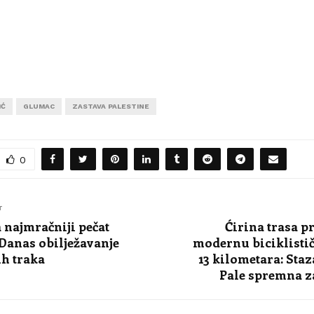
IĆ
GLUMAC
ZASTAVA PALESTINE
0
T
a najmračniji pečat
Ćirina trasa p
 Danas obilježavanje
modernu biciklisti
ih traka
13 kilometara: Staz
Pale spremna z