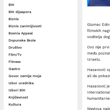
BiH
BiH dijaspora
Biznis
Glumac Edin
Biznis zanimljivosti
filmskih nagr
Bosnia Appeal
voditelja do
Dopunske škole
Ovo nije prv
Društvo
među poznati
Film/Tv
Izraelu.
Fitness
Gastro
Hasanović op
ali da pokaz
Govor zemlje moje
Izbor urednika
Hasanović je
Izbori BiH
International
Književnost
humanitarne
Kultura
Njegova naji