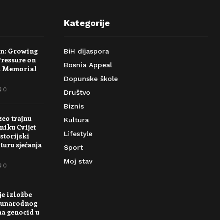
Kategorije
rn: Growing
BiH dijaspora
Pressure on
Bosnia Appeal
a Memorial
Dopunske škole
0
Društvo
Biznis
zeo trajnu
Kultura
niku Cvijet
Lifestyle
storijski
turu sjećanja
Sport
Moj stav
0
je izložbe
unarodnog
na genocid u