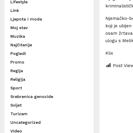
Lifestyle
kriminalističk
Link
Njemačko-bo
Ljepota i moda
koji je ubij
Moj stav
osam žrtava,
Muzika
ulogu s Meli
Najčitanije
Klix
Pogledi
Promo
Post Vie
Regija
Religija
Sport
Srebrenica genocide
Svijet
Turizam
Uncategorized
Video