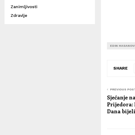
Zanimljivosti
Zdravlje
EDIN HASANOV
SHARE
PREVIOUS POS
Sjećanje n
Prijedora:
Dana bijel