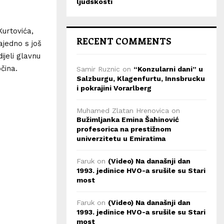
ljudskosti
urtovića,
RECENT COMMENTS
ajedno s još
ijeli glavnu
čina.
Samir Ruznic
on
“Konzularni dani” u
Salzburgu, Klagenfurtu, Innsbrucku
i pokrajini Vorarlberg
Muhamed Zlatan Hrenovica
on
Bužimljanka Emina Šahinović
profesorica na prestižnom
univerzitetu u Emiratima
Faruk
on
(Video) Na današnji dan
1993. jedinice HVO-a srušile su Stari
most
Faruk
on
(Video) Na današnji dan
1993. jedinice HVO-a srušile su Stari
most