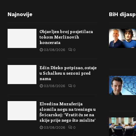
Najnovije
BiH dijas
Objavljen broj posjetilaca
tokom Merlinovih
koncerata
03/08/2026
0
Edin Džeko potpisao, ostaje
u Schalkeu u sezoni pred
nama
03/08/2026
0
Elvedina Muzaferija
slomila nogu na treningu u
Švicarskoj: ‘Vratit ću se na
skije prije nego što mislite’
03/08/2026
0