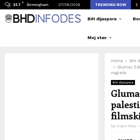
C
avljen broj posjetilaca tokom Merlinovih koncerata
Birmingham
07/08/2026
TRENDING NOW
23.7
BiH dijaspora
Bo
Moj stav
Home
BiH d
Glumac Edi
nagrada
BiH dijaspora
Glumac
palest
filmsk
by
Copo Sejo