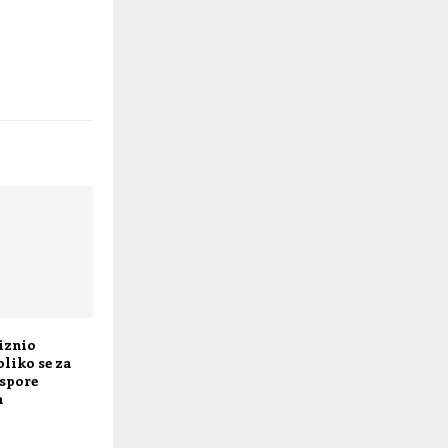
iznio
oliko se za
aspore
a