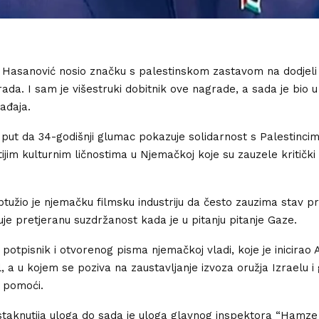
 Hasanović nosio značku s palestinskom zastavom na dodjeli
ada. I sam je višestruki dobitnik ove nagrade, a sada je bio u
gađaja.
i put da 34-godišnji glumac pokazuje solidarnost s Palestincim
jim kulturnim ličnostima u Njemačkoj koje su zauzele kritičk
tužio je njemačku filmsku industriju da često zauzima stav pr
uje pretjeranu suzdržanost kada je u pitanju pitanje Gaze.
 potpisnik i otvorenog pisma njemačkoj vladi, koje je inicirao
, a u kojem se poziva na zaustavljanje izvoza oružja Izraelu i 
 pomoći.
staknutija uloga do sada je uloga glavnog inspektora “Hamze 