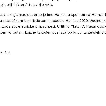
oj seriji “Tatort” televizije ARD.
sanski glumac odabrao je ime Hamza u spomen na Hamzu K
en u rasističkom terorističkom napadu u Hanauu 2020. godine, z
 zbog svoje etničke pripadnosti. U filmu “Tatort”, Hasanović d
kom Foroutan, koja je također poznata po kritici izraelskih zlo
ws:
153