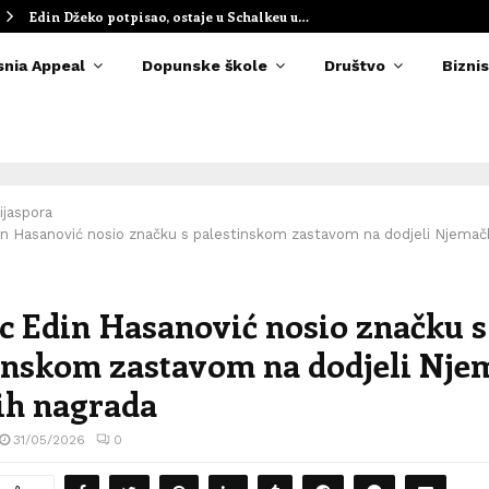
Edin Džeko potpisao, ostaje u Schalkeu u…
snia Appeal
Dopunske škole
Društvo
Biznis
ijaspora
n Hasanović nosio značku s palestinskom zastavom na dodjeli Njemačk
 Edin Hasanović nosio značku s
inskom zastavom na dodjeli Nje
ih nagrada
31/05/2026
0