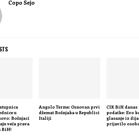
Copo Sejo
STS
astupnica
Angolo Terme: Osnovan prvi
CIK BiH danas 
ednice u
džemat Bošnjaka u Republici
podatke: Evo k
sovo: Bošnjaci
Italiji
glasanje iz dij
aju veća prava
prijavilo osob
u BiH!