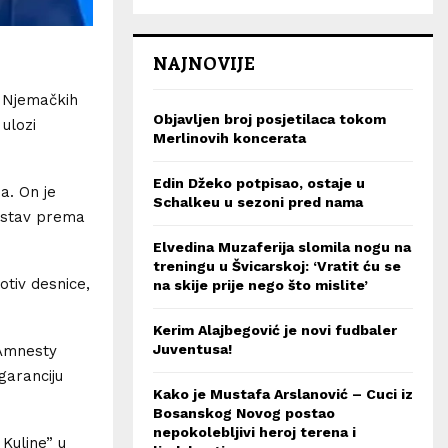
NAJNOVIJE
 Njemačkih
Objavljen broj posjetilaca tokom
 ulozi
Merlinovih koncerata
Edin Džeko potpisao, ostaje u
a. On je
Schalkeu u sezoni pred nama
i stav prema
Elvedina Muzaferija slomila nogu na
treningu u Švicarskoj: ‘Vratit ću se
otiv desnice,
na skije prije nego što mislite’
Kerim Alajbegović je novi fudbaler
Juventusa!
 Amnesty
garanciju
Kako je Mustafa Arslanović – Cuci iz
Bosanskog Novog postao
nepokolebljivi heroj terena i
Kuline” u