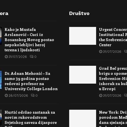
pora
Društvo
Kako je Mustafa
Urgent Conce
Arslanović – Cuci iz
Institutional 
Bosanskog Novog postao
the Srebrenic
nepokolebljivi heroj
Center
terena i ljudskosti
31/07/2026
31/07/2026
0
Grad Beč preu
Dr. Adnan Mehonić – Sa
brigu o spome
samo 39 godina postao
Srebrenice-Hi
redovni profesor na
iskorak za kul
University College London
u Evropi
28/07/2026
0
31/07/2026
Hurtić održao sastanak sa
New York: Dvi
novim rukovodstvom
povodom Međ
Svjetskog saveza dijaspore
dana sjećanja 