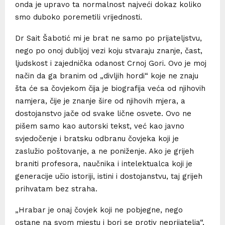
onda je upravo ta normalnost najveći dokaz koliko
smo duboko poremetili vrijednosti.
Dr Sait Šabotić mi je brat ne samo po prijateljstvu,
nego po onoj dubljoj vezi koju stvaraju znanje, čast,
ljudskost i zajednička odanost Crnoj Gori. Ovo je moj
način da ga branim od „divljih hordi“ koje ne znaju
šta će sa čovjekom čija je biografija veća od njihovih
namjera, čije je znanje šire od njihovih mjera, a
dostojanstvo jače od svake lične osvete. Ovo ne
pišem samo kao autorski tekst, već kao javno
svjedočenje i bratsku odbranu čovjeka koji je
zaslužio poštovanje, a ne poniženje. Ako je grijeh
braniti profesora, naučnika i intelektualca koji je
generacije učio istoriji, istini i dostojanstvu, taj grijeh
prihvatam bez straha.
„Hrabar je onaj čovjek koji ne pobjegne, nego
ostane na svom mjestu i bori se protiv neprijatelja“,