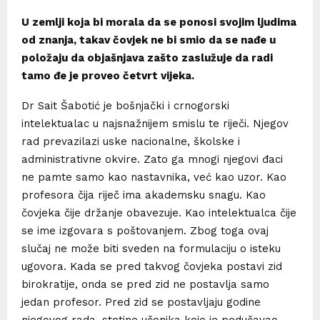
U zemlji koja bi morala da se ponosi svojim ljudima
od znanja, takav čovjek ne bi smio da se nađe u
položaju da objašnjava zašto zaslužuje da radi
tamo đe je proveo četvrt vijeka.
Dr Sait Šabotić je bošnjački i crnogorski
intelektualac u najsnažnijem smislu te riječi. Njegov
rad prevazilazi uske nacionalne, školske i
administrativne okvire. Zato ga mnogi njegovi đaci
ne pamte samo kao nastavnika, već kao uzor. Kao
profesora čija riječ ima akademsku snagu. Kao
čovjeka čije držanje obavezuje. Kao intelektualca čije
se ime izgovara s poštovanjem. Zbog toga ovaj
slučaj ne može biti sveden na formulaciju o isteku
ugovora. Kada se pred takvog čovjeka postavi zid
birokratije, onda se pred zid ne postavlja samo
jedan profesor. Pred zid se postavljaju godine
njegovog rada, stotine učenika koje je podučavao,