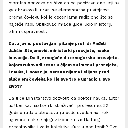
moralna obaveza društva da ne ponižava one koji su
ga obrazovali. Brani se elementarna pristojnost
prema čovjeku koji je decenijama radio ono što se
najteže radi. Oblikovao mlade ljude, učio ih istoriji,
istini i uspravnosti.
Zato javno postavljam pitanje prof. dr Anđeli
Jakšić-Stojanović, ministarki prosvjete, nauke i
inovacija. Da li je moguće da crnogorska prosvjeta,
kojom rukovodi resor u čijem su imenu i prosvjeta,
i nauka, i inovacije, ostane nijema i slijepa pred
slučajem čovjeka koji je sve troje ugradio u svoj
život?
Da li će Ministarstvo dozvoliti da doktor nauka, autor
udžbenika, nastavnik istraživač i profesor sa 32
godine rada u obrazovanju bude sveden na rok
ugovora, dok se njegov izbor za sindikalnog
predstavnika i volja kolektiva guraju pod tepih? Ovo