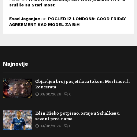
srušile su Stari most
Esad Jaganjac
on
POGLED IZ LONDONA: GOOD FRIDAY
AGREEMENT KAO MODEL ZA BiH
Najnovije
Objavljen broj posjetilaca tokom Merlinovih
koncerata
03/08/2026
0
Edin Džeko potpisao, ostaje u Schalkeu u
sezoni pred nama
03/08/2026
0