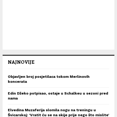
NAJNOVIJE
Objavljen broj posjetilaca tokom Merlinovih
koncerata
Edin Džeko potpisao, ostaje u Schalkeu u sezoni pred
nama
Elvedina Muzaferija slomila nogu na treningu u
Švicarskoj: ‘Vratit ću se na skije prije nego što mislite’