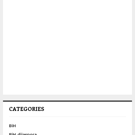
CATEGORIES
BiH
BiH dijaspora