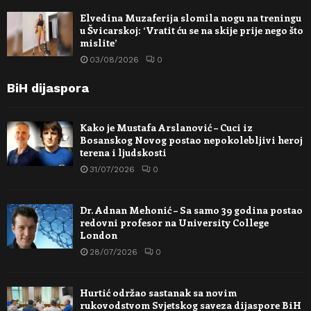
Elvedina Muzaferija slomila nogu na treningu
u Švicarskoj: ‘Vratit ću se na skije prije nego što
mislite’
03/08/2026
0
BiH dijaspora
Kako je Mustafa Arslanović – Cuci iz
Bosanskog Novog postao nepokolebljivi heroj
terena i ljudskosti
31/07/2026
0
Dr. Adnan Mehonić – Sa samo 39 godina postao
redovni profesor na University College
London
28/07/2026
0
Hurtić održao sastanak sa novim
rukovodstvom Svjetskog saveza dijaspore BiH