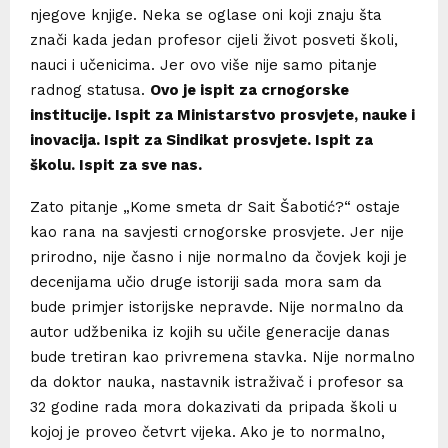
njegove knjige. Neka se oglase oni koji znaju šta
znači kada jedan profesor cijeli život posveti školi,
nauci i učenicima. Jer ovo više nije samo pitanje
radnog statusa.
Ovo je ispit za crnogorske
institucije. Ispit za Ministarstvo prosvjete, nauke i
inovacija. Ispit za Sindikat prosvjete. Ispit za
školu. Ispit za sve nas.
Zato pitanje „Kome smeta dr Sait Šabotić?“ ostaje
kao rana na savjesti crnogorske prosvjete. Jer nije
prirodno, nije časno i nije normalno da čovjek koji je
decenijama učio druge istoriji sada mora sam da
bude primjer istorijske nepravde. Nije normalno da
autor udžbenika iz kojih su učile generacije danas
bude tretiran kao privremena stavka. Nije normalno
da doktor nauka, nastavnik istraživač i profesor sa
32 godine rada mora dokazivati da pripada školi u
kojoj je proveo četvrt vijeka. Ako je to normalno,