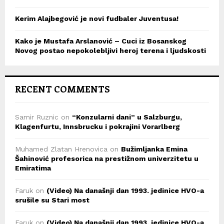
Kerim Alajbegović je novi fudbaler Juventusa!
Kako je Mustafa Arslanović – Cuci iz Bosanskog
Novog postao nepokolebljivi heroj terena i ljudskosti
RECENT COMMENTS
Samir Ruznic
on
“Konzularni dani” u Salzburgu,
Klagenfurtu, Innsbrucku i pokrajini Vorarlberg
Muhamed Zlatan Hrenovica
on
Bužimljanka Emina
Šahinović profesorica na prestižnom univerzitetu u
Emiratima
Faruk
on
(Video) Na današnji dan 1993. jedinice HVO-a
srušile su Stari most
Faruk
on
(Video) Na današnji dan 1993. jedinice HVO-a