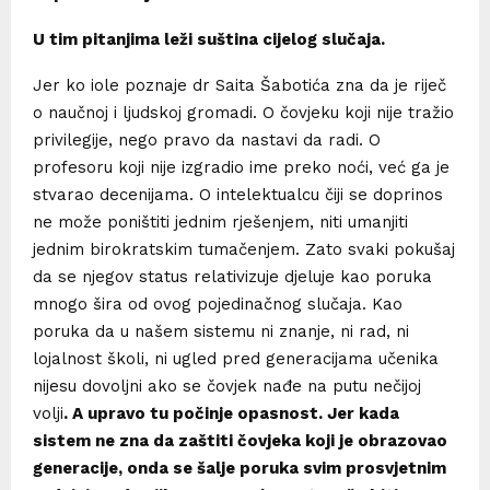
U tim pitanjima leži suština cijelog slučaja.
Jer ko iole poznaje dr Saita Šabotića zna da je riječ
o naučnoj i ljudskoj gromadi. O čovjeku koji nije tražio
privilegije, nego pravo da nastavi da radi. O
profesoru koji nije izgradio ime preko noći, već ga je
stvarao decenijama. O intelektualcu čiji se doprinos
ne može poništiti jednim rješenjem, niti umanjiti
jednim birokratskim tumačenjem. Zato svaki pokušaj
da se njegov status relativizuje djeluje kao poruka
mnogo šira od ovog pojedinačnog slučaja. Kao
poruka da u našem sistemu ni znanje, ni rad, ni
lojalnost školi, ni ugled pred generacijama učenika
nijesu dovoljni ako se čovjek nađe na putu nečijoj
volji
. A upravo tu počinje opasnost. Jer kada
sistem ne zna da zaštiti čovjeka koji je obrazovao
generacije, onda se šalje poruka svim prosvjetnim