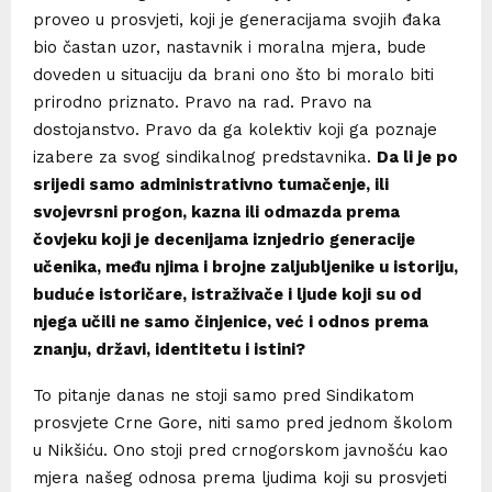
proveo u prosvjeti, koji je generacijama svojih đaka
bio častan uzor, nastavnik i moralna mjera, bude
doveden u situaciju da brani ono što bi moralo biti
prirodno priznato. Pravo na rad. Pravo na
dostojanstvo. Pravo da ga kolektiv koji ga poznaje
izabere za svog sindikalnog predstavnika.
Da li je po
srijedi samo administrativno tumačenje, ili
svojevrsni progon, kazna ili odmazda prema
čovjeku koji je decenijama iznjedrio generacije
učenika, među njima i brojne zaljubljenike u istoriju,
buduće istoričare, istraživače i ljude koji su od
njega učili ne samo činjenice, već i odnos prema
znanju, državi, identitetu i istini?
To pitanje danas ne stoji samo pred Sindikatom
prosvjete Crne Gore, niti samo pred jednom školom
u Nikšiću. Ono stoji pred crnogorskom javnošću kao
mjera našeg odnosa prema ljudima koji su prosvjeti