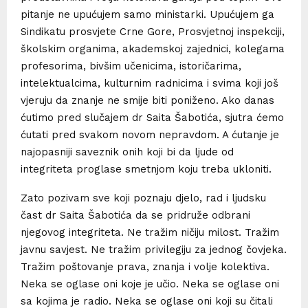
pitanje ne upućujem samo ministarki. Upućujem ga
Sindikatu prosvjete Crne Gore, Prosvjetnoj inspekciji,
školskim organima, akademskoj zajednici, kolegama
profesorima, bivšim učenicima, istoričarima,
intelektualcima, kulturnim radnicima i svima koji još
vjeruju da znanje ne smije biti poniženo. Ako danas
ćutimo pred slučajem dr Saita Šabotića, sjutra ćemo
ćutati pred svakom novom nepravdom. A ćutanje je
najopasniji saveznik onih koji bi da ljude od
integriteta proglase smetnjom koju treba ukloniti.
Zato pozivam sve koji poznaju djelo, rad i ljudsku
čast dr Saita Šabotića da se pridruže odbrani
njegovog integriteta. Ne tražim ničiju milost. Tražim
javnu savjest. Ne tražim privilegiju za jednog čovjeka.
Tražim poštovanje prava, znanja i volje kolektiva.
Neka se oglase oni koje je učio. Neka se oglase oni
sa kojima je radio. Neka se oglase oni koji su čitali