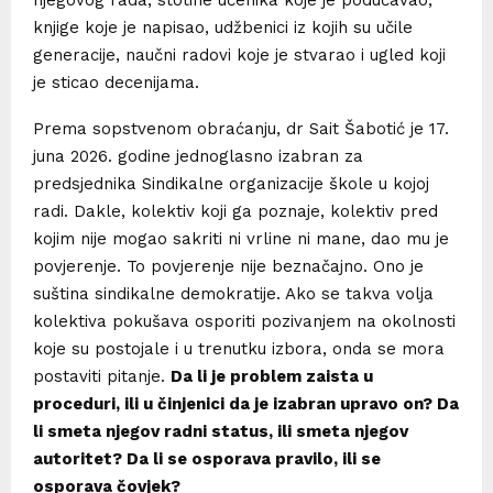
knjige koje je napisao, udžbenici iz kojih su učile
generacije, naučni radovi koje je stvarao i ugled koji
je sticao decenijama.
Prema sopstvenom obraćanju, dr Sait Šabotić je 17.
juna 2026. godine jednoglasno izabran za
predsjednika Sindikalne organizacije škole u kojoj
radi. Dakle, kolektiv koji ga poznaje, kolektiv pred
kojim nije mogao sakriti ni vrline ni mane, dao mu je
povjerenje. To povjerenje nije beznačajno. Ono je
suština sindikalne demokratije. Ako se takva volja
kolektiva pokušava osporiti pozivanjem na okolnosti
koje su postojale i u trenutku izbora, onda se mora
postaviti pitanje.
Da li je problem zaista u
proceduri, ili u činjenici da je izabran upravo on? Da
li smeta njegov radni status, ili smeta njegov
autoritet? Da li se osporava pravilo, ili se
osporava čovjek?