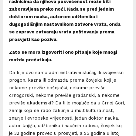
radnicima da njihova posvećenost može biti
zaboravljena preko noći. Kada se pred jednim
doktorom nauka, autorom udžbenika i
dugogodišnjim nastavnikom zatvore vrata, onda
se zapravo zatvaraju vrata poštovanju prema
prosvjeti kao pozivu.
Zato se mora izgovoriti ono pitanje koje mnogi
možda prećutkuju.
Da li je ovo samo administrativni slučaj, ili svojevrsni
progon, kazna ili odmazda prema čovjeku koji je
nekome previše bošnjački, nekome previše
crnogorski, nekome previše građanski, a nekome
previše akademski? Da li je moguće da u Crnoj Gori,
zemlji koja se rado zaklinje u multikulturalnost,
znanje i evropske vrijednosti, jedan doktor nauka,
autor knjiga, udžbenika i naučnih radova, čovjek koji
je 32 godine proveo u prosvjeti, a 25 godina u istoj