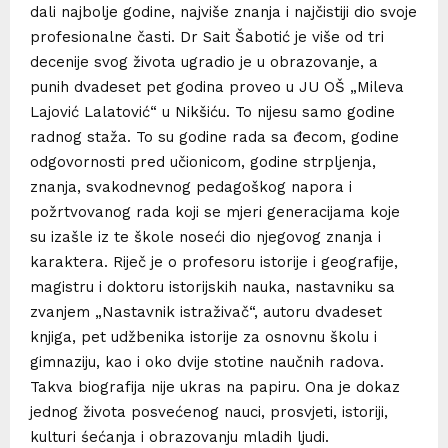
dali najbolje godine, najviše znanja i najčistiji dio svoje
profesionalne časti. Dr Sait Šabotić je više od tri
decenije svog života ugradio je u obrazovanje, a
punih dvadeset pet godina proveo u JU OŠ „Mileva
Lajović Lalatović“ u Nikšiću. To nijesu samo godine
radnog staža. To su godine rada sa đecom, godine
odgovornosti pred učionicom, godine strpljenja,
znanja, svakodnevnog pedagoškog napora i
požrtvovanog rada koji se mjeri generacijama koje
su izašle iz te škole noseći dio njegovog znanja i
karaktera. Riječ je o profesoru istorije i geografije,
magistru i doktoru istorijskih nauka, nastavniku sa
zvanjem „Nastavnik istraživač“, autoru dvadeset
knjiga, pet udžbenika istorije za osnovnu školu i
gimnaziju, kao i oko dvije stotine naučnih radova.
Takva biografija nije ukras na papiru. Ona je dokaz
jednog života posvećenog nauci, prosvjeti, istoriji,
kulturi śećanja i obrazovanju mladih ljudi.