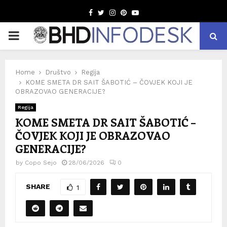
Facebook
Twitter
Instagram
Pinterest
Youtube
PRIMARY
MENU
Home
Društvo
Regija
KOME SMETA DR SAIT ŠABOTIĆ – ČOVJEK KOJI JE
OBRAZOVAO GENERACIJE?
Regija
KOME SMETA DR SAIT ŠABOTIĆ –
ČOVJEK KOJI JE OBRAZOVAO
GENERACIJE?
by
Copo Sejo
28/06/2026
0
SHARE
1