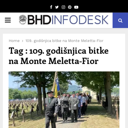
Facebook
Twitter
Instagram
Pinterest
Youtube
PRIMARY
MENU
Home
109. godišnjica bitke na Monte Meletta-Fior
Tag : 109. godišnjica bitke
na Monte Meletta-Fior