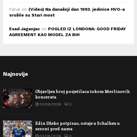
Faruk
on
(Video) Na današnji dan 1993. jedinice HVO-a
srušile su Stari most
Esad Jaganjac
on
POGLED IZ LONDONA: GOOD FRIDAY
AGREEMENT KAO MODEL ZA BiH
Najnovije
Objavljen broj posjetilaca tokom Merlinovih
koncerata
03/08/2026
0
Edin Džeko potpisao, ostaje u Schalkeu u
sezoni pred nama
03/08/2026
0