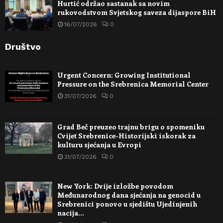
Hurtić održao sastanak sa novim
rukovodstvom Svjetskog saveza dijaspore BiH
16/07/2026
0
Društvo
Urgent Concern: Growing Institutional
Pressure on the Srebrenica Memorial Center
31/07/2026
0
Grad Beč preuzeo trajnu brigu o spomeniku
Cvijet Srebrenice-Historijski iskorak za
kulturu sjećanja u Evropi
31/07/2026
0
New York: Dvije izložbe povodom
Međunarodnog dana sjećanja na genocid u
Srebrenici ponovo u sjedištu Ujedinjenih
nacija…