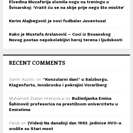
Elvedina Muzaferija slomila nogu na treningu u
Švicarskoj: ‘Vratit ću se na skije prije nego što mislite’
Kerim Alajbegović je novi fudbaler Juventusa!
Kako je Mustafa Arslanović – Cuci iz Bosanskog
Novog postao nepokolebljivi heroj terena i ljudskosti
RECENT COMMENTS
Samir Ruznic
on
“Konzularni dani” u Salzburgu,
Klagenfurtu, Innsbrucku i pokrajini Vorarlberg
Muhamed Zlatan Hrenovica
on
Bužimljanka Emina
Šahinović profesorica na prestižnom univerzitetu u
Emiratima
Faruk
on
(Video) Na današnji dan 1993. jedinice HVO-a
srušile su Stari most