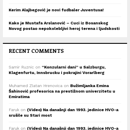
Kerim Alajbegović je novi fudbaler Juventusa!
Kako je Mustafa Arslanović – Cuci iz Bosanskog
Novog postao nepokolebljivi heroj terena i ljudskosti
RECENT COMMENTS
Samir Ruznic
on
“Konzularni dani” u Salzburgu,
Klagenfurtu, Innsbrucku i pokrajini Vorarlberg
Muhamed Zlatan Hrenovica
on
Bužimljanka Emina
Šahinović profesorica na prestižnom univerzitetu u
Emiratima
Faruk
on
(Video) Na današnji dan 1993. jedinice HVO-a
srušile su Stari most
Faruk
on
(Video) Na današnji dan 1993. jedinice HVO-a