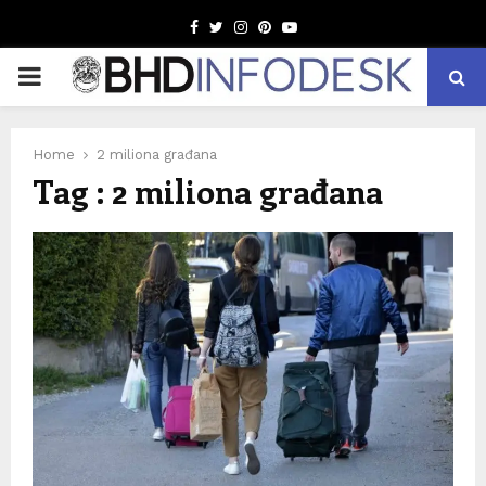
Facebook
Twitter
Instagram
Pinterest
Youtube
PRIMARY
MENU
Home
2 miliona građana
Tag : 2 miliona građana