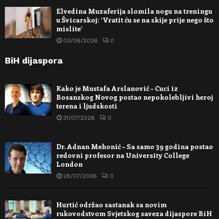
Elvedina Muzaferija slomila nogu na treningu
u Švicarskoj: ‘Vratit ću se na skije prije nego što
mislite’
03/08/2026
0
BiH dijaspora
Kako je Mustafa Arslanović – Cuci iz
Bosanskog Novog postao nepokolebljivi heroj
terena i ljudskosti
31/07/2026
0
Dr. Adnan Mehonić – Sa samo 39 godina postao
redovni profesor na University College
London
28/07/2026
0
Hurtić održao sastanak sa novim
rukovodstvom Svjetskog saveza dijaspore BiH