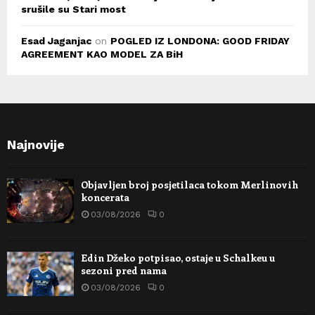
srušile su Stari most
Esad Jaganjac
on
POGLED IZ LONDONA: GOOD FRIDAY
AGREEMENT KAO MODEL ZA BiH
Najnovije
Objavljen broj posjetilaca tokom Merlinovih
koncerata
03/08/2026
0
Edin Džeko potpisao, ostaje u Schalkeu u
sezoni pred nama
03/08/2026
0