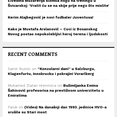
Elvedina Muzaferija slomila nogu na treningu u
Švicarskoj: ‘Vratit ću se na skije prije nego što mislite’
Kerim Alajbegović je novi fudbaler Juventusa!
Kako je Mustafa Arslanović – Cuci iz Bosanskog
Novog postao nepokolebljivi heroj terena i ljudskosti
RECENT COMMENTS
Samir Ruznic
on
“Konzularni dani” u Salzburgu,
Klagenfurtu, Innsbrucku i pokrajini Vorarlberg
Muhamed Zlatan Hrenovica
on
Bužimljanka Emina
Šahinović profesorica na prestižnom univerzitetu u
Emiratima
Faruk
on
(Video) Na današnji dan 1993. jedinice HVO-a
srušile su Stari most