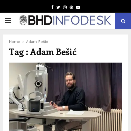
Facebook
Twitter
Instagram
Pinterest
Youtube
PRIMARY
MENU
Home
Adam Bešić
Tag : Adam Bešić