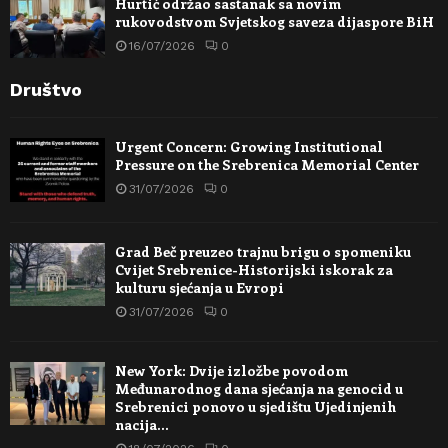
Hurtić održao sastanak sa novim
rukovodstvom Svjetskog saveza dijaspore BiH
16/07/2026
0
Društvo
Urgent Concern: Growing Institutional
Pressure on the Srebrenica Memorial Center
31/07/2026
0
Grad Beč preuzeo trajnu brigu o spomeniku
Cvijet Srebrenice-Historijski iskorak za
kulturu sjećanja u Evropi
31/07/2026
0
New York: Dvije izložbe povodom
Međunarodnog dana sjećanja na genocid u
Srebrenici ponovo u sjedištu Ujedinjenih
nacija…