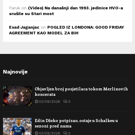
Faruk
on
(Video) Na današnji dan 1993. jedinice HVO-a
srušile su Stari most
Esad Jaganjac
on
POGLED IZ LONDONA: GOOD FRIDAY
AGREEMENT KAO MODEL ZA BiH
Najnovije
Objavljen broj posjetilaca tokom Merlinovih
koncerata
03/08/2026
0
Edin Džeko potpisao, ostaje u Schalkeu u
sezoni pred nama
03/08/2026
0