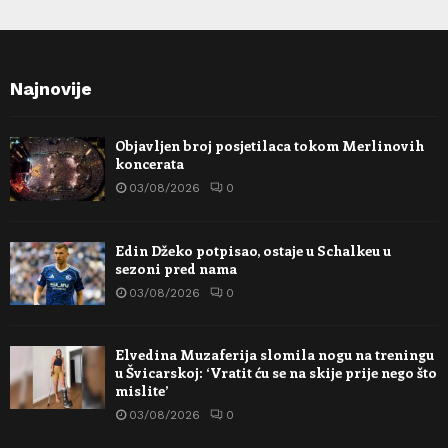
Najnovije
Objavljen broj posjetilaca tokom Merlinovih
koncerata
03/08/2026
0
Edin Džeko potpisao, ostaje u Schalkeu u
sezoni pred nama
03/08/2026
0
Elvedina Muzaferija slomila nogu na treningu
u Švicarskoj: ‘Vratit ću se na skije prije nego što
mislite’
03/08/2026
0