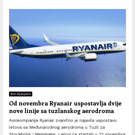
BiH dijaspora
Od novembra Ryanair uspostavlja dvije
nove linije sa tuzlanskog aerodroma
Aviokompanija Ryanair zvanično je najavila uspostavu
letova sa Međunarodnog aerodroma u Tuzli za
Stockholm i Memingen. Letovi će startati u 22 novembra