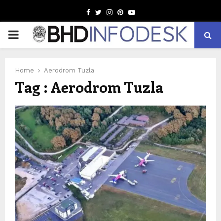
Facebook
Twitter
Instagram
Pinterest
Youtube
PRIMARY
MENU
Home
Aerodrom Tuzla
Tag : Aerodrom Tuzla