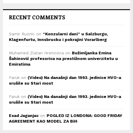
RECENT COMMENTS
Samir Ruznic
on
“Konzularni dani” u Salzburgu,
Klagenfurtu, Innsbrucku i pokrajini Vorarlberg
Muhamed Zlatan Hrenovica
on
Bužimljanka Emina
Šahinović profesorica na prestižnom univerzitetu u
Emiratima
Faruk
on
(Video) Na današnji dan 1993. jedinice HVO-a
srušile su Stari most
Faruk
on
(Video) Na današnji dan 1993. jedinice HVO-a
srušile su Stari most
Esad Jaganjac
on
POGLED IZ LONDONA: GOOD FRIDAY
AGREEMENT KAO MODEL ZA BiH