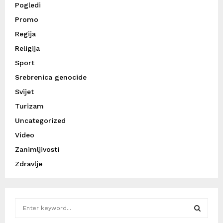
Pogledi
Promo
Regija
Religija
Sport
Srebrenica genocide
Svijet
Turizam
Uncategorized
Video
Zanimljivosti
Zdravlje
S
e