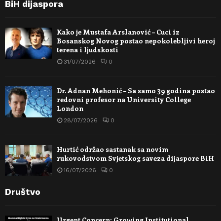
BiH dijaspora
Kako je Mustafa Arslanović – Cuci iz
Bosanskog Novog postao nepokolebljivi heroj
terena i ljudskosti
31/07/2026
0
Dr. Adnan Mehonić – Sa samo 39 godina postao
redovni profesor na University College
London
28/07/2026
0
Hurtić održao sastanak sa novim
rukovodstvom Svjetskog saveza dijaspore BiH
16/07/2026
0
Društvo
Urgent Concern: Growing Institutional