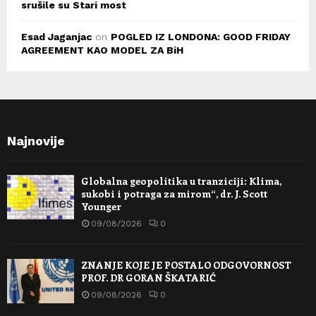
srušile su Stari most
Esad Jaganjac
on
POGLED IZ LONDONA: GOOD FRIDAY
AGREEMENT KAO MODEL ZA BiH
Najnovije
Globalna geopolitika u tranziciji: Klima,
sukobi i potraga za mirom“, dr. J. Scott
Younger
09/08/2026
0
ZNANJE KOJE JE POSTALO ODGOVORNOST
PROF. DR GORAN ŠKATARIĆ
09/08/2026
0