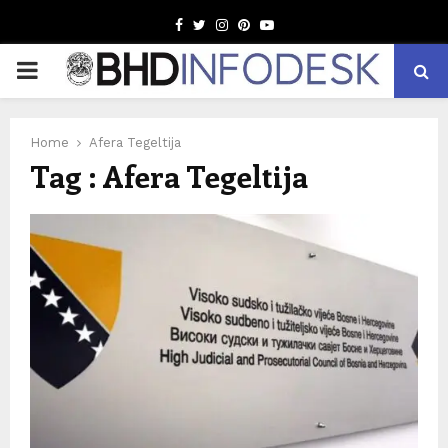
Facebook
Twitter
Instagram
Pinterest
Youtube
PRIMARY
MENU
Home
Afera Tegeltija
Tag : Afera Tegeltija