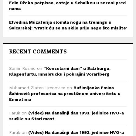
Edin Džeko potpisao, ostaje u Schalkeu u sezoni pred
nama
Elvedina Muzaferija slomila nogu na treningu u
Švicarskoj: ‘Vratit ću se na skije prije nego što mislite’
RECENT COMMENTS
Samir Ruznic
on
“Konzularni dani” u Salzburgu,
Klagenfurtu, Innsbrucku i pokrajini Vorarlberg
Muhamed Zlatan Hrenovica
on
Bužimljanka Emina
Šahinović profesorica na prestižnom univerzitetu u
Emiratima
Faruk
on
(Video) Na današnji dan 1993. jedinice HVO-a
srušile su Stari most
Faruk
on
(Video) Na današnji dan 1993. jedinice HVO-a