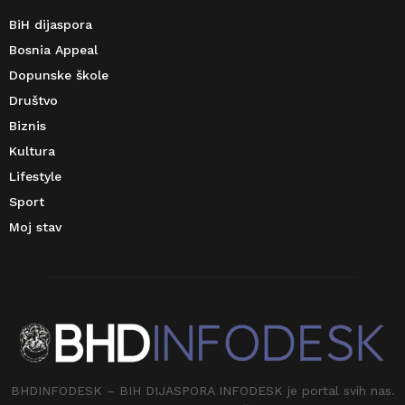
BiH dijaspora
Bosnia Appeal
Dopunske škole
Društvo
Biznis
Kultura
Lifestyle
Sport
Moj stav
BHDINFODESK – BIH DIJASPORA INFODESK je portal svih nas.