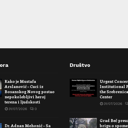
pora
Društvo
Kako je Mustafa
Urgent Conce
Arslanović – Cuci iz
Institutional 
Bosanskog Novog postao
the Srebrenic
nepokolebljivi heroj
Center
terena i ljudskosti
31/07/2026
31/07/2026
0
Grad Beč preu
Dr. Adnan Mehonić – Sa
brigu o spome