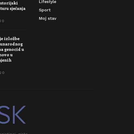
Lifestyle
storijski
turu sjećanja
Sport
Moj stav
0
je izložbe
unarodnog
na genocid u
novo u
njenih
0