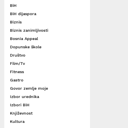
BiH
BiH dijaspora
Biznis
Biznis zanimljivosti
Bosnia Appeal
Dopunske škole
Društvo
Film/Tv
Fitness
Gastro
Govor zemlje moje
Izbor urednika
Izbori BiH
Književnost
Kultura