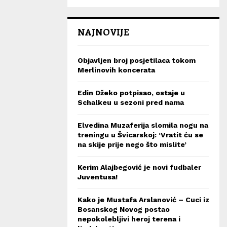
NAJNOVIJE
Objavljen broj posjetilaca tokom
Merlinovih koncerata
Edin Džeko potpisao, ostaje u
Schalkeu u sezoni pred nama
Elvedina Muzaferija slomila nogu na
treningu u Švicarskoj: ‘Vratit ću se
na skije prije nego što mislite’
Kerim Alajbegović je novi fudbaler
Juventusa!
Kako je Mustafa Arslanović – Cuci iz
Bosanskog Novog postao
nepokolebljivi heroj terena i