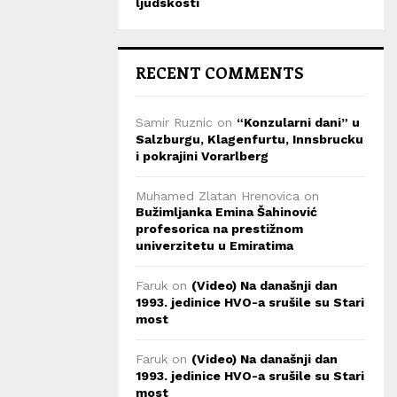
ljudskosti
RECENT COMMENTS
Samir Ruznic
on
“Konzularni dani” u
Salzburgu, Klagenfurtu, Innsbrucku
i pokrajini Vorarlberg
Muhamed Zlatan Hrenovica
on
Bužimljanka Emina Šahinović
profesorica na prestižnom
univerzitetu u Emiratima
Faruk
on
(Video) Na današnji dan
1993. jedinice HVO-a srušile su Stari
most
Faruk
on
(Video) Na današnji dan
1993. jedinice HVO-a srušile su Stari
most