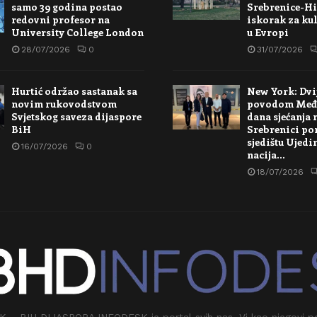
samo 39 godina postao
Srebrenice-Hi
redovni profesor na
iskorak za kul
University College London
u Evropi
28/07/2026
0
31/07/2026
Hurtić održao sastanak sa
New York: Dvi
novim rukovodstvom
povodom Međ
Svjetskog saveza dijaspore
dana sjećanja 
BiH
Srebrenici po
sjedištu Ujedi
16/07/2026
0
nacija…
18/07/2026