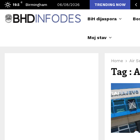
C
vljen broj posjetilaca tokom Merlinovih koncerata
Birmingham
06/08/2026
TRENDING NOW
19.5
BiH dijaspora
Bo
Moj stav
Home
Air S
Tag : 