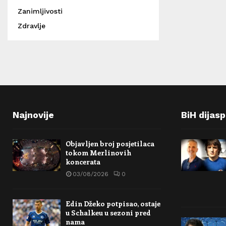
Zanimljivosti
Zdravlje
Najnovije
BiH dijas
Objavljen broj posjetilaca
tokom Merlinovih
koncerata
03/08/2026
0
Edin Džeko potpisao, ostaje
u Schalkeu u sezoni pred
nama