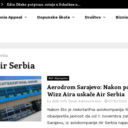
Edin Džeko potpisao, ostaje u Schalkeu u…
snia Appeal
Dopunske škole
Društvo
Biznis
erbia
Air Serbia
BiH dijaspora
Aerodrom Sarajevo: Nakon po
Wizz Aira uskače Air Serbia
by
BHD Info Desk Administrator
07/10/2022
Nakon što je niskotarifna aviokompanija W
obavijestila javnost da od 1. novembra za
Sarajevu, iz aviokompanije Air Serbia najavi