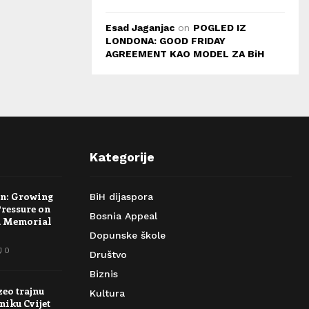
Esad Jaganjac
on
POGLED IZ
LONDONA: GOOD FRIDAY
AGREEMENT KAO MODEL ZA BiH
Kategorije
rn: Growing
BiH dijaspora
Pressure on
Bosnia Appeal
a Memorial
Dopunske škole
0
Društvo
Biznis
zeo trajnu
Kultura
niku Cvijet