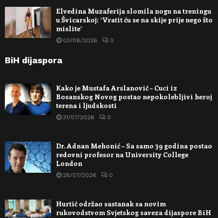
Elvedina Muzaferija slomila nogu na treningu
u Švicarskoj: ‘Vratit ću se na skije prije nego što
mislite’
03/08/2026
0
BiH dijaspora
Kako je Mustafa Arslanović – Cuci iz
Bosanskog Novog postao nepokolebljivi heroj
terena i ljudskosti
31/07/2026
0
Dr. Adnan Mehonić – Sa samo 39 godina postao
redovni profesor na University College
London
28/07/2026
0
Hurtić održao sastanak sa novim
rukovodstvom Svjetskog saveza dijaspore BiH