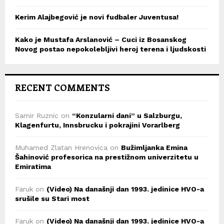
Kerim Alajbegović je novi fudbaler Juventusa!
Kako je Mustafa Arslanović – Cuci iz Bosanskog
Novog postao nepokolebljivi heroj terena i ljudskosti
RECENT COMMENTS
Samir Ruznic
on
“Konzularni dani” u Salzburgu,
Klagenfurtu, Innsbrucku i pokrajini Vorarlberg
Muhamed Zlatan Hrenovica
on
Bužimljanka Emina
Šahinović profesorica na prestižnom univerzitetu u
Emiratima
Faruk
on
(Video) Na današnji dan 1993. jedinice HVO-a
srušile su Stari most
Faruk
on
(Video) Na današnji dan 1993. jedinice HVO-a