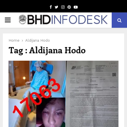
Facebook
Twitter
Instagram
Pinterest
Youtube
PRIMARY
MENU
Home
Aldijana Hodo
Tag : Aldijana Hodo