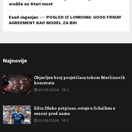
srušile su Stari most
Esad Jaganjac
on
POGLED IZ LONDONA: GOOD FRIDAY
AGREEMENT KAO MODEL ZA BiH
Najnovije
Objavljen broj posjetilaca tokom Merlinovih
koncerata
03/08/2026
0
Edin Džeko potpisao, ostaje u Schalkeu u
sezoni pred nama
03/08/2026
0