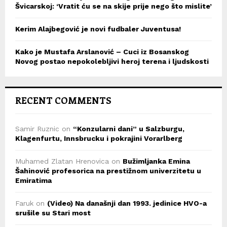
Švicarskoj: ‘Vratit ću se na skije prije nego što mislite’
Kerim Alajbegović je novi fudbaler Juventusa!
Kako je Mustafa Arslanović – Cuci iz Bosanskog
Novog postao nepokolebljivi heroj terena i ljudskosti
RECENT COMMENTS
Samir Ruznic
on
“Konzularni dani” u Salzburgu,
Klagenfurtu, Innsbrucku i pokrajini Vorarlberg
Muhamed Zlatan Hrenovica
on
Bužimljanka Emina
Šahinović profesorica na prestižnom univerzitetu u
Emiratima
Faruk
on
(Video) Na današnji dan 1993. jedinice HVO-a
srušile su Stari most