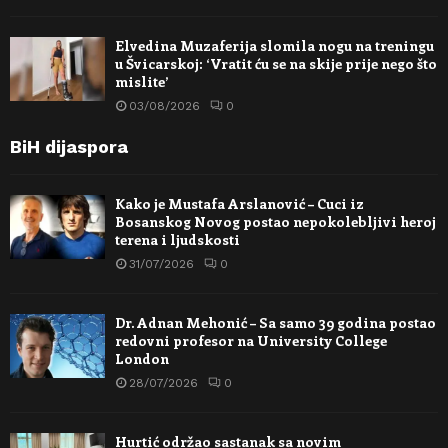
Elvedina Muzaferija slomila nogu na treningu
u Švicarskoj: ‘Vratit ću se na skije prije nego što
mislite’
03/08/2026
0
BiH dijaspora
Kako je Mustafa Arslanović – Cuci iz
Bosanskog Novog postao nepokolebljivi heroj
terena i ljudskosti
31/07/2026
0
Dr. Adnan Mehonić – Sa samo 39 godina postao
redovni profesor na University College
London
28/07/2026
0
Hurtić održao sastanak sa novim