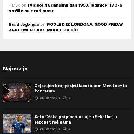
Faruk
on
(Video) Na današnji dan 1993. jedinice HVO-a
srušile su Stari most
Esad Jaganjac
on
POGLED IZ LONDONA: GOOD FRIDAY
AGREEMENT KAO MODEL ZA BiH
Najnovije
Objavljen broj posjetilaca tokom Merlinovih
koncerata
03/08/2026
0
Edin Džeko potpisao, ostaje u Schalkeu u
sezoni pred nama
03/08/2026
0