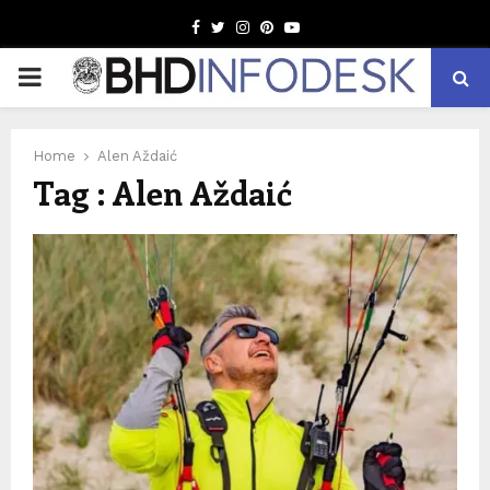
Facebook
Twitter
Instagram
Pinterest
Youtube
PRIMARY
MENU
Home
Alen Aždaić
Tag : Alen Aždaić