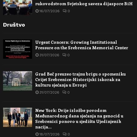
rukovodstvom Svjetskog saveza dijaspore BiH
16/07/2026
0
Društvo
Urgent Concern: Growing Institutional
Pressure on the Srebrenica Memorial Center
31/07/2026
0
Grad Beč preuzeo trajnu brigu o spomeniku
Cvijet Srebrenice-Historijski iskorak za
kulturu sjećanja u Evropi
31/07/2026
0
New York: Dvije izložbe povodom
Međunarodnog dana sjećanja na genocid u
Srebrenici ponovo u sjedištu Ujedinjenih
nacija…
18/07/2026
0