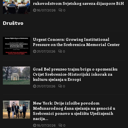
rukovodstvom Svjetskog saveza dijaspore BiH
16/07/2026
0
Društvo
Urgent Concern: Growing Institutional
Pressure on the Srebrenica Memorial Center
31/07/2026
0
Grad Beč preuzeo trajnu brigu o spomeniku
Cvijet Srebrenice-Historijski iskorak za
kulturu sjećanja u Evropi
31/07/2026
0
New York: Dvije izložbe povodom
Međunarodnog dana sjećanja na genocid u
Srebrenici ponovo u sjedištu Ujedinjenih
nacija…
18/07/2026
0