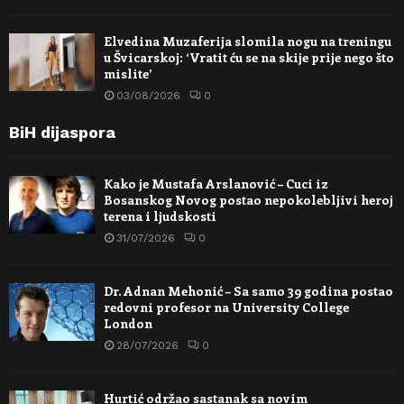
Elvedina Muzaferija slomila nogu na treningu
u Švicarskoj: ‘Vratit ću se na skije prije nego što
mislite’
03/08/2026
0
BiH dijaspora
Kako je Mustafa Arslanović – Cuci iz
Bosanskog Novog postao nepokolebljivi heroj
terena i ljudskosti
31/07/2026
0
Dr. Adnan Mehonić – Sa samo 39 godina postao
redovni profesor na University College
London
28/07/2026
0
Hurtić održao sastanak sa novim