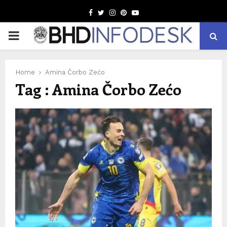
Facebook
Twitter
Instagram
Pinterest
Youtube
PRIMARY
MENU
Home
Amina Čorbo Zećo
Tag : Amina Čorbo Zećo