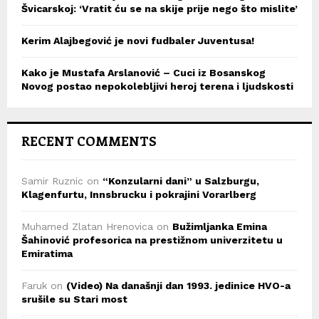
Švicarskoj: ‘Vratit ću se na skije prije nego što mislite’
Kerim Alajbegović je novi fudbaler Juventusa!
Kako je Mustafa Arslanović – Cuci iz Bosanskog
Novog postao nepokolebljivi heroj terena i ljudskosti
RECENT COMMENTS
Samir Ruznic
on
“Konzularni dani” u Salzburgu,
Klagenfurtu, Innsbrucku i pokrajini Vorarlberg
Muhamed Zlatan Hrenovica
on
Bužimljanka Emina
Šahinović profesorica na prestižnom univerzitetu u
Emiratima
Faruk
on
(Video) Na današnji dan 1993. jedinice HVO-a
srušile su Stari most