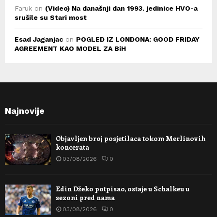
Faruk
on
(Video) Na današnji dan 1993. jedinice HVO-a
srušile su Stari most
Esad Jaganjac
on
POGLED IZ LONDONA: GOOD FRIDAY
AGREEMENT KAO MODEL ZA BiH
Najnovije
Objavljen broj posjetilaca tokom Merlinovih
koncerata
03/08/2026
0
Edin Džeko potpisao, ostaje u Schalkeu u
sezoni pred nama
03/08/2026
0