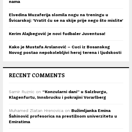
nama
Elvedina Muzaferija slomila nogu na treningu u
Švicarskoj: ‘Vratit ću se na skije prije nego što mislite’
Kerim Alajbegović je novi fudbaler Juventusa!
Kako je Mustafa Arslanović – Cuci iz Bosanskog
Novog postao nepokolebljivi heroj terena i ljudskosti
RECENT COMMENTS
Samir Ruznic
on
“Konzularni dani” u Salzburgu,
Klagenfurtu, Innsbrucku i pokrajini Vorarlberg
Muhamed Zlatan Hrenovica
on
Bužimljanka Emina
Šahinović profesorica na prestižnom univerzitetu u
Emiratima