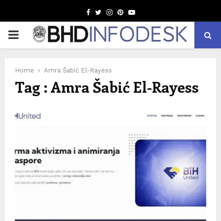
Facebook
Twitter
Instagram
Pinterest
Youtube
PRIMARY
MENU
Home
Amra Šabić El-Rayess
Tag : Amra Šabić El-Rayess