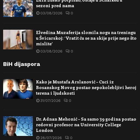
sezoni pred nama
03/08/2026
0
Elvedina Muzaferija slomila nogu na treningu
u Švicarskoj: ‘Vratit ću se na skije prije nego što
mislite’
03/08/2026
0
BiH dijaspora
Kako je Mustafa Arslanović – Cuci iz
Bosanskog Novog postao nepokolebljivi heroj
terena i ljudskosti
31/07/2026
0
Dr. Adnan Mehonić – Sa samo 39 godina postao
redovni profesor na University College
London
28/07/2026
0