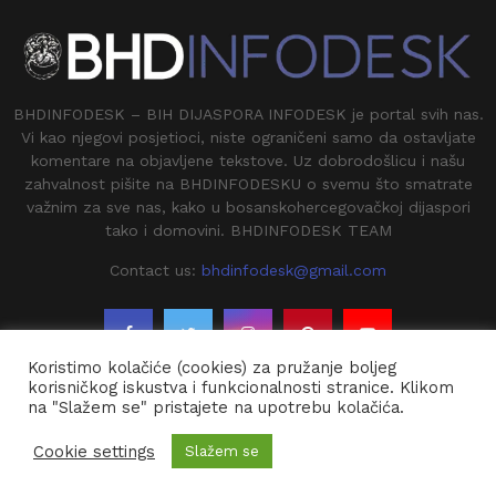
BHDINFODESK – BIH DIJASPORA INFODESK je portal svih nas.
Vi kao njegovi posjetioci, niste ograničeni samo da ostavljate
komentare na objavljene tekstove. Uz dobrodošlicu i našu
zahvalnost pišite na BHDINFODESKU o svemu što smatrate
važnim za sve nas, kako u bosanskohercegovačkoj dijaspori
tako i domovini. BHDINFODESK TEAM
Contact us:
bhdinfodesk@gmail.com
Koristimo kolačiće (cookies) za pružanje boljeg
korisničkog iskustva i funkcionalnosti stranice. Klikom
na "Slažem se" pristajete na upotrebu kolačića.
@2020 - BHDINFODESK. All Right Reserved.
Cookie settings
Slažem se
Kontakt
O Nama
Impresium
Arhiva
Dojavi vijest