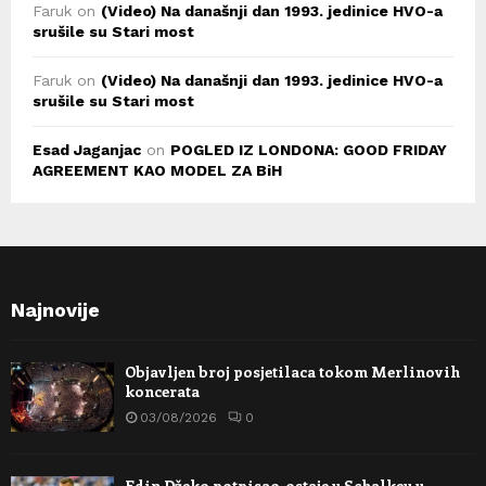
Faruk
on
(Video) Na današnji dan 1993. jedinice HVO-a
srušile su Stari most
Faruk
on
(Video) Na današnji dan 1993. jedinice HVO-a
srušile su Stari most
Esad Jaganjac
on
POGLED IZ LONDONA: GOOD FRIDAY
AGREEMENT KAO MODEL ZA BiH
Najnovije
Objavljen broj posjetilaca tokom Merlinovih
koncerata
03/08/2026
0
Edin Džeko potpisao, ostaje u Schalkeu u