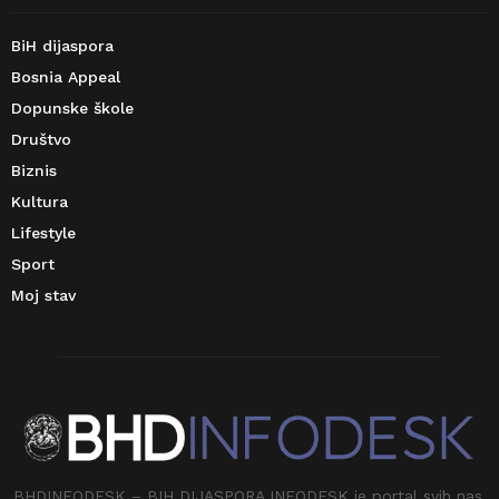
BiH dijaspora
Bosnia Appeal
Dopunske škole
Društvo
Biznis
Kultura
Lifestyle
Sport
Moj stav
BHDINFODESK – BIH DIJASPORA INFODESK je portal svih nas.