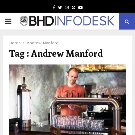
Facebook
Twitter
Instagram
Pinterest
Youtube
PRIMARY
MENU
Home
Andrew Manford
Tag : Andrew Manford