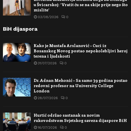
u Švicarskoj: ‘Vratit ću se na skije prije nego što
mislite’
03/08/2026
0
BiH dijaspora
Kako je Mustafa Arslanović – Cuci iz
Bosanskog Novog postao nepokolebljivi heroj
terena i ljudskosti
31/07/2026
0
Dr. Adnan Mehonić – Sa samo 39 godina postao
redovni profesor na University College
London
28/07/2026
0
Hurtić održao sastanak sa novim
rukovodstvom Svjetskog saveza dijaspore BiH
16/07/2026
0