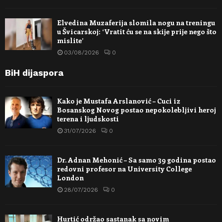
Elvedina Muzaferija slomila nogu na treningu
u Švicarskoj: ‘Vratit ću se na skije prije nego što
mislite’
03/08/2026
0
BiH dijaspora
Kako je Mustafa Arslanović – Cuci iz
Bosanskog Novog postao nepokolebljivi heroj
terena i ljudskosti
31/07/2026
0
Dr. Adnan Mehonić – Sa samo 39 godina postao
redovni profesor na University College
London
28/07/2026
0
Hurtić održao sastanak sa novim