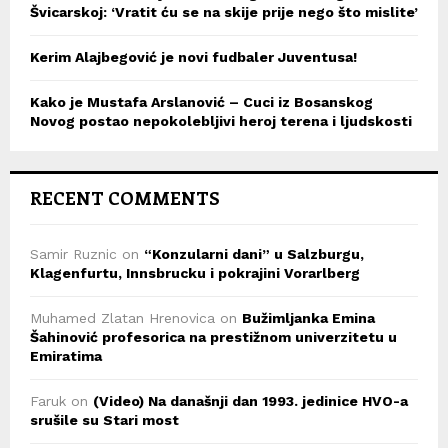
Švicarskoj: ‘Vratit ću se na skije prije nego što mislite’
Kerim Alajbegović je novi fudbaler Juventusa!
Kako je Mustafa Arslanović – Cuci iz Bosanskog
Novog postao nepokolebljivi heroj terena i ljudskosti
RECENT COMMENTS
Samir Ruznic
on
“Konzularni dani” u Salzburgu,
Klagenfurtu, Innsbrucku i pokrajini Vorarlberg
Muhamed Zlatan Hrenovica
on
Bužimljanka Emina
Šahinović profesorica na prestižnom univerzitetu u
Emiratima
Faruk
on
(Video) Na današnji dan 1993. jedinice HVO-a
srušile su Stari most