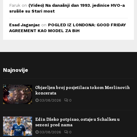
Faruk
on
(Video) Na današnji dan 1993. jedinice HVO-a
srušile su Stari most
Esad Jaganjac
on
POGLED IZ LONDONA: GOOD FRIDAY
AGREEMENT KAO MODEL ZA BiH
Najnovije
Objavljen broj posjetilaca tokom Merlinovih
koncerata
03/08/2026
0
Edin Džeko potpisao, ostaje u Schalkeu u
sezoni pred nama
03/08/2026
0