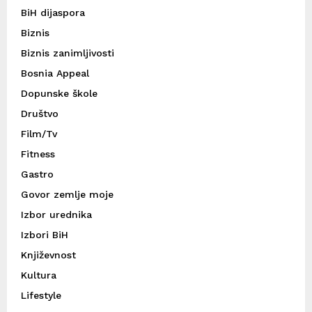
BiH dijaspora
Biznis
Biznis zanimljivosti
Bosnia Appeal
Dopunske škole
Društvo
Film/Tv
Fitness
Gastro
Govor zemlje moje
Izbor urednika
Izbori BiH
Književnost
Kultura
Lifestyle