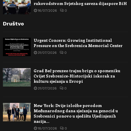
rukovodstvom Svjetskog saveza dijaspore BiH
16/07/2026
0
Društvo
Urgent Concern: Growing Institutional
Pressure on the Srebrenica Memorial Center
31/07/2026
0
Grad Beč preuzeo trajnu brigu o spomeniku
Cvijet Srebrenice-Historijski iskorak za
kulturu sjećanja u Evropi
31/07/2026
0
New York: Dvije izložbe povodom
Međunarodnog dana sjećanja na genocid u
Srebrenici ponovo u sjedištu Ujedinjenih
nacija…
18/07/2026
0