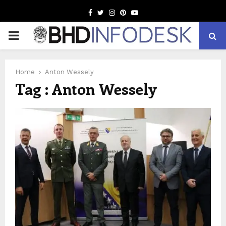
Facebook
Twitter
Instagram
Pinterest
Youtube
PRIMARY
MENU
Home
Anton Wessely
Tag : Anton Wessely