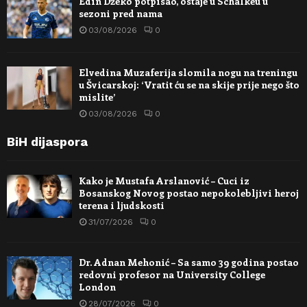
Edin Džeko potpisao, ostaje u Schalkeu u
sezoni pred nama
03/08/2026
0
Elvedina Muzaferija slomila nogu na treningu
u Švicarskoj: ‘Vratit ću se na skije prije nego što
mislite’
03/08/2026
0
BiH dijaspora
Kako je Mustafa Arslanović – Cuci iz
Bosanskog Novog postao nepokolebljivi heroj
terena i ljudskosti
31/07/2026
0
Dr. Adnan Mehonić – Sa samo 39 godina postao
redovni profesor na University College
London
28/07/2026
0