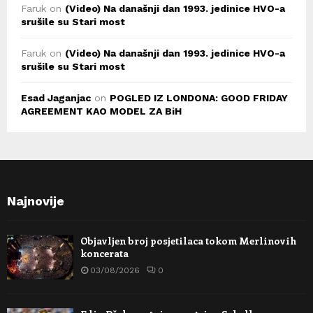
Faruk
on
(Video) Na današnji dan 1993. jedinice HVO-a
srušile su Stari most
Faruk
on
(Video) Na današnji dan 1993. jedinice HVO-a
srušile su Stari most
Esad Jaganjac
on
POGLED IZ LONDONA: GOOD FRIDAY
AGREEMENT KAO MODEL ZA BiH
Najnovije
Objavljen broj posjetilaca tokom Merlinovih
koncerata
03/08/2026
0