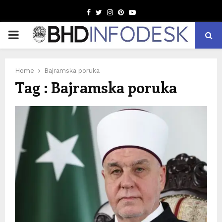
Facebook
Twitter
Instagram
Pinterest
Youtube
PRIMARY
MENU
Home
Bajramska poruka
Tag : Bajramska poruka