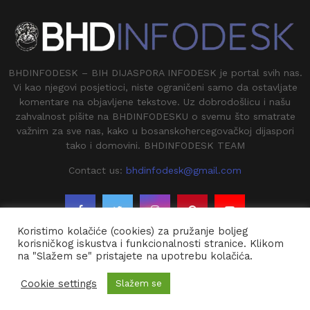
BHDINFODESK – BIH DIJASPORA INFODESK je portal svih nas.
Vi kao njegovi posjetioci, niste ograničeni samo da ostavljate
komentare na objavljene tekstove. Uz dobrodošlicu i našu
zahvalnost pišite na BHDINFODESKU o svemu što smatrate
važnim za sve nas, kako u bosanskohercegovačkoj dijaspori
tako i domovini. BHDINFODESK TEAM
Contact us:
bhdinfodesk@gmail.com
Koristimo kolačiće (cookies) za pružanje boljeg
korisničkog iskustva i funkcionalnosti stranice. Klikom
na "Slažem se" pristajete na upotrebu kolačića.
@2020 - BHDINFODESK. All Right Reserved.
Cookie settings
Slažem se
Kontakt
O Nama
Impresium
Arhiva
Dojavi vijest