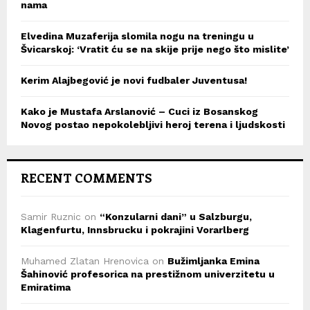
nama
Elvedina Muzaferija slomila nogu na treningu u
Švicarskoj: ‘Vratit ću se na skije prije nego što mislite’
Kerim Alajbegović je novi fudbaler Juventusa!
Kako je Mustafa Arslanović – Cuci iz Bosanskog
Novog postao nepokolebljivi heroj terena i ljudskosti
RECENT COMMENTS
Samir Ruznic
on
“Konzularni dani” u Salzburgu,
Klagenfurtu, Innsbrucku i pokrajini Vorarlberg
Muhamed Zlatan Hrenovica
on
Bužimljanka Emina
Šahinović profesorica na prestižnom univerzitetu u
Emiratima