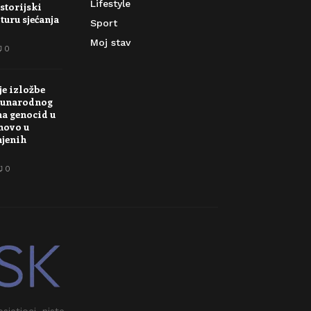
Lifestyle
storijski
turu sjećanja
Sport
Moj stav
0
je izložbe
unarodnog
na genocid u
novo u
njenih
0