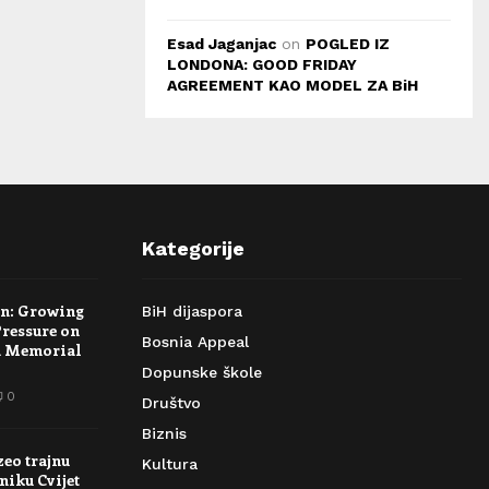
Esad Jaganjac
on
POGLED IZ
LONDONA: GOOD FRIDAY
AGREEMENT KAO MODEL ZA BiH
Kategorije
rn: Growing
BiH dijaspora
Pressure on
Bosnia Appeal
a Memorial
Dopunske škole
0
Društvo
Biznis
zeo trajnu
Kultura
niku Cvijet