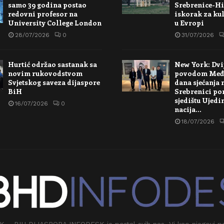
samo 39 godina postao
Srebrenice-Hi
redovni profesor na
iskorak za kul
University College London
u Evropi
28/07/2026
0
31/07/2026
Hurtić održao sastanak sa
New York: Dvi
novim rukovodstvom
povodom Međ
Svjetskog saveza dijaspore
dana sjećanja 
BiH
Srebrenici po
sjedištu Ujedi
16/07/2026
0
nacija…
18/07/2026