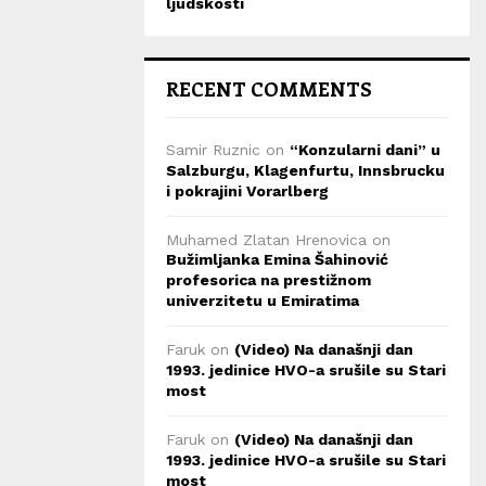
ljudskosti
RECENT COMMENTS
Samir Ruznic
on
“Konzularni dani” u
Salzburgu, Klagenfurtu, Innsbrucku
i pokrajini Vorarlberg
Muhamed Zlatan Hrenovica
on
Bužimljanka Emina Šahinović
profesorica na prestižnom
univerzitetu u Emiratima
Faruk
on
(Video) Na današnji dan
1993. jedinice HVO-a srušile su Stari
most
Faruk
on
(Video) Na današnji dan
1993. jedinice HVO-a srušile su Stari
most