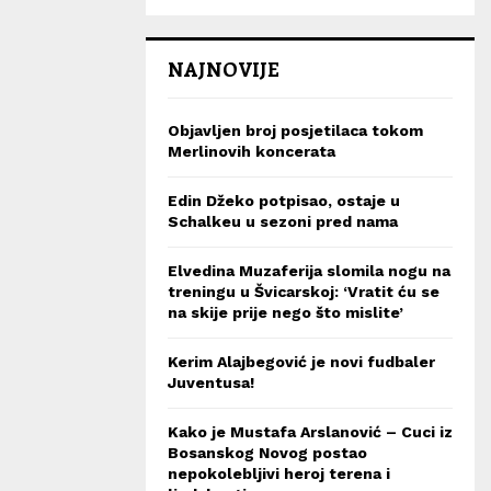
NAJNOVIJE
Objavljen broj posjetilaca tokom
Merlinovih koncerata
Edin Džeko potpisao, ostaje u
Schalkeu u sezoni pred nama
Elvedina Muzaferija slomila nogu na
treningu u Švicarskoj: ‘Vratit ću se
na skije prije nego što mislite’
Kerim Alajbegović je novi fudbaler
Juventusa!
Kako je Mustafa Arslanović – Cuci iz
Bosanskog Novog postao
nepokolebljivi heroj terena i