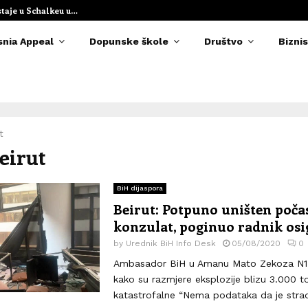
staje u Schalkeu u…
Elvedina Muzaf
snia Appeal
Dopunske škole
Društvo
Biznis
t
Beirut
BiH dijaspora
Beirut: Potpuno uništen poča
konzulat, poginuo radnik osi
by
Urednik BiH Info Desk
05/08/2020
0
Ambasador BiH u Amanu Mato Zekoza N1 
kako su razmjere eksplozije blizu 3.000 to
katastrofalne “Nema podataka da je stra