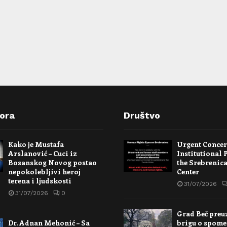
pora
Društvo
Kako je Mustafa
Urgent Conce
Arslanović – Cuci iz
Institutional 
Bosanskog Novog postao
the Srebrenic
nepokolebljivi heroj
Center
terena i ljudskosti
31/07/2026
31/07/2026
0
Grad Beč preu
Dr. Adnan Mehonić – Sa
brigu o spome