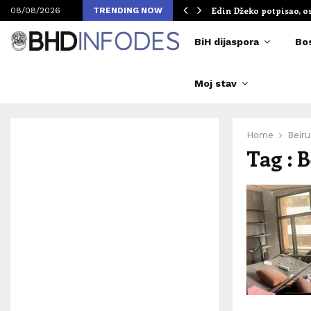
om Merlinovih koncerata
Edin Džeko potpisao, o
08/08/2026
TRENDING NOW
BiH dijaspora
Bo
Moj stav
Home
Beiru
Tag : 