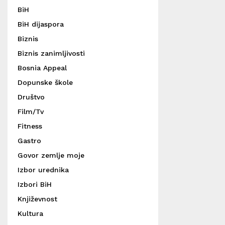
BiH
BiH dijaspora
Biznis
Biznis zanimljivosti
Bosnia Appeal
Dopunske škole
Društvo
Film/Tv
Fitness
Gastro
Govor zemlje moje
Izbor urednika
Izbori BiH
Književnost
Kultura