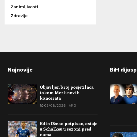
Zanimljivosti
Zdravlje
Najnovije
BiH dijas
Objavljen broj posjetilaca
tokom Merlinovih
koncerata
03/08/2026
0
Edin Džeko potpisao, ostaje
u Schalkeu u sezoni pred
nama