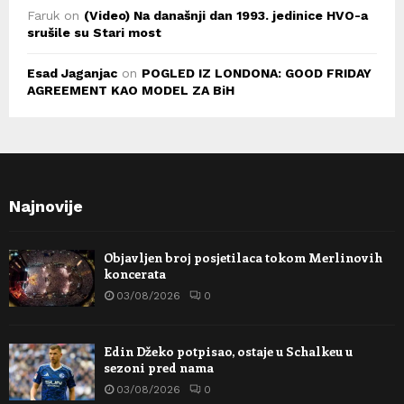
Faruk
on
(Video) Na današnji dan 1993. jedinice HVO-a
srušile su Stari most
Esad Jaganjac
on
POGLED IZ LONDONA: GOOD FRIDAY
AGREEMENT KAO MODEL ZA BiH
Najnovije
Objavljen broj posjetilaca tokom Merlinovih
koncerata
03/08/2026
0
Edin Džeko potpisao, ostaje u Schalkeu u
sezoni pred nama
03/08/2026
0