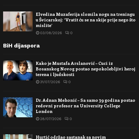
Elvedina Muzaferija slomila nogu na treningu
u Švicarskoj: ‘Vratit ću se na skije prije nego što
mislite’
03/08/2026
0
BiH dijaspora
Kako je Mustafa Arslanović – Cuci iz
Bosanskog Novog postao nepokolebljivi heroj
terena i ljudskosti
31/07/2026
0
Dr. Adnan Mehonić – Sa samo 39 godina postao
redovni profesor na University College
London
28/07/2026
0
Hurtić održao sastanak sa novim