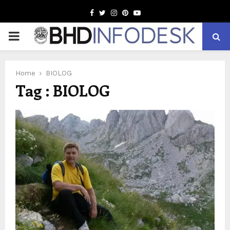
Facebook
Twitter
Instagram
Pinterest
Youtube
PRIMARY
MENU
Home
BIOLOG
Tag : BIOLOG