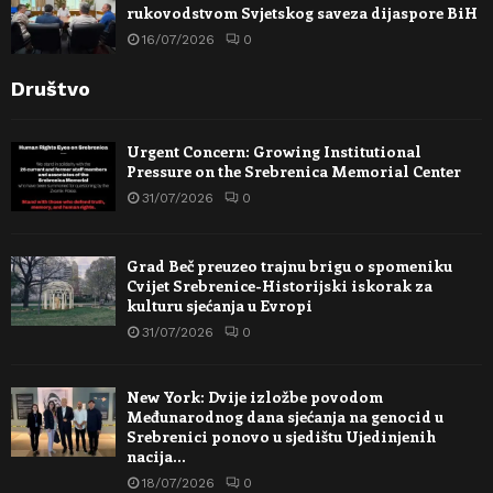
rukovodstvom Svjetskog saveza dijaspore BiH
16/07/2026
0
Društvo
Urgent Concern: Growing Institutional
Pressure on the Srebrenica Memorial Center
31/07/2026
0
Grad Beč preuzeo trajnu brigu o spomeniku
Cvijet Srebrenice-Historijski iskorak za
kulturu sjećanja u Evropi
31/07/2026
0
New York: Dvije izložbe povodom
Međunarodnog dana sjećanja na genocid u
Srebrenici ponovo u sjedištu Ujedinjenih
nacija…
18/07/2026
0