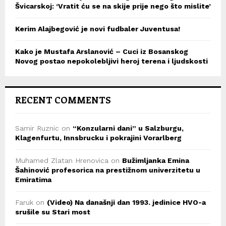
Švicarskoj: ‘Vratit ću se na skije prije nego što mislite’
Kerim Alajbegović je novi fudbaler Juventusa!
Kako je Mustafa Arslanović – Cuci iz Bosanskog
Novog postao nepokolebljivi heroj terena i ljudskosti
RECENT COMMENTS
Samir Ruznic
on
“Konzularni dani” u Salzburgu,
Klagenfurtu, Innsbrucku i pokrajini Vorarlberg
Muhamed Zlatan Hrenovica
on
Bužimljanka Emina
Šahinović profesorica na prestižnom univerzitetu u
Emiratima
Faruk
on
(Video) Na današnji dan 1993. jedinice HVO-a
srušile su Stari most