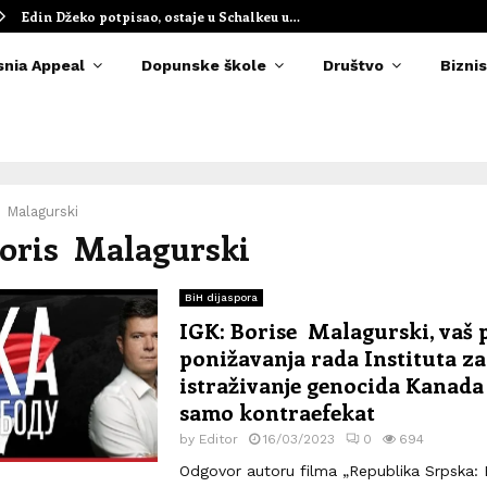
Edin Džeko potpisao, ostaje u Schalkeu u…
snia Appeal
Dopunske škole
Društvo
Biznis
 Malagurski
Boris Malagurski
BiH dijaspora
IGK: Borise Malagurski, vaš 
ponižavanja rada Instituta za
istraživanje genocida Kanada
samo kontraefekat
by
Editor
16/03/2023
0
694
Odgovor autoru filma „Republika Srpska: