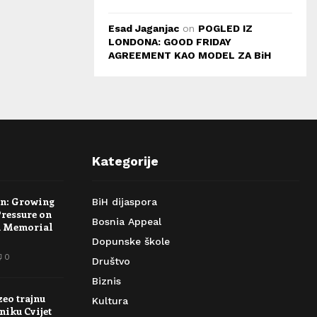
Esad Jaganjac
on
POGLED IZ
LONDONA: GOOD FRIDAY
AGREEMENT KAO MODEL ZA BiH
Kategorije
rn: Growing
BiH dijaspora
Pressure on
Bosnia Appeal
a Memorial
Dopunske škole
0
Društvo
Biznis
zeo trajnu
Kultura
niku Cvijet