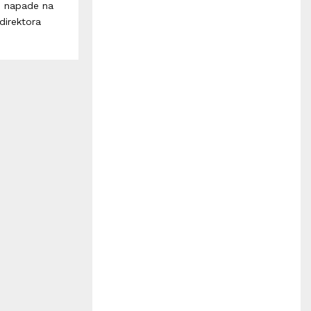
H
e napade na
direktora