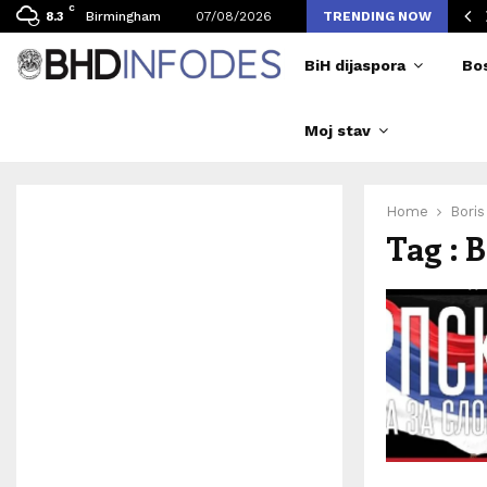
C
vljen broj posjetilaca tokom Merlinovih koncerata
Birmingham
07/08/2026
TRENDING NOW
8.3
BiH dijaspora
Bo
Moj stav
Home
Boris
Tag : 