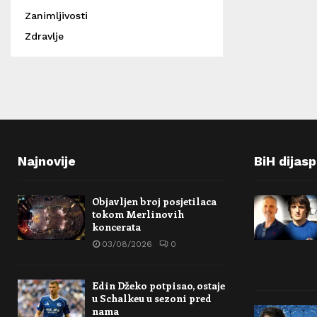
Zanimljivosti
Zdravlje
Najnovije
BiH dijas
Objavljen broj posjetilaca
tokom Merlinovih
koncerata
03/08/2026
0
Edin Džeko potpisao, ostaje
u Schalkeu u sezoni pred
nama