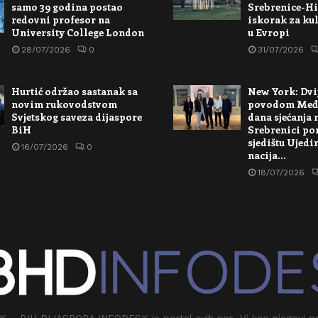
samo 39 godina postao
Srebrenice-Hi
redovni profesor na
iskorak za kul
University College London
u Evropi
28/07/2026
0
31/07/2026
Hurtić održao sastanak sa
New York: Dvi
novim rukovodstvom
povodom Međ
Svjetskog saveza dijaspore
dana sjećanja 
BiH
Srebrenici po
sjedištu Ujedi
16/07/2026
0
nacija…
18/07/2026