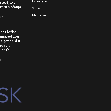
Lifestyle
storijski
turu sjećanja
Sport
Moj stav
0
je izložbe
unarodnog
na genocid u
novo u
njenih
0