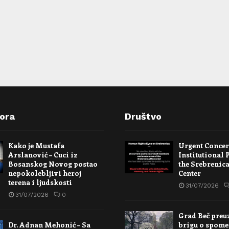
pora
Društvo
Kako je Mustafa
Urgent Conce
Arslanović – Cuci iz
Institutional 
Bosanskog Novog postao
the Srebrenic
nepokolebljivi heroj
Center
terena i ljudskosti
31/07/2026
31/07/2026
0
Grad Beč preu
Dr. Adnan Mehonić – Sa
brigu o spome