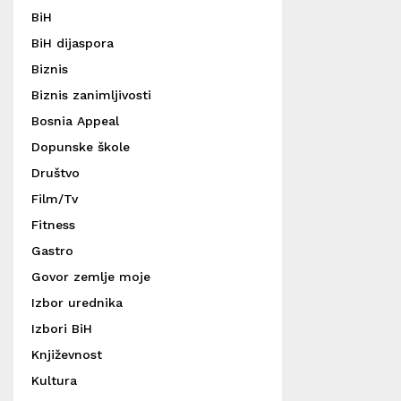
BiH
BiH dijaspora
Biznis
Biznis zanimljivosti
Bosnia Appeal
Dopunske škole
Društvo
Film/Tv
Fitness
Gastro
Govor zemlje moje
Izbor urednika
Izbori BiH
Književnost
Kultura