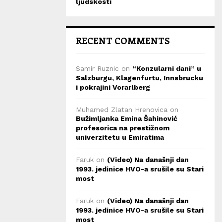
ljudskosti
RECENT COMMENTS
Samir Ruznic
on
“Konzularni dani” u
Salzburgu, Klagenfurtu, Innsbrucku
i pokrajini Vorarlberg
Muhamed Zlatan Hrenovica
on
Bužimljanka Emina Šahinović
profesorica na prestižnom
univerzitetu u Emiratima
Faruk
on
(Video) Na današnji dan
1993. jedinice HVO-a srušile su Stari
most
Faruk
on
(Video) Na današnji dan
1993. jedinice HVO-a srušile su Stari
most