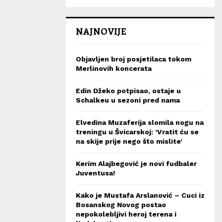
NAJNOVIJE
Objavljen broj posjetilaca tokom
Merlinovih koncerata
Edin Džeko potpisao, ostaje u
Schalkeu u sezoni pred nama
Elvedina Muzaferija slomila nogu na
treningu u Švicarskoj: ‘Vratit ću se
na skije prije nego što mislite’
Kerim Alajbegović je novi fudbaler
Juventusa!
Kako je Mustafa Arslanović – Cuci iz
Bosanskog Novog postao
nepokolebljivi heroj terena i