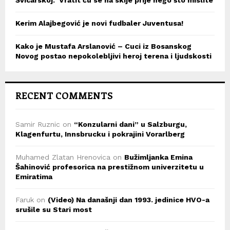
Kerim Alajbegović je novi fudbaler Juventusa!
Kako je Mustafa Arslanović – Cuci iz Bosanskog
Novog postao nepokolebljivi heroj terena i ljudskosti
RECENT COMMENTS
Samir Ruznic
on
“Konzularni dani” u Salzburgu,
Klagenfurtu, Innsbrucku i pokrajini Vorarlberg
Muhamed Zlatan Hrenovica
on
Bužimljanka Emina
Šahinović profesorica na prestižnom univerzitetu u
Emiratima
Faruk
on
(Video) Na današnji dan 1993. jedinice HVO-a
srušile su Stari most