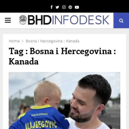
Facebook
Twitter
Instagram
Pinterest
Youtube
PRIMARY
MENU
Home
Bosna i Hercegovina : Kanada
Tag : Bosna i Hercegovina :
Kanada