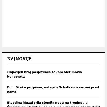
NAJNOVIJE
Objavljen broj posjetilaca tokom Merlinovih
koncerata
Edin Džeko potpisao, ostaje u Schalkeu u sezoni pred
nama
Elvedina Muzaferija slomila nogu na treningu u
Švicarskoj: ‘Vratit ću se na skije prije nego što mislite’