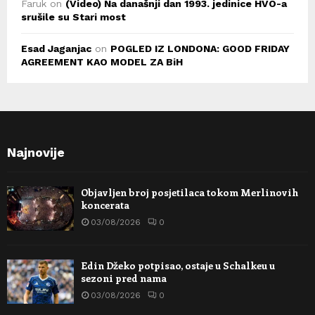
Faruk
on
(Video) Na današnji dan 1993. jedinice HVO-a
srušile su Stari most
Esad Jaganjac
on
POGLED IZ LONDONA: GOOD FRIDAY
AGREEMENT KAO MODEL ZA BiH
Najnovije
Objavljen broj posjetilaca tokom Merlinovih
koncerata
03/08/2026
0
Edin Džeko potpisao, ostaje u Schalkeu u
sezoni pred nama
03/08/2026
0