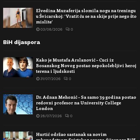
Elvedina Muzaferija slomila nogu na treningu
u Švicarskoj: ‘Vratit ću se na skije prije nego što
mislite’
03/08/2026
0
BiH dijaspora
Kako je Mustafa Arslanović – Cuci iz
Bosanskog Novog postao nepokolebljivi heroj
terena i ljudskosti
31/07/2026
0
Dr. Adnan Mehonić – Sa samo 39 godina postao
redovni profesor na University College
London
28/07/2026
0
Hurtić održao sastanak sa novim
rukovodstvom Svjetskog saveza dijaspore BiH