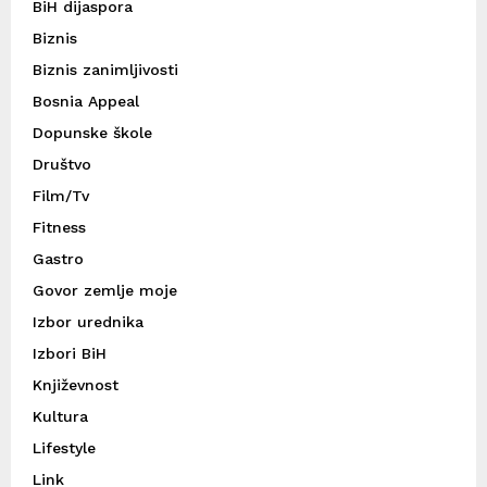
BiH dijaspora
Biznis
Biznis zanimljivosti
Bosnia Appeal
Dopunske škole
Društvo
Film/Tv
Fitness
Gastro
Govor zemlje moje
Izbor urednika
Izbori BiH
Književnost
Kultura
Lifestyle
Link