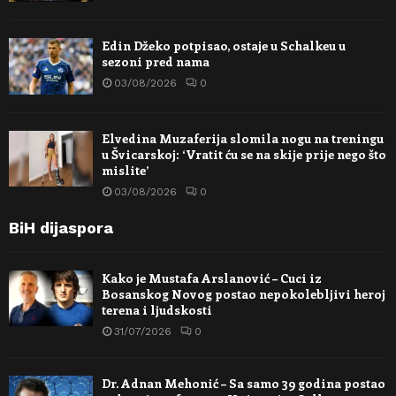
Edin Džeko potpisao, ostaje u Schalkeu u
sezoni pred nama
03/08/2026
0
Elvedina Muzaferija slomila nogu na treningu
u Švicarskoj: ‘Vratit ću se na skije prije nego što
mislite’
03/08/2026
0
BiH dijaspora
Kako je Mustafa Arslanović – Cuci iz
Bosanskog Novog postao nepokolebljivi heroj
terena i ljudskosti
31/07/2026
0
Dr. Adnan Mehonić – Sa samo 39 godina postao