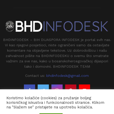
BHDINFODESK – BIH DIJASPORA INFODESK je portal svih nas.
Vi kao njegovi posjetioci, niste ograničeni samo da ostavljate
komentare na objavljene tekstove. Uz dobrodošlicu i našu
zahvalnost pišite na BHDINFODESKU o svemu što smatrate
važnim za sve nas, kako u bosanskohercegovačkoj dijaspori
tako i domovini. BHDINFODESK TEAM
Contact us:
bhdinfodesk@gmail.com
Koristimo kolačiće (cookies) za pružanje boljeg
korisničkog iskustva i funkcionalnosti stranice. Klikom
na "Slažem se" pristajete na upotrebu kolačića.
@2020 - BHDINFODESK. All Right Reserved.