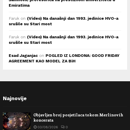
Emiratima
Faruk
on
(Video) Na današnji dan 1993. jedinice HVO-a
srušile su Stari most
Faruk
on
(Video) Na današnji dan 1993. jedinice HVO-a
srušile su Stari most
Esad Jaganjac
on
POGLED IZ LONDONA: GOOD FRIDAY
AGREEMENT KAO MODEL ZA BiH
Najnovije
Objavljen broj posjetilaca tokom Merlinovih
koncerata
03/08/2026
0