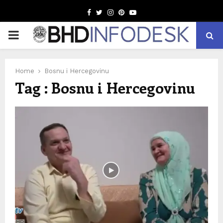
Facebook
Twitter
Instagram
Pinterest
Youtube
PRIMARY
MENU
Home
Bosnu i Hercegovinu
Tag : Bosnu i Hercegovinu