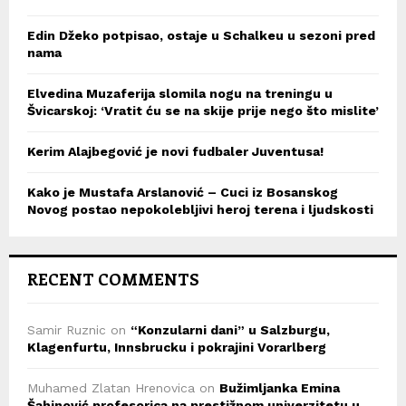
Edin Džeko potpisao, ostaje u Schalkeu u sezoni pred
nama
Elvedina Muzaferija slomila nogu na treningu u
Švicarskoj: ‘Vratit ću se na skije prije nego što mislite’
Kerim Alajbegović je novi fudbaler Juventusa!
Kako je Mustafa Arslanović – Cuci iz Bosanskog
Novog postao nepokolebljivi heroj terena i ljudskosti
RECENT COMMENTS
Samir Ruznic
on
“Konzularni dani” u Salzburgu,
Klagenfurtu, Innsbrucku i pokrajini Vorarlberg
Muhamed Zlatan Hrenovica
on
Bužimljanka Emina
Šahinović profesorica na prestižnom univerzitetu u