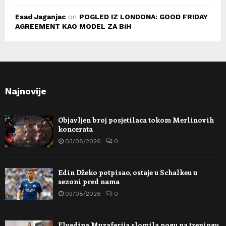
Esad Jaganjac
on
POGLED IZ LONDONA: GOOD FRIDAY
AGREEMENT KAO MODEL ZA BiH
Najnovije
Objavljen broj posjetilaca tokom Merlinovih
koncerata
03/08/2026
0
Edin Džeko potpisao, ostaje u Schalkeu u
sezoni pred nama
03/08/2026
0
Elvedina Muzaferija slomila nogu na treningu