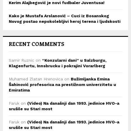
Kerim Alajbegović je novi fudbaler Juventusa!
Kako je Mustafa Arslanović – Cuci iz Bosanskog
Novog postao nepokolebljivi heroj terena i ljudskosti
RECENT COMMENTS
Samir Ruznic
on
“Konzularni dani” u Salzburgu,
Klagenfurtu, Innsbrucku i pokrajini Vorarlberg
Muhamed Zlatan Hrenovica
on
Bužimljanka Emina
Šahinović profesorica na prestižnom univerzitetu u
Emiratima
Faruk
on
(Video) Na današnji dan 1993. jedinice HVO-a
srušile su Stari most
Faruk
on
(Video) Na današnji dan 1993. jedinice HVO-a
srušile su Stari most