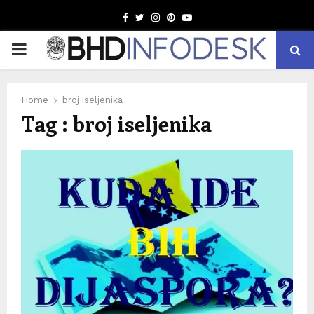
Facebook
Twitter
Instagram
Pinterest
Youtube
PRIMARY
MENU
Home
broj iseljenika
Tag : broj iseljenika