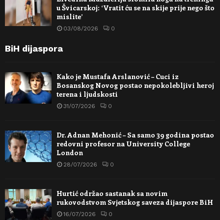
u Švicarskoj: ‘Vratit ću se na skije prije nego što
mislite’
03/08/2026
0
BiH dijaspora
Kako je Mustafa Arslanović – Cuci iz
Bosanskog Novog postao nepokolebljivi heroj
terena i ljudskosti
31/07/2026
0
Dr. Adnan Mehonić – Sa samo 39 godina postao
redovni profesor na University College
London
28/07/2026
0
Hurtić održao sastanak sa novim
rukovodstvom Svjetskog saveza dijaspore BiH
16/07/2026
0