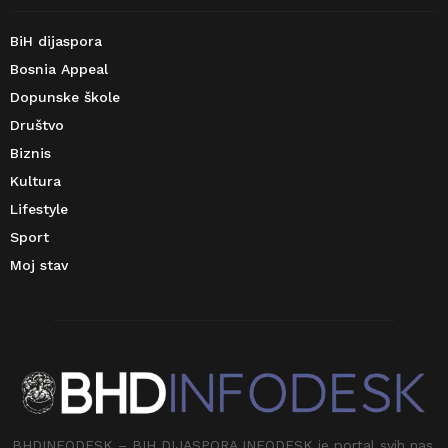
BiH dijaspora
Bosnia Appeal
Dopunske škole
Društvo
Biznis
Kultura
Lifestyle
Sport
Moj stav
BHDINFODESK – BIH DIJASPORA INFODESK je portal svih nas.