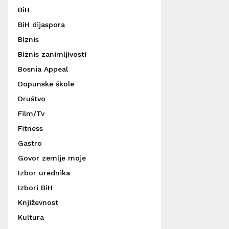
BiH
BiH dijaspora
Biznis
Biznis zanimljivosti
Bosnia Appeal
Dopunske škole
Društvo
Film/Tv
Fitness
Gastro
Govor zemlje moje
Izbor urednika
Izbori BiH
Književnost
Kultura