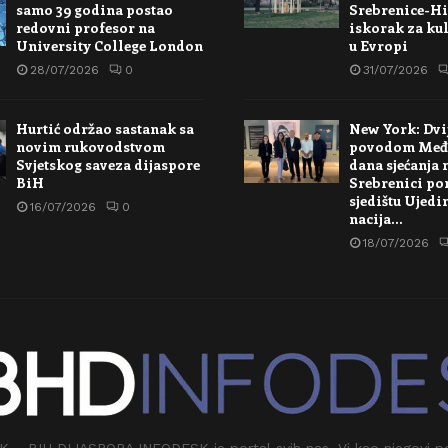
samo 39 godina postao
Srebrenice-Hi
redovni profesor na
iskorak za kul
University College London
u Evropi
28/07/2026
0
31/07/2026
Hurtić održao sastanak sa
New York: Dvi
novim rukovodstvom
povodom Međ
Svjetskog saveza dijaspore
dana sjećanja 
BiH
Srebrenici po
sjedištu Ujedi
16/07/2026
0
nacija…
18/07/2026