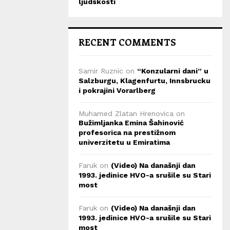
ljudskosti
RECENT COMMENTS
Samir Ruznic
on
“Konzularni dani” u
Salzburgu, Klagenfurtu, Innsbrucku
i pokrajini Vorarlberg
Muhamed Zlatan Hrenovica
on
Bužimljanka Emina Šahinović
profesorica na prestižnom
univerzitetu u Emiratima
Faruk
on
(Video) Na današnji dan
1993. jedinice HVO-a srušile su Stari
most
Faruk
on
(Video) Na današnji dan
1993. jedinice HVO-a srušile su Stari
most