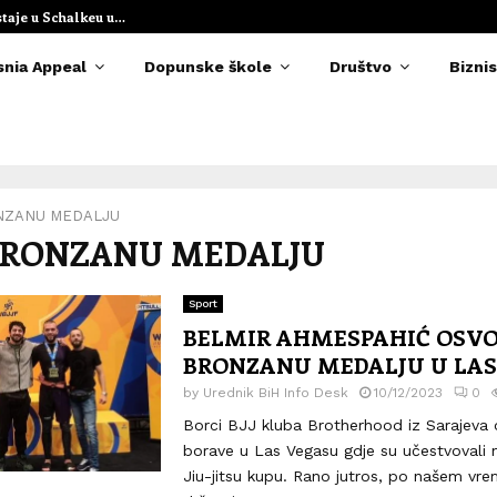
staje u Schalkeu u…
Elvedina Muzaf
snia Appeal
Dopunske škole
Društvo
Biznis
NZANU MEDALJU
 BRONZANU MEDALJU
Sport
BELMIR AHMESPAHIĆ OSVO
BRONZANU MEDALJU U LAS
by
Urednik BiH Info Desk
10/12/2023
0
Borci BJJ kluba Brotherhood iz Sarajeva 
borave u Las Vegasu gdje su učestvovali 
Jiu-jitsu kupu. Rano jutros, po našem vr