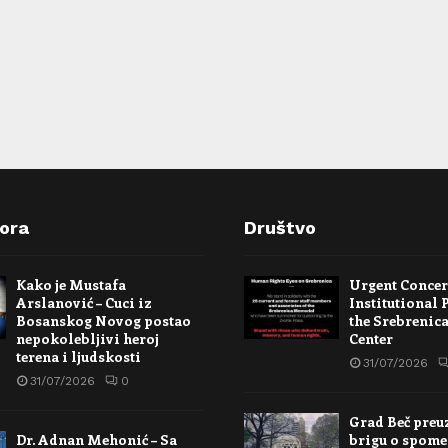
pora
Društvo
Kako je Mustafa
Urgent Conce
Arslanović – Cuci iz
Institutional 
Bosanskog Novog postao
the Srebrenic
nepokolebljivi heroj
Center
terena i ljudskosti
31/07/2026
31/07/2026
0
Grad Beč preu
Dr. Adnan Mehonić – Sa
brigu o spome