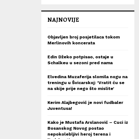
NAJNOVIJE
Objavljen broj posjetilaca tokom
Merlinovih koncerata
Edin Džeko potpisao, ostaje u
Schalkeu u sezoni pred nama
Elvedina Muzaferija slomila nogu na
treningu u Švicarskoj: ‘Vratit ću se
na skije prije nego što mislite’
Kerim Alajbegović je novi fudbaler
Juventusa!
Kako je Mustafa Arslanović – Cuci iz
Bosanskog Novog postao
nepokolebljivi heroj terena i