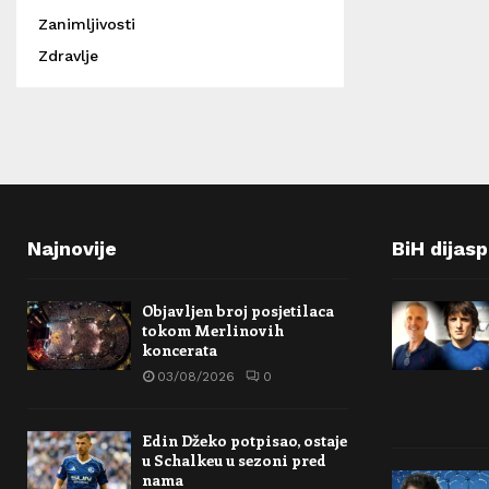
Zanimljivosti
Zdravlje
Najnovije
BiH dijas
Objavljen broj posjetilaca
tokom Merlinovih
koncerata
03/08/2026
0
Edin Džeko potpisao, ostaje
u Schalkeu u sezoni pred
nama