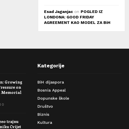
Esad Jaganjac
on
POGLED IZ
LONDONA: GOOD FRIDAY
AGREEMENT KAO MODEL ZA BiH
Kategorije
rn: Growing
BiH dijaspora
Pressure on
Bosnia Appeal
a Memorial
Dopunske škole
0
Društvo
Biznis
zeo trajnu
Kultura
niku Cvijet