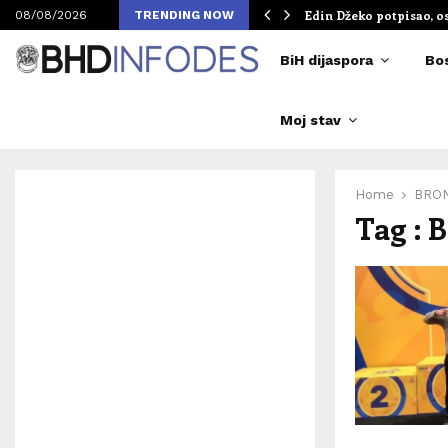
om Merlinovih koncerata
Edin Džeko potpisao, o
08/08/2026
TRENDING NOW
BiH dijaspora
Bo
Moj stav
Home
BRO
Tag :