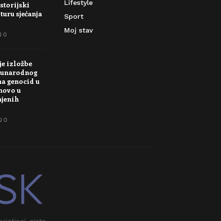
Lifestyle
storijski
turu sjećanja
Sport
Moj stav
0
je izložbe
unarodnog
na genocid u
novo u
njenih
0