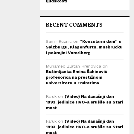
ljudskosti
RECENT COMMENTS
Samir Ruznic
on
“Konzularni dani” u
Salzburgu, Klagenfurtu, Innsbrucku
i pokrajini Vorarlberg
Muhamed Zlatan Hrenovica
on
Bužimljanka Emina Šahinović
profesorica na prestižnom
univerzitetu u Emiratima
Faruk
on
(Video) Na današnji dan
1993. jedinice HVO-a srušile su Stari
most
Faruk
on
(Video) Na današnji dan
1993. jedinice HVO-a srušile su Stari
most