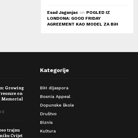
Esad Jaganjac
on
POGLED IZ
LONDONA: GOOD FRIDAY
AGREEMENT KAO MODEL ZA BiH
Kategorije
rn: Growing
BiH dijaspora
Pressure on
Bosnia Appeal
a Memorial
Dopunske škole
0
Društvo
Biznis
zeo trajnu
Kultura
niku Cvijet