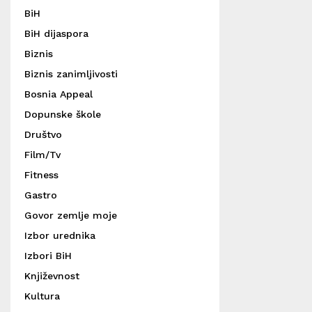
BiH
BiH dijaspora
Biznis
Biznis zanimljivosti
Bosnia Appeal
Dopunske škole
Društvo
Film/Tv
Fitness
Gastro
Govor zemlje moje
Izbor urednika
Izbori BiH
Književnost
Kultura