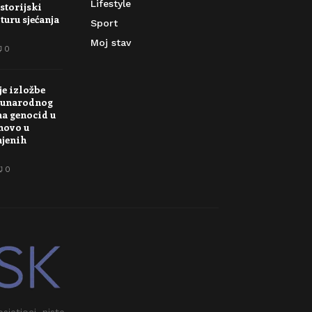
Lifestyle
storijski
turu sjećanja
Sport
Moj stav
0
je izložbe
unarodnog
na genocid u
novo u
njenih
0