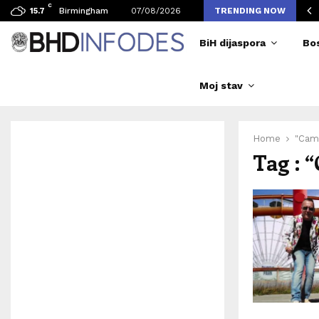
C
vljen broj posjetilaca tokom Merlinovih koncerata
Birmingham
07/08/2026
TRENDING NOW
15.7
BiH dijaspora
Bo
Moj stav
Home
"Cam
Tag : 