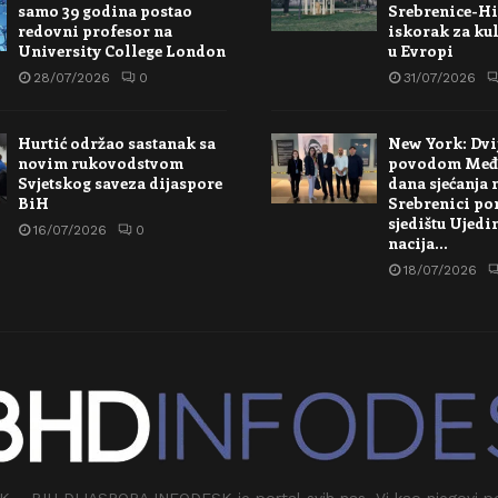
samo 39 godina postao
Srebrenice-Hi
redovni profesor na
iskorak za kul
University College London
u Evropi
28/07/2026
0
31/07/2026
Hurtić održao sastanak sa
New York: Dvi
novim rukovodstvom
povodom Međ
Svjetskog saveza dijaspore
dana sjećanja 
BiH
Srebrenici po
sjedištu Ujedi
16/07/2026
0
nacija…
18/07/2026