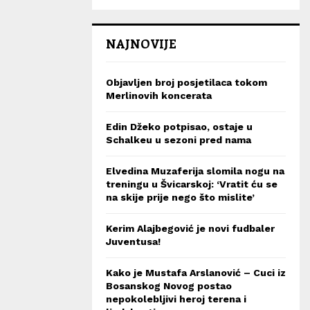
NAJNOVIJE
Objavljen broj posjetilaca tokom
Merlinovih koncerata
Edin Džeko potpisao, ostaje u
Schalkeu u sezoni pred nama
Elvedina Muzaferija slomila nogu na
treningu u Švicarskoj: ‘Vratit ću se
na skije prije nego što mislite’
Kerim Alajbegović je novi fudbaler
Juventusa!
Kako je Mustafa Arslanović – Cuci iz
Bosanskog Novog postao
nepokolebljivi heroj terena i