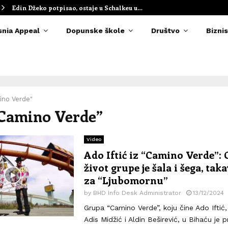
Edin Džeko potpisao, ostaje u Schalkeu u…
snia Appeal
Dopunske škole
Društvo
Biznis
ino Verde"
“Camino Verde”
Video
Ado Iftić iz “Camino Verde”: C
život grupe je šala i šega, taka
za “Ljubomornu”
by
BHD Info Desk Administrator
13/12/2024
Grupa “Camino Verde”, koju čine Ado Iftić
Adis Midžić i Aldin Beširević, u Bihaću je p