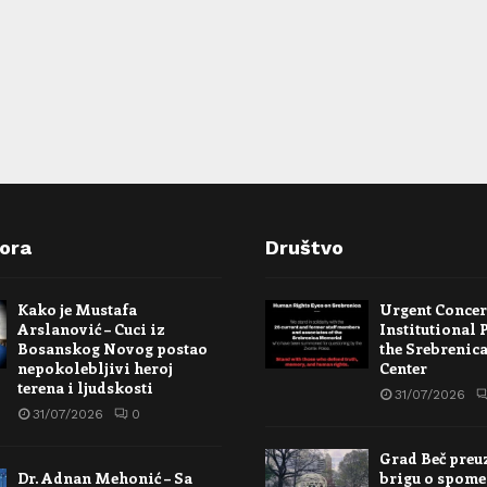
pora
Društvo
Kako je Mustafa
Urgent Conce
Arslanović – Cuci iz
Institutional 
Bosanskog Novog postao
the Srebrenic
nepokolebljivi heroj
Center
terena i ljudskosti
31/07/2026
31/07/2026
0
Grad Beč preu
Dr. Adnan Mehonić – Sa
brigu o spome