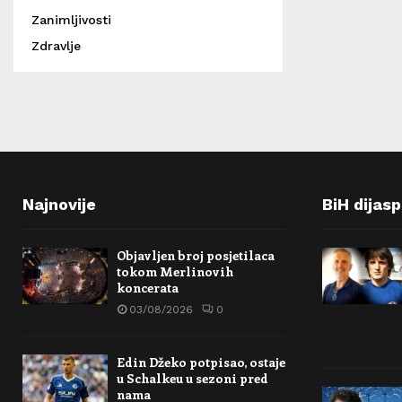
Zanimljivosti
Zdravlje
Najnovije
BiH dijas
Objavljen broj posjetilaca
tokom Merlinovih
koncerata
03/08/2026
0
Edin Džeko potpisao, ostaje
u Schalkeu u sezoni pred
nama